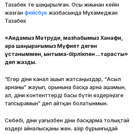
Тазабек те шақырылған. Осы жиынан кейін
жазған
фейсбук
жазбасында Мұхамеджан
Тазабек
«Ақидамыз Мәтруди, мазһабымыз Ханафи,
қара шаңырағымыз Мүфият деген
ұстаныммен, ынтымақ-бірлікпен ...тарқастық»
деп жазды
.
“Егер діни канал ашып жатсаңыздар, “Асыл
арнаны” жауып, орынына басқа арна ашамын,
ал, діни контенттерді басы бүтін өздеріңізге
тапсырамын” деп айтқан болатынмын.
Себебі, діни уағызбен діни басқарма толықтай
өздері айналысқаны жөн. Қазір бұрынғыдай