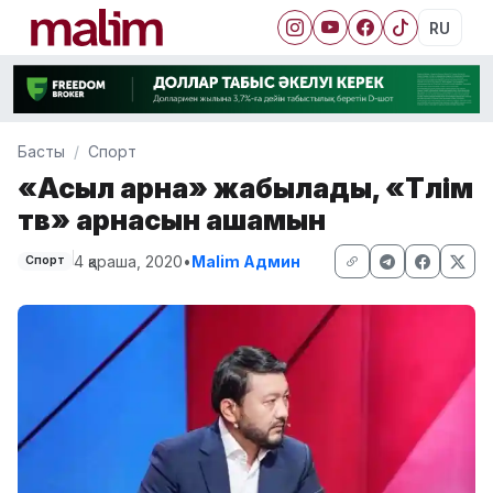
RU
Басты
Спорт
«Асыл арна» жабылады, «Тәлім
тв» арнасын ашамын
4 қараша, 2020
•
Malim Админ
Спорт