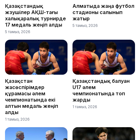
Қазақстандық
Алматыда жаңа футбол
жүзушілер АҚШ-тағы
стадионы салынып
халықаралық турнирде
жатыр
17 медаль жеңіп алды
5 тамыз, 2026
5 тамыз, 2026
Қазақстан
Қазақстандық балуан
жасөспірімдер
U17 әлем
құрамасы әлем
чемпионатында топ
чемпионатында екі
жарды
алтын медаль жеңіп
1 тамыз, 2026
алды
1 тамыз, 2026