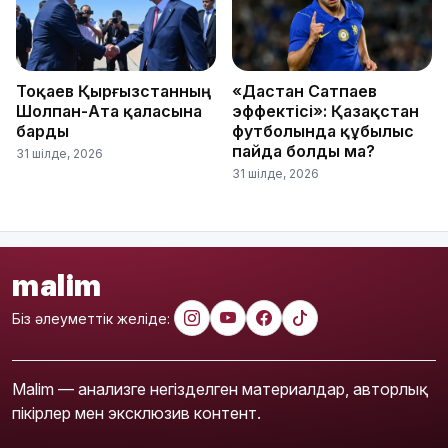
Тоқаев Қырғызстанның
«Дастан Сатпаев
Шолпан-Ата қаласына
эффектісі»: Қазақстан
барды
футболында құбылыс
пайда болды ма?
31 шілде, 2026
31 шілде, 2026
malim
Біз әлеуметтік желіде:
Malim — анализге негізделген материалдар, авторлық
пікірлер мен эксклюзив контент.