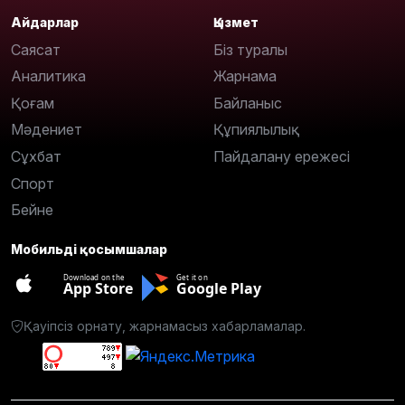
Айдарлар
Қызмет
Саясат
Біз туралы
Аналитика
Жарнама
Қоғам
Байланыс
Мәдениет
Құпиялылық
Сұхбат
Пайдалану ережесі
Спорт
Бейне
Мобильді қосымшалар
Download on the
Get it on
App Store
Google Play
Қауіпсіз орнату, жарнамасыз хабарламалар.