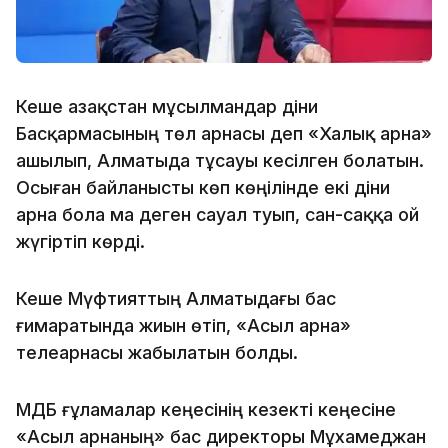
Кеше Қазақстан мұсылмандар діни
Басқармасының төл арнасы деп «Халық арна»
ашылып, Алматыда тұсауы кесілген болатын.
Осыған байланысты көп көңілінде екі діни
арна бола ма деген сауал туып, сан-саққа ой
жүгіртіп көрді.
Кеше Мүфтияттың Алматыдағы бас
ғимаратында жиын өтіп, «Асыл арна»
телеарнасы жабылатын болды.
ҚМДБ ғұламалар кеңесінің кезекті кеңесіне
«Асыл арнаның» бас директоры Мұхамеджан