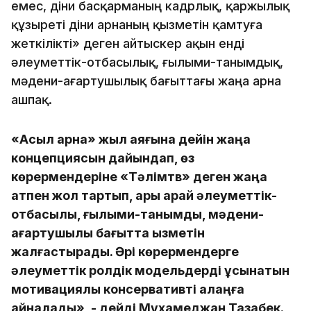
емес, діни басқарманың кадрлық, қаржылық
құзыреті діни арнаның қызметін қамтуға
жеткілікті» деген айтыскер ақын енді
әлеуметтік-отбасылық, ғылыми-танымдық,
мәдени-ағартушылық бағыттағы жаңа арна
ашпақ.
«Асыл арна» жыл аяғына дейін жаңа
концепциясын дайындап, өз
көрермендеріне «Тәлімтв» деген жаңа
атпен жол тартып, ары қарай әлеуметтік-
отбасылық, ғылыми-танымдық, мәдени-
ағартушылық бағытта қызметін
жалғастырады. Әрі көрермендерге
әлеуметтік ролдік модельдерді ұсынатын
мотивациялық консервативті алаңға
айналады», - дейді Мұхамеджан Тазабек.