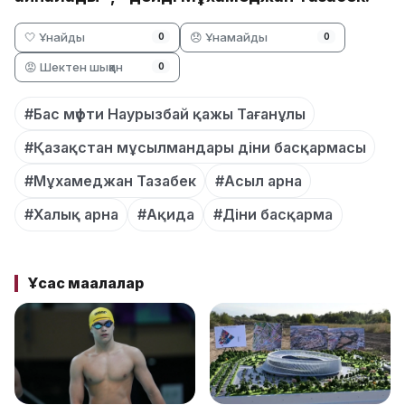
🤍 Ұнайды
😞 Ұнамайды
0
0
😡 Шектен шыққан
0
#Бас мүфти Наурызбай қажы Тағанұлы
#Қазақстан мұсылмандары діни басқармасы
#Мұхамеджан Тазабек
#Асыл арна
#Халық арна
#Ақида
#Діни басқарма
Ұқсас мақалалар