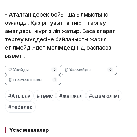
- Аталған дерек бойынша қылмыстық іс
қозғалды. Қазіргі уақытта тиісті тергеу
амалдары жүргізіліп жатыр. Басқа ақпарат
тергеу мүддесіне байланысты жария
етілмейді,-деп мәлімдеді ПД баспасөз
қызметі.
🤍 Ұнайды
😞 Ұнамайды
0
0
😡 Шектен шыққан
1
#Атырау
#түрме
#жанжал
#адам өлімі
#төбелес
Ұқсас мақалалар