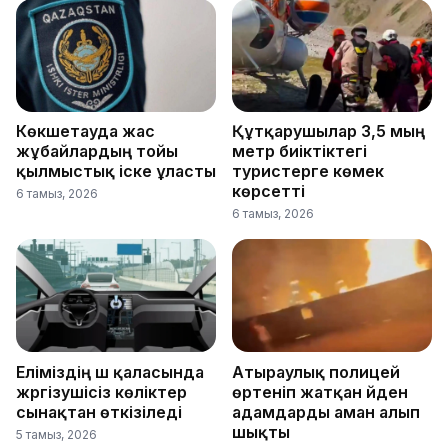
Көкшетауда жас
Құтқарушылар 3,5 мың
жұбайлардың тойы
метр биіктіктегі
қылмыстық іске ұласты
туристерге көмек
көрсетті
6 тамыз, 2026
6 тамыз, 2026
Еліміздің үш қаласында
Атыраулық полицей
жүргізушісіз көліктер
өртеніп жатқан үйден
сынақтан өткізіледі
адамдарды аман алып
шықты
5 тамыз, 2026