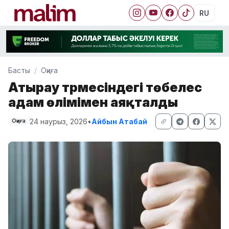
RU
Басты
Оқиға
Атырау түрмесіндегі төбелес
адам өлімімен аяқталды
24 наурыз, 2026
•
Айбын Атабай
Оқиға