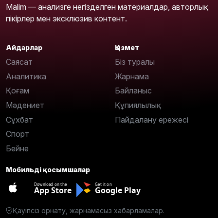
Malim — анализге негізделген материалдар, авторлық
пікірлер мен эксклюзив контент.
Айдарлар
Қызмет
Саясат
Біз туралы
Аналитика
Жарнама
Қоғам
Байланыс
Мәдениет
Құпиялылық
Сұхбат
Пайдалану ережесі
Спорт
Бейне
Мобильді қосымшалар
Download on the
Get it on
App Store
Google Play
Қауіпсіз орнату, жарнамасыз хабарламалар.