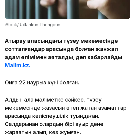
iStock/Rattankun Thongbun
Атырау қаласындағы түзеу мекемесінде
сотталғандар арасында болған жанжал
адам өлімімен аяқталды, деп хабарлайды
Malim.kz.
Оқиға 22 наурыз күні болған.
Алдын ала мәліметке сәйкес, түзеу
мекемесінде жазасын өтеп жатқан азаматтар
арасында келіспеушілік туындаған.
Салдарынан олардың бірі ауыр дене
жарақатын алып, көз жұмған.