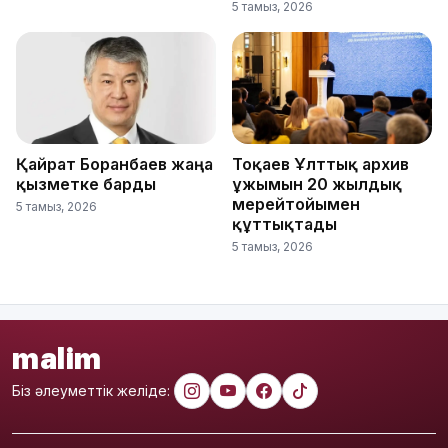
5 тамыз, 2026
Қайрат Боранбаев жаңа
Тоқаев Ұлттық архив
қызметке барды
ұжымын 20 жылдық
мерейтойымен
5 тамыз, 2026
құттықтады
5 тамыз, 2026
malim
Біз әлеуметтік желіде: