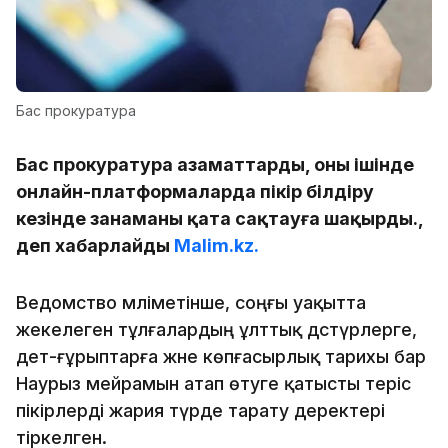
Бас прокуратура
Бас прокуратура азаматтарды, оның ішінде
онлайн-платформаларда пікір білдіру
кезінде заңнаманы қатаң сақтауға шақырды.,
деп хабарлайды
Malim.kz.
Ведомство мәліметінше, соңғы уақытта
жекелеген тұлғалардың ұлттық дәстүрлерге,
әдет-ғұрыптарға және көпғасырлық тарихы бар
Наурыз мейрамын атап өтуге қатысты теріс
пікірлерді жария түрде тарату деректері
тіркелген.