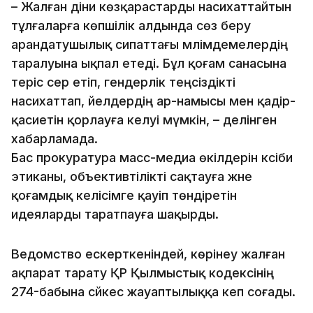
– Жалған діни көзқарастарды насихаттайтын
тұлғаларға көпшілік алдында сөз беру
арандатушылық сипаттағы мәлімдемелердің
таралуына ықпал етеді. Бұл қоғам санасына
теріс әсер етіп, гендерлік теңсіздікті
насихаттап, әйелдердің ар-намысы мен қадір-
қасиетін қорлауға әкелуі мүмкін, – делінген
хабарламада.
Бас прокуратура масс-медиа өкілдерін кәсіби
этиканы, объективтілікті сақтауға және
қоғамдық келісімге қауіп төндіретін
идеяларды таратпауға шақырды.
Ведомство ескерткеніндей, көрінеу жалған
ақпарат тарату ҚР Қылмыстық кодексінің
274-бабына сәйкес жауаптылыққа әкеп соғады.