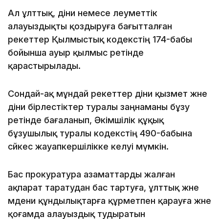
Ал ұлттық, діни немесе әлеуметтік
алауыздықты қоздыруға бағытталған
әрекеттер Қылмыстық кодекстің 174-бабы
бойынша ауыр қылмыс ретінде
қарастырылады.
Сондай-ақ мұндай әрекеттер діни қызмет және
діни бірлестіктер туралы заңнаманы бұзу
ретінде бағаланып, Әкімшілік құқық
бұзушылық туралы кодекстің 490-бабына
сәйкес жауапкершілікке әкелуі мүмкін.
Бас прокуратура азаматтарды жалған
ақпарат таратудан бас тартуға, ұлттық және
мәдени құндылықтарға құрметпен қарауға және
қоғамда алауыздық тудыратын