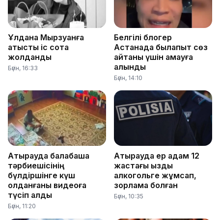
Ұлдана Мырзуанға
Белгілі блогер
қатысты іс сотқа
Астанада былапыт сөз
жолданды
айтқаны үшін қамауға
алынды
Бүгін, 16:33
Бүгін, 14:10
Атырауда балабақша
Атырауда ер адам 12
тәрбиешісінің
жастағы қызды
бүлдіршінге күш
алкогольге жұмсап,
қолданғаны видеоға
зорламақ болған
түсіп қалды
Бүгін, 10:35
Бүгін, 11:20