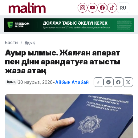
RU
Басты
Құқық
Ауыр қылмыс. Жалған ақпарат
пен діни арандатуға қатысты
жаза қатаң
30 наурыз, 2026
•
Айбын Атабай
Құқық