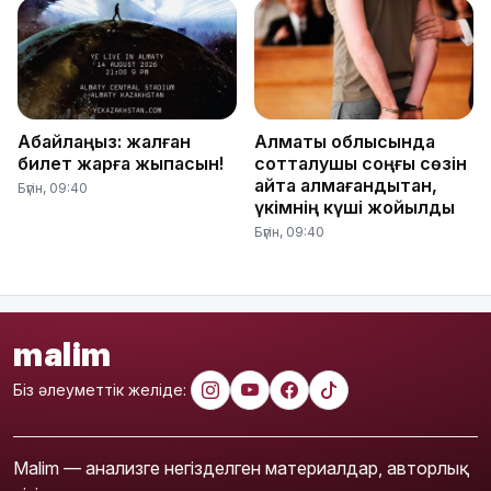
Абайлаңыз: жалған
Алматы облысында
билет жарға жықпасын!
сотталушы соңғы сөзін
айта алмағандықтан,
Бүгін, 09:40
үкімнің күші жойылды
Бүгін, 09:40
malim
Біз әлеуметтік желіде:
Malim — анализге негізделген материалдар, авторлық