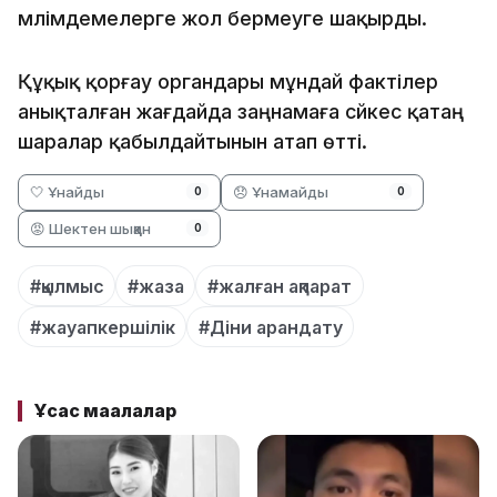
мәлімдемелерге жол бермеуге шақырды.
Құқық қорғау органдары мұндай фактілер
анықталған жағдайда заңнамаға сәйкес қатаң
шаралар қабылдайтынын атап өтті.
🤍 Ұнайды
😞 Ұнамайды
0
0
😡 Шектен шыққан
0
#қылмыс
#жаза
#жалған ақпарат
#жауапкершілік
#Діни арандату
Ұқсас мақалалар