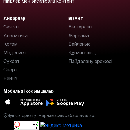
пікірлер мен эксклюзив контент.
Айдарлар
Қызмет
Саясат
Біз туралы
Аналитика
Жарнама
Қоғам
Байланыс
Мәдениет
Құпиялылық
Сұхбат
Пайдалану ережесі
Спорт
Бейне
Мобильді қосымшалар
Download on the
Get it on
App Store
Google Play
Қауіпсіз орнату, жарнамасыз хабарламалар.