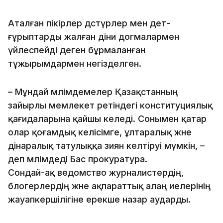
Аталған пікірлер дәстүрлер мен әдет-
ғұрыптарды жалған діни догмалармен
үйлеспейді деген бұрмаланған
тұжырымдармен негізделген.
– Мұндай мәлімдемелер Қазақстанның
зайырлы мемлекет ретіндегі конституциялық
қағидаларына қайшы келеді. Сонымен қатар
олар қоғамдық келісімге, ұлтаралық және
дінаралық татулыққа зиян келтіруі мүмкін, –
деп мәлімдеді Бас прокуратура.
Сондай-ақ ведомство журналистердің,
блогерлердің және ақпараттық алаң иелерінің
жауапкершілігіне ерекше назар аударды.