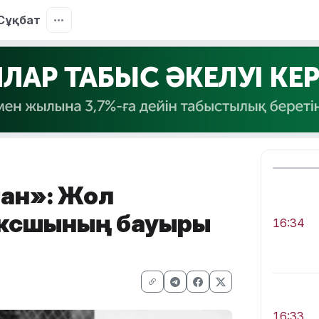
Сұқбат
ған»: Жол
боксшының бауыры
16:34
16:33