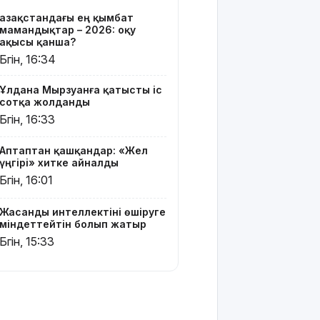
Белгілі
Қазақстандағы ең қымбат
блогер
мамандықтар – 2026: оқу
Астанада
ақысы қанша?
былапыт
Бүгін, 16:34
сөз
айтқаны
Ұлдана Мырзуанға қатысты іс
үшін
сотқа жолданды
қамауға
Бүгін, 16:33
алынды
Аптаптан қашқандар: «Жел
Мектеп
үңгірі» хитке айналды
оқушылары
Бүгін, 16:01
енді БЖБ
мен ТЖБ
тапсыра
Жасанды интеллектіні өшіруге
ма:
міндеттейтін болып жатыр
Министрлік
Бүгін, 15:33
көп
талқыланған
мәселеге
нүкте
қойды