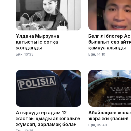
Ұлдана Мырзуанға
Белгілі блогер А
қатысты іс сотқа
былапыт сөз айт
жолданды
қамауға алынды
Бүгін, 16:33
Бүгін, 14:10
Атырауда ер адам 12
Абайлаңыз: жалға
жастағы қызды алкогольге
жарға жықпасын!
жұмсап, зорламақ болған
Бүгін, 09:40
Бүгін, 10:35