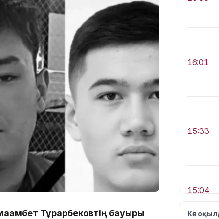
16:01
15:33
15:04
мағамбет Тұрарбековтің бауыры
Көп оқы