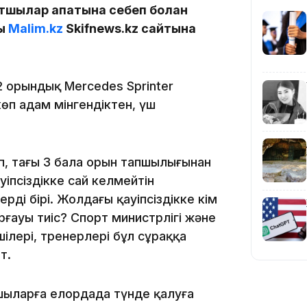
тшылар апатына себеп болған
ды
Malim.kz
Skifnews.kz сайтына
14:10
 орындық Mercedes Sprinter
көп адам мінгендіктен, үш
п, тағы 3 бала орын тапшылығынан
іпсіздікке сай келмейтін
дің бірі. Жолдағы қауіпсіздікке кім
рғауы тиіс? Спорт министрлігі және
13:14
лері, тренерлері бұл сұраққа
т.
шыларға елордада түнде қалуға