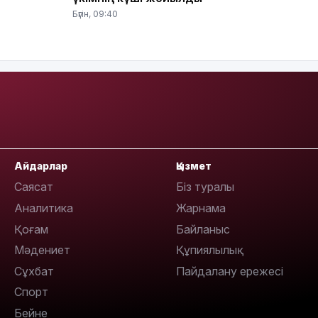
Бүгін, 09:40
10:35
Айдарлар
Қызмет
Саясат
Біз туралы
Аналитика
Жарнама
10:25
Қоғам
Байланыс
Мәдениет
Құпиялылық
Сұхбат
Пайдалану ережесі
Спорт
Бейне