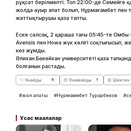
рұқсат берілмепті. Топ 22:00-де Семейге қ
жолда ауыр апат болып, Нұрмағамбет пен т
жаттықтырушы қаза тапты.
Еске салсақ, 2 қараша таңғы 05:45-те Омбы
Avensis пен Howa жүк көлігі соқтығысып, же
көз жұмды.
Әлихан Бөкейхан университеті қаза тапқанд
болғанын растады.
🤍 Ұнайды
😞 Ұнамайды
😡 Шектен 
0
1
#жол апаты
#Нұрмағамбет Тұрарбеков
#с
Ұқсас мақалалар