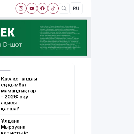
RU
Қазақстандағы
ең қымбат
мамандықтар
– 2026: оқу
ақысы
қанша?
Ұлдана
Мырзуанға
қатысты іс