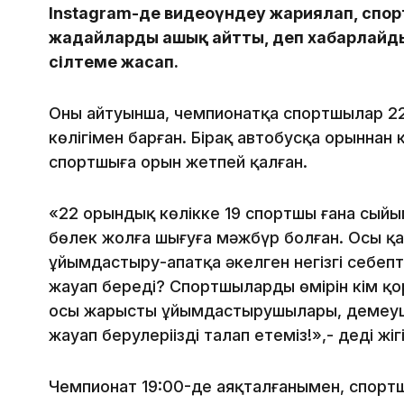
Instagram-де видеоүндеу жариялап, спор
жағдайларды ашық айтты, деп хабарлай
сілтеме жасап.
Оның айтуынша, чемпионатқа спортшылар 22
көлігімен барған. Бірақ автобусқа орыннан 
спортшыға орын жетпей қалған.
«22 орындық көлікке 19 спортшы ғана сыйы
бөлек жолға шығуға мәжбүр болған. Осы қау
ұйымдастыру-апатқа әкелген негізгі себептер
жауап береді? Спортшылардың өмірін кім қо
осы жарыстың ұйымдастырушылары, демеуші
жауап берулеріңізді талап етеміз!»,- деді жігі
Чемпионат 19:00-де аяқталғанымен, спорт