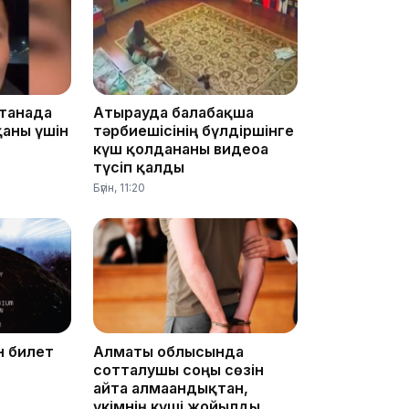
11:23
станада
Атырауда балабақша
қаны үшін
тәрбиешісінің бүлдіршінге
күш қолданғаны видеоға
түсіп қалды
Бүгін, 11:20
11:20
н билет
Алматы облысында
сотталушы соңғы сөзін
10:53
айта алмағандықтан,
үкімнің күші жойылды