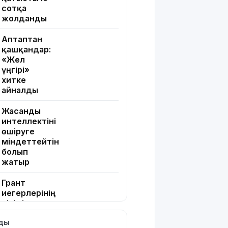
сотқа
жолданды
Аптаптан
қашқандар:
«Жел
үңгірі»
хитке
айналды
Жасанды
интеллектіні
өшіруге
міндеттейтін
болып
жатыр
Грант
иегерлерінің
тізімі
шықты
лды