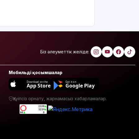
пайдалы"
деп жатыр
Атырауда
ер адам 12
жастағы
қызды
алкогольге
Біз әлеуметтік желіде:
жұмсап,
зорламақ
болған
Мобильді қосымшалар
Жапонияда
Download on the
Get it on
App Store
Google Play
жойқын
тайфун:
жүздеген
Қауіпсіз орнату, жарнамасыз хабарламалар.
рейс
тоқтатылды
Испанияның
Сеута
қаласына