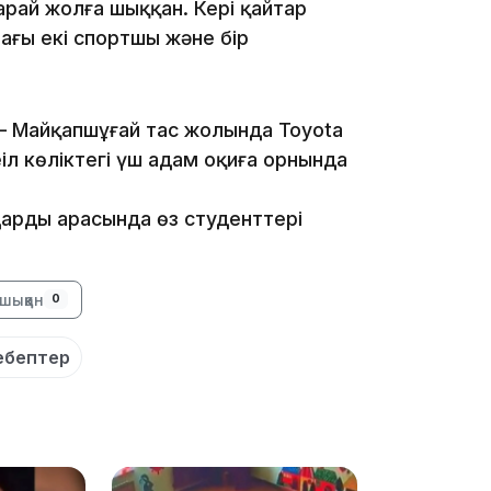
арай жолға шыққан. Кері қайтар
ағы екі спортшы және бір
13:08
 – Майқапшұғай тас жолында Toyota
ңіл көліктегі үш адам оқиға орнында
ардың арасында өз студенттері
12:35
шыққан
0
ебептер
12:17