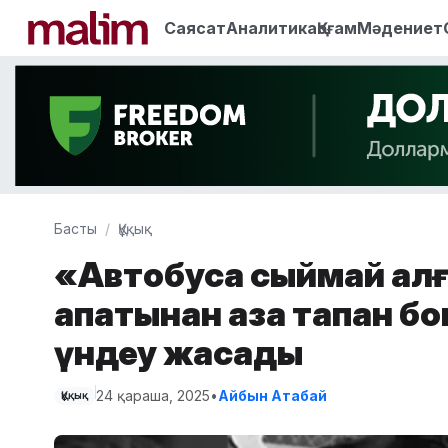
Саясат
Аналитика
Қоғам
Мәдениет
Басты
Құқық
«Автобусқа сыймай қал
апатынан қаза тапқан 
үндеу жасады
24 қараша, 2025
•
Айбын Атабай
Құқық