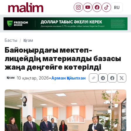
RU
Басты
Қоғам
Байқоңырдағы мектеп-
лицейдің материалдық базасы
жаңа деңгейге көтерілді
10 қаңтар, 2026
•
Арман Қайыпхан
Қоғам