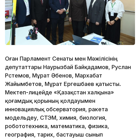
Оған Парламент Сенаты мен Мәжілісінің
депутаттары Наурызбай Байқадамов, Руслан
Рүстемов, Мұрат Әбенов, Мархабат
Жайымбетов, Мұрат Ергешбаев қатысты.
Мектеп-лицейде «Қазақстан халқына»
қоғамдық қорының қолдауымен
инновациялық обсерватория, ракета
модельдеу, СТЭМ, химия, биология,
робототехника, математика, физика,
география, тарих, бастауыш сынып