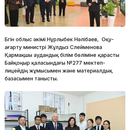
Бүгін облыс әкімі Нұрлыбек Нәлібаев, Оқу-
ағарту министрі Жұлдыз Сүлейменова
Қармақшы аудандық білім бөліміне қарасты
Байқоңыр қаласындағы №277 мектеп-
лицейдің жұмысымен және материалдық
базасымен танысты.