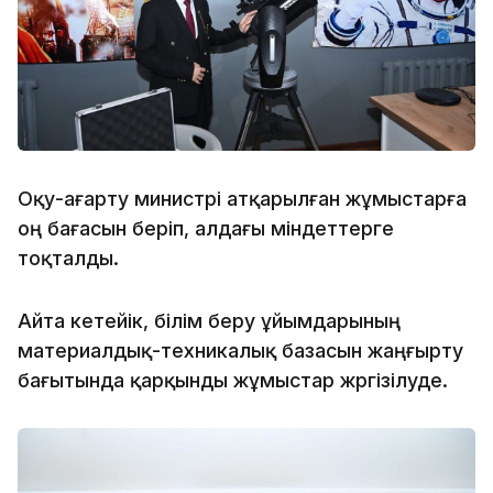
Оқу-ағарту министрі атқарылған жұмыстарға
оң бағасын беріп, алдағы міндеттерге
тоқталды.
Айта кетейік, білім беру ұйымдарының
материалдық-техникалық базасын жаңғырту
бағытында қарқынды жұмыстар жүргізілуде.