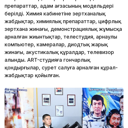
препараттар, адам ағзасының модельдері
берілді. Химия кабинетіне зертханалық
жабдықтар, химиялық препараттар, цифрлық
зертхана жинағы, демонстрациялық жұмысқа
арналған жиынтықтар, телестудия, арнаулы
компьютер, камералар, диодтық жарық
жинағы, акустикалық құралдар, телевизор
алынды. АRT-студияға гончарлық
қондырғылар, сурет салуға арналған құрал-
жабдықтар қойылған.