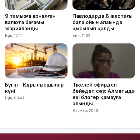
9 тамызға арналған
Павлодарда 8 жастағы
валюта бағамы
бала ойын алаңында
жарияланды
қысылып қалды
Бүгін, 12:14
Бүгін, 11:32
Бүгін – Құрылысшылар
Тікелей эфирдегі
күні
бейәдеп сөз: Алматыда
екі блогер қамауға
Бүгін, 08:41
алынды
8 тамыз, 2026