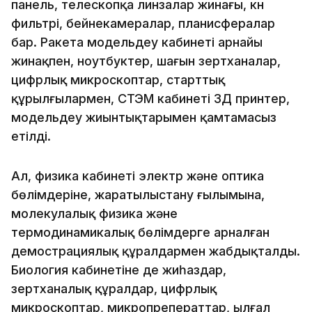
панель, телескопқа линзалар жинағы, күн
фильтрі, бейнекамералар, планисфералар
бар. Ракета модельдеу кабинеті арнайы
жинақпен, ноутбуктер, шағын зертханалар,
цифрлық микроскоптар, старттық
құрылғылармен, СТЭМ кабинеті 3Д принтер,
модельдеу жиынтықтарымен қамтамасыз
етілді.
Ал, физика кабинеті электр және оптика
бөлімдеріне, жаратылыстану ғылымына,
молекулалық физика және
термодинамикалық бөлімдерге арналған
демострациялық құралдармен жабдықталды.
Биология кабинетіне де жиһаздар,
зертханалық құралдар, цифрлық
микроскоптар, микропреператтар, ылғал