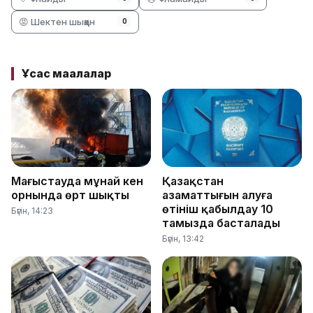
😡 Шектен шыққан
0
Ұқсас мақалалар
Маңғыстауда мұнай кен
Қазақстан
орнында өрт шықты
азаматтығын алуға
өтініш қабылдау 10
Бүгін, 14:23
тамызда басталады
Бүгін, 13:42