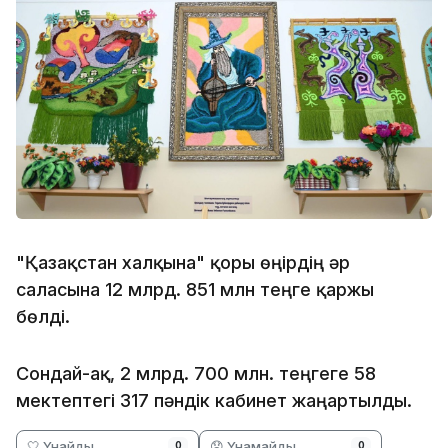
"Қазақстан халқына" қоры өңірдің әр
саласына 12 млрд. 851 млн теңге қаржы
бөлді.
Сондай-ақ, 2 млрд. 700 млн. теңгеге 58
мектептегі 317 пәндік кабинет жаңартылды.
🤍 Ұнайды
😞 Ұнамайды
0
0