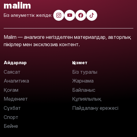
malim
Біз әлеуметтік желіде:
Malim — анализге негізделген материалдар, авторлық
пікірлер мен эксклюзив контент.
Айдарлар
Қызмет
Саясат
Біз туралы
Аналитика
Жарнама
Қоғам
Байланыс
Мәдениет
Құпиялылық
Сұхбат
Пайдалану ережесі
Спорт
Бейне