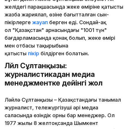
желідегі парақшасында жеке өміріне қатысты
жазба жариялап, өзіне бағытталған сын-
пікірлерге
жауап
берген еді. Сондай-ақ
ол "Қазақстан" арнасындағы "1001 түн"
бағдарламасында қонақ болып, жеке өмірі
мен отбасы тақырыбына
қатысты
пікір
білдірген болатын.
Ләйлә Сұлтанқызы:
журналистикадан медиа
менеджментке дейінгі жол
Ләйлә Сұлтанқызы – Қазақстандағы танымал
журналист, тележүргізуші әрі медиа
саласында өзіндік орны бар менеджер. Ол
1977 жылы 8 желтоқсанда Шымкент