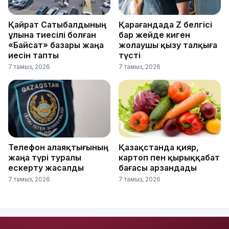
Қайрат Сатыбалдының
Қарағандада Z белгісі
ұлына тиесілі болған
бар жейде киген
«Байсат» базары жаңа
жолаушы қызу талқыға
иесін тапты
түсті
7 тамыз, 2026
7 тамыз, 2026
Телефон алаяқтығының
Қазақстанда қияр,
жаңа түрі туралы
картоп пен қырыққабат
ескерту жасалды
бағасы арзандады
7 тамыз, 2026
7 тамыз, 2026