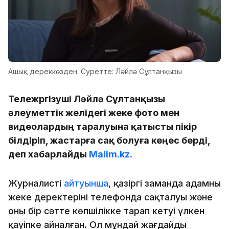
Ашық дереккөзден. Суретте: Ләйлә Сұлтанқызы
Тележүргізуші Ләйлә Сұлтанқызы
әлеуметтік желідегі жеке фото мен
видеолардың таралуына қатысты пікір
білдіріп, жастарға сақ болуға кеңес берді,
деп хабарлайды
Malim.kz.
Журналистің
айтуынша
, қазіргі заманда адамның
жеке деректерінің телефонда сақталуы және
оның бір сәтте көпшілікке тарап кетуі үлкен
қауіпке айналған. Ол мұндай жағдайдың