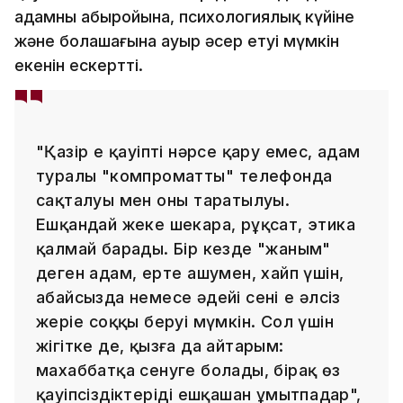
адамның абыройына, психологиялық күйіне
және болашағына ауыр әсер етуі мүмкін
екенін ескертті.
"Қазір ең қауіпті нәрсе қару емес, адам
туралы "компроматтың" телефонда
сақталуы мен оның таратылуы.
Ешқандай жеке шекара, рұқсат, этика
қалмай барады. Бір кезде "жаным"
деген адам, ертең ашумен, хайп үшін,
абайсызда немесе әдейі сенің ең әлсіз
жеріңе соққы беруі мүмкін. Сол үшін
жігітке де, қызға да айтарым:
махаббатқа сенуге болады, бірақ өз
қауіпсіздіктеріңді ешқашан ұмытпаңдар",