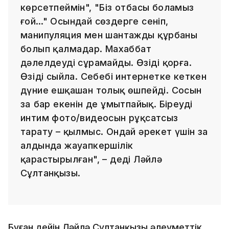
көрсетпеймін", "Біз отбасы боламыз
ғой…" Осындай сөздерге сеніп,
манипуляция мен шантаждың құрбаны
болып қалмаңдар. Махаббат
дәлелдеуді сұрамайды. Өзіңді қорға.
Өзіңді сыйла. Себебі интернетке кеткен
дүние ешқашан толық өшпейді. Сосын
заң бар екенін де ұмытпайық. Біреудің
интим фото/видеосын рұқсатсыз
тарату – қылмыс. Ондай әрекет үшін заң
алдында жауапкершілік
қарастырылған", – деді Ләйлә
Сұлтанқызы.
Бұған дейін Ләйлә Сұлтанқызы әлеуметтік