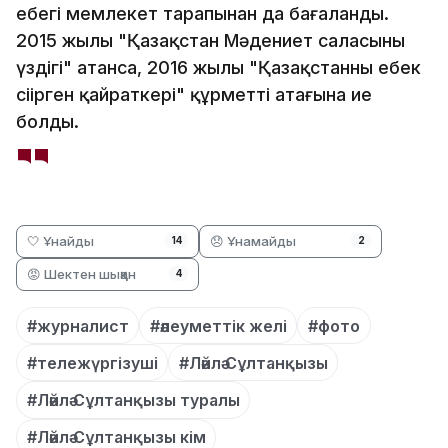
еңбегі мемлекет тарапынан да бағаланды.
2015 жылы "Қазақстан Мәдениет саласының
үздігі" атанса, 2016 жылы "Қазақстанның еңбек
сіңірген қайраткері" құрметті атағына ие
болды.
🤍 Ұнайды
😞 Ұнамайды
14
2
😡 Шектен шыққан
4
#журналист
#әлеуметтік желі
#фото
#тележүргізуші
#Ләйлә Сұлтанқызы
#Ләйлә Сұлтанқызы туралы
#Ләйлә Сұлтанқызы кім