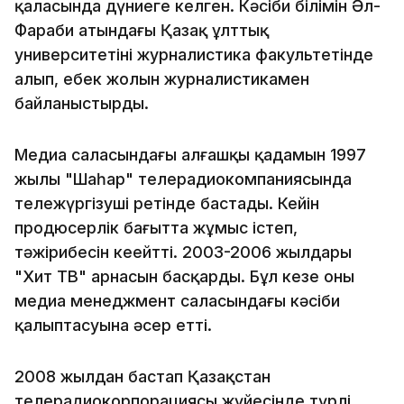
қаласында дүниеге келген. Кәсіби білімін Әл-
Фараби атындағы Қазақ ұлттық
университетінің журналистика факультетінде
алып, еңбек жолын журналистикамен
байланыстырды.
Медиа саласындағы алғашқы қадамын 1997
жылы "Шаһар" телерадиокомпаниясында
тележүргізуші ретінде бастады. Кейін
продюсерлік бағытта жұмыс істеп,
тәжірибесін кеңейтті. 2003-2006 жылдары
"Хит ТВ" арнасын басқарды. Бұл кезең оның
медиа менеджмент саласындағы кәсіби
қалыптасуына әсер етті.
2008 жылдан бастап Қазақстан
телерадиокорпорациясы жүйесінде түрлі