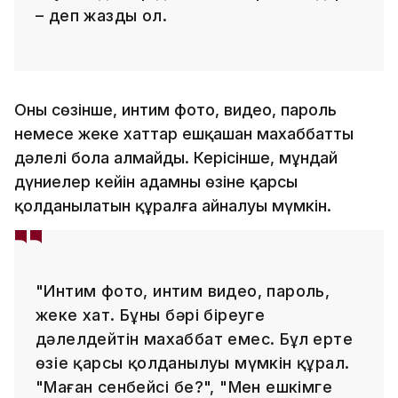
– деп жазды ол.
Оның сөзінше, интим фото, видео, пароль
немесе жеке хаттар ешқашан махаббаттың
дәлелі бола алмайды. Керісінше, мұндай
дүниелер кейін адамның өзіне қарсы
қолданылатын құралға айналуы мүмкін.
"Интим фото, интим видео, пароль,
жеке хат. Бұның бәрі біреуге
дәлелдейтін махаббат емес. Бұл ертең
өзіңе қарсы қолданылуы мүмкін құрал.
"Маған сенбейсің бе?", "Мен ешкімге