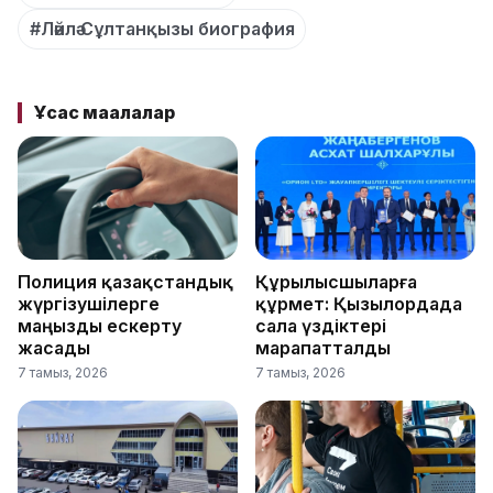
#Ләйлә Сұлтанқызы биография
Ұқсас мақалалар
Полиция қазақстандық
Құрылысшыларға
жүргізушілерге
құрмет: Қызылордада
маңызды ескерту
сала үздіктері
жасады
марапатталды
7 тамыз, 2026
7 тамыз, 2026