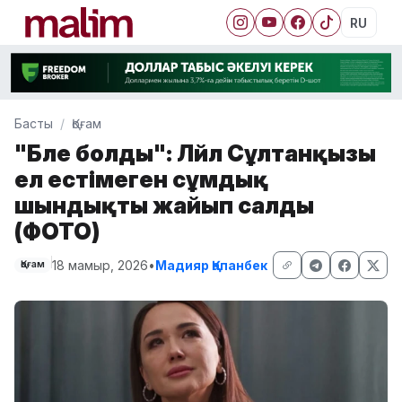
RU
Басты
Қоғам
"Бәле болды": Ләйлә Сұлтанқызы
ел естімеген сұмдық
шындықты жайып салды
(ФОТО)
18 мамыр, 2026
•
Мадияр Қапанбек
Қоғам