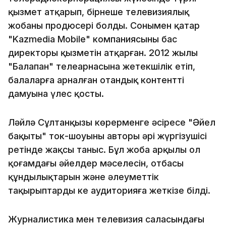
қызмет атқарып, бірнеше телевизиялық
жобаның продюсері болды. Сонымен қатар
"Kazmedia Mobile" компаниясының бас
директоры қызметін атқарған. 2012 жылы
"Балапан" телеарнасына жетекшілік етіп,
балаларға арналған отандық контенттің
дамуына үлес қосты.
Ләйлә Сұлтанқызы көрерменге әсіресе "Әйел
бақыты" ток-шоуының авторы әрі жүргізушісі
ретінде жақсы таныс. Бұл жоба арқылы ол
қоғамдағы әйелдер мәселесін, отбасы
құндылықтарын және әлеуметтік
тақырыптарды кең аудиторияға жеткізе білді.
Журналистика мен телевизия саласындағы