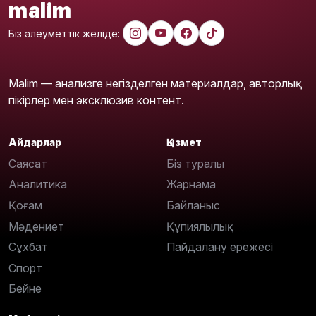
malim
Біз әлеуметтік желіде:
Malim — анализге негізделген материалдар, авторлық
пікірлер мен эксклюзив контент.
Айдарлар
Қызмет
Саясат
Біз туралы
Аналитика
Жарнама
Қоғам
Байланыс
Мәдениет
Құпиялылық
Сұхбат
Пайдалану ережесі
Спорт
Бейне