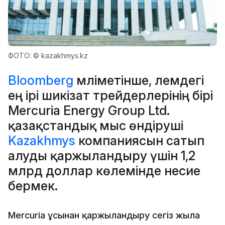
ФОТО: © kazakhmys.kz
Bloomberg
мәліметінше, әлемдегі
ең ірі шикізат трейдерлерінің бірі
Mercuria Energy Group Ltd.
қазақстандық мыс өндіруші
Kazakhmys
компаниясын сатып
алуды қаржыландыру үшін 1,2
млрд доллар көлемінде несие
бермек.
Mercuria ұсынған қаржыландыру сегіз жылға