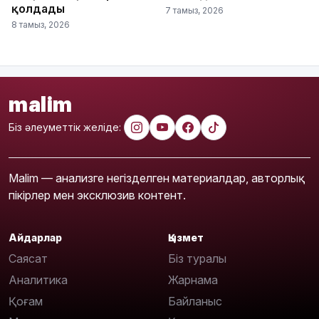
қолдады
7 тамыз, 2026
8 тамыз, 2026
malim
Біз әлеуметтік желіде:
Malim — анализге негізделген материалдар, авторлық
пікірлер мен эксклюзив контент.
Айдарлар
Қызмет
Саясат
Біз туралы
Аналитика
Жарнама
Қоғам
Байланыс