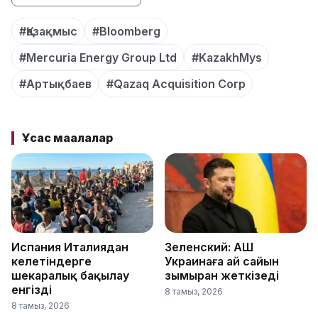
#Қазақмыс
#Bloomberg
#Mercuria Energy Group Ltd
#KazakhMys
#Артықбаев
#Qazaq Acquisition Corp
Ұқсас мақалалар
Испания Италиядан
Зеленский: АҚШ
келетіндерге
Украинаға ай сайын
шекаралық бақылау
зымыран жеткізеді
енгізді
8 тамыз, 2026
8 тамыз, 2026