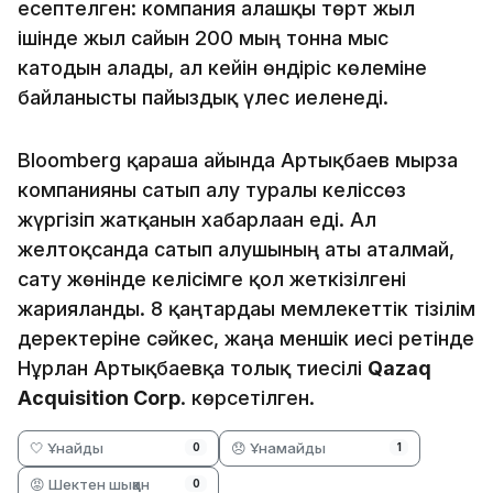
есептелген: компания алғашқы төрт жыл
ішінде жыл сайын 200 мың тонна мыс
катодын алады, ал кейін өндіріс көлеміне
байланысты пайыздық үлес иеленеді.
Bloomberg қараша айында Артықбаев мырза
компанияны сатып алу туралы келіссөз
жүргізіп жатқанын хабарлаған еді. Ал
желтоқсанда сатып алушының аты аталмай,
сату жөнінде келісімге қол жеткізілгені
жарияланды. 8 қаңтардағы мемлекеттік тізілім
деректеріне сәйкес, жаңа меншік иесі ретінде
Нұрлан Артықбаевқа толық тиесілі
Qazaq
Acquisition Corp
. көрсетілген.
🤍 Ұнайды
😞 Ұнамайды
0
1
😡 Шектен шыққан
0