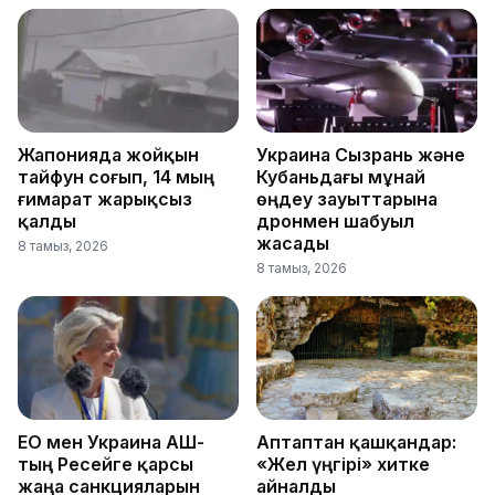
Жапонияда жойқын
Украина Сызрань және
тайфун соғып, 14 мың
Кубаньдағы мұнай
ғимарат жарықсыз
өңдеу зауыттарына
қалды
дронмен шабуыл
жасады
8 тамыз, 2026
8 тамыз, 2026
ЕО мен Украина АҚШ-
Аптаптан қашқандар:
тың Ресейге қарсы
«Жел үңгірі» хитке
жаңа санкцияларын
айналды