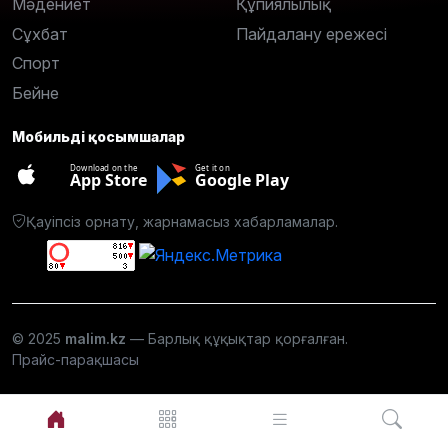
Мәдениет
Құпиялылық
Сұхбат
Пайдалану ережесі
Спорт
Бейне
Мобильді қосымшалар
Download on the
Get it on
App Store
Google Play
Қауіпсіз орнату, жарнамасыз хабарламалар.
© 2025
malim.kz
— Барлық құқықтар қорғалған.
Прайс-парақшасы