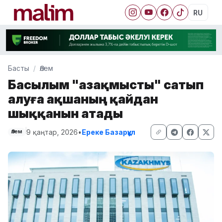
RU
Басты
Әлем
Басылым "Қазақмысты" сатып
алуға ақшаның қайдан
шыққанын атады
9 қаңтар, 2026
•
Ереке Базарқұл
Әлем