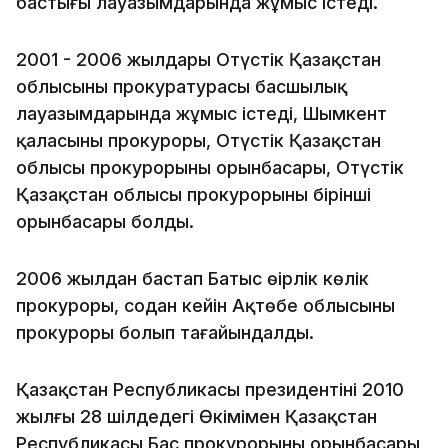
бастығы лауазымдарында жұмыс істеді.
2001 - 2006 жылдары Оңтүстік Қазақстан
облысының прокуратурасы басшылық
лауазымдарында жұмыс істеді, Шымкент
қаласының прокуроры, Оңтүстік Қазақстан
облысы прокурорының орынбасары, Оңтүстік
Қазақстан облысы прокурорының бірінші
орынбасары болды.
2006 жылдан бастап Батыс өңірлік көлік
прокуроры, содан кейін Ақтөбе облысының
прокуроры болып тағайындалды.
Қазақстан Республикасы президентінің 2010
жылғы 28 шілдедегі Өкімімен Қазақстан
Республикасы Бас прокурорының орынбасары