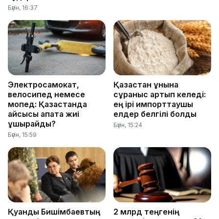
Бүгін, 16:37
Электросамокат,
Қазақстан ұнына
велосипед немесе
сұраныс артып келеді:
мопед: Қазақстанда
ең ірі импорттаушы
қайсысы апатқа жиі
елдер белгілі болды
ұшырайды?
Бүгін, 15:24
Бүгін, 15:59
Қуандық Бишімбаевтың
2 млрд теңгенің