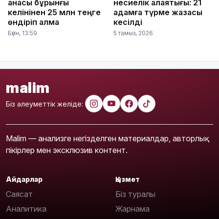
анасы бұрынғы
несиелік алаяқтығы: 21
келінінен 25 млн теңге
адамға түрме жазасы
өндіріп алмақ
кесілді
Бүгін, 13:59
5 тамыз, 2026
malim
Біз әлеуметтік желіде:
Malim — анализге негізделген материалдар, авторлық
пікірлер мен эксклюзив контент.
Айдарлар
Қызмет
Саясат
Біз туралы
Аналитика
Жарнама