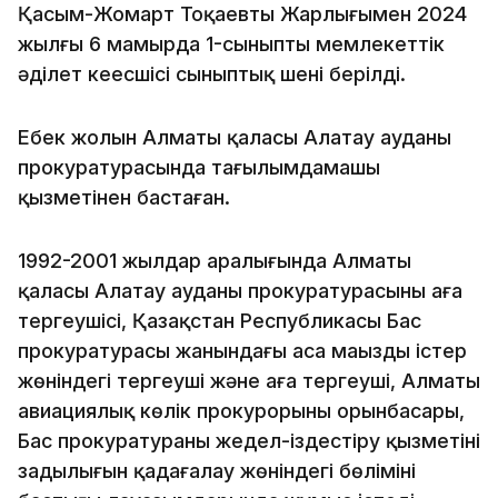
Қасым-Жомарт Тоқаевтың Жарлығымен 2024
жылғы 6 мамырда 1-сыныпты мемлекеттік
әділет кеңесшісі сыныптық шені берілді.
Еңбек жолын Алматы қаласы Алатау ауданы
прокуратурасында тағылымдамашы
қызметінен бастаған.
1992-2001 жылдар аралығында Алматы
қаласы Алатау ауданы прокуратурасының аға
тергеушісі, Қазақстан Республикасы Бас
прокуратурасы жанындағы аса маңызды істер
жөніндегі тергеуші және аға тергеуші, Алматы
авиациялық көлік прокурорының орынбасары,
Бас прокуратураның жедел-іздестіру қызметінің
заңдылығын қадағалау жөніндегі бөлімінің