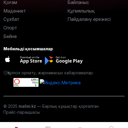
Қоғам
Байланыс
Мәдениет
Құпиялылық
Сұхбат
Пайдалану ережесі
Спорт
Бейне
Мобильді қосымшалар
Download on the
Get it on
App Store
Google Play
Қауіпсіз орнату, жарнамасыз хабарламалар.
© 2025
malim.kz
— Барлық құқықтар қорғалған.
Прайс-парақшасы