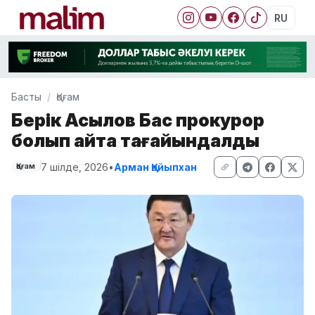
RU
Басты
Қоғам
Берік Асылов Бас прокурор
болып қайта тағайындалды
7 шілде, 2026
•
Арман Қайыпхан
Қоғам