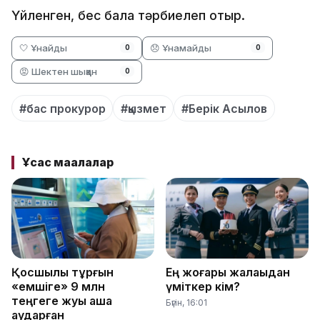
Үйленген, бес бала тәрбиелеп отыр.
🤍 Ұнайды
😞 Ұнамайды
0
0
😡 Шектен шыққан
0
#бас прокурор
#қызмет
#Берік Асылов
Ұқсас мақалалар
Қосшылық тұрғын
Ең жоғары жалақыдан
«емшіге» 9 млн
үміткер кім?
теңгеге жуық ақша
Бүгін, 16:01
аударған