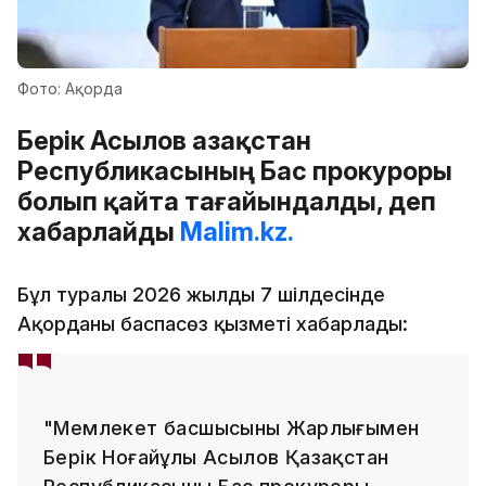
Фото: Ақорда
Берік Асылов Қазақстан
Республикасының Бас прокуроры
болып қайта тағайындалды, деп
хабарлайды
Malim.kz.
Бұл туралы 2026 жылдың 7 шілдесінде
Ақорданың баспасөз қызметі хабарлады:
"Мемлекет басшысының Жарлығымен
Берік Ноғайұлы Асылов Қазақстан