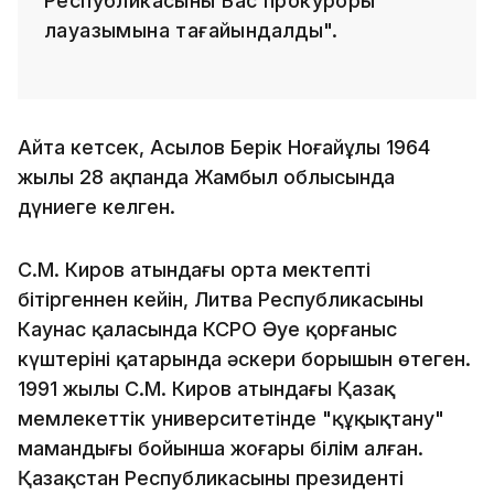
Республикасының Бас прокуроры
лауазымына тағайындалды".
Айта кетсек, Асылов Берік Ноғайұлы 1964
жылы 28 ақпанда Жамбыл облысында
дүниеге келген.
С.М. Киров атындағы орта мектепті
бітіргеннен кейін, Литва Республикасының
Каунас қаласында КСРО Әуе қорғаныс
күштерінің қатарында әскери борышын өтеген.
1991 жылы С.М. Киров атындағы Қазақ
мемлекеттік университетінде "құқықтану"
мамандығы бойынша жоғары білім алған.
Қазақстан Республикасының президенті