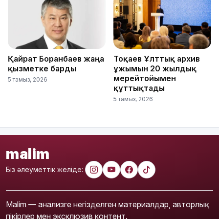
Қайрат Боранбаев жаңа
Тоқаев Ұлттық архив
қызметке барды
ұжымын 20 жылдық
мерейтойымен
5 тамыз, 2026
құттықтады
5 тамыз, 2026
malim
Біз әлеуметтік желіде:
Malim — анализге негізделген материалдар, авторлық
пікірлер мен эксклюзив контент.