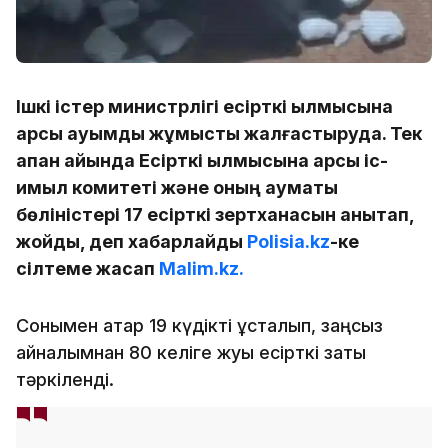
Ішкі істер министрлігі есірткі қылмысына
қарсы ауқымды жұмысты жалғастыруда. Тек
ақпан айында Есірткі қылмысына қарсы іс-
қимыл комитеті және оның аумақтық
бөліністері 17 есірткі зертханасын анықтап,
жойды, деп хабарлайды
Polisia.kz
-ке
сілтеме жасап
Malim.kz.
Сонымен қатар 19 күдікті ұсталып, заңсыз
айналымнан 80 келіге жуық есірткі заты
тәркіленді.