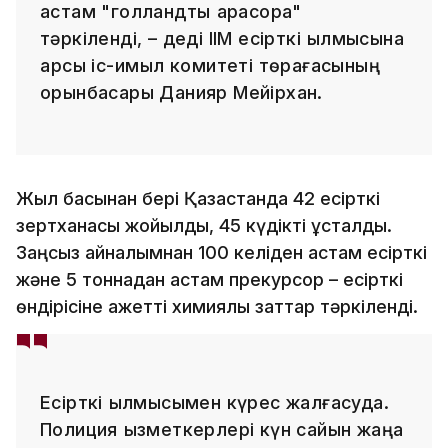
астам "голландтық қарасора"
тәркіленді, – деді ІІМ есірткі қылмысына
қарсы іс-қимыл комитеті төрағасының
орынбасары Данияр Мейірхан.
Жыл басынан бері Қазақстанда 42 есірткі
зертханасы жойылды, 45 күдікті ұсталды.
Заңсыз айналымнан 100 келіден астам есірткі
және 5 тоннадан астам прекурсор – есірткі
өндірісіне қажетті химиялық заттар тәркіленді.
Есірткі қылмысымен күрес жалғасуда.
Полиция қызметкерлері күн сайын жаңа