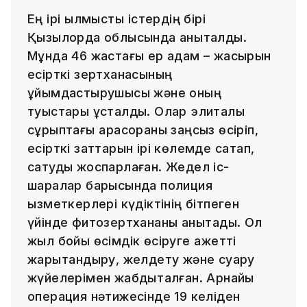
Ең ірі қылмыстық істердің бірі
Қызылорда облысында анықталды.
Мұнда 46 жастағы ер адам – жасырын
есірткі зертханасының
ұйымдастырушысы және оның
туыстары ұсталды. Олар элиталық
сұрыптағы қарасораны заңсыз өсіріп,
есірткі заттарын ірі көлемде сақтап,
сатуды жоспарлаған. Жедел іс-
шаралар барысында полиция
қызметкерлері күдіктінің бітпеген
үйінде фитозертхананы анықтады. Ол
жыл бойы өсімдік өсіруге қажетті
жарықтандыру, желдету және суару
жүйелерімен жабдықталған. Арнайы
операция нәтижесінде 19 келіден