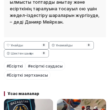
қылмыстық топтарды анықтау және
есірткінің таралуына тосқауыл қою үшін
жедел-іздестіру шараларын жүргізуде,
– деді Данияр Мейрхан.
🤍 Ұнайды
😞 Ұнамайды
0
0
😡 Шектен шыққан
0
#Есірткі
#есірткі саудасы
#Есірткі зертханасы
Ұқсас мақалалар