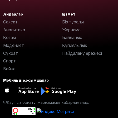
Айдарлар
Қызмет
Саясат
Біз туралы
Аналитика
Жарнама
Қоғам
Байланыс
Мәдениет
Құпиялылық
Сұхбат
Пайдалану ережесі
Спорт
Бейне
Мобильді қосымшалар
Download on the
Get it on
App Store
Google Play
Қауіпсіз орнату, жарнамасыз хабарламалар.