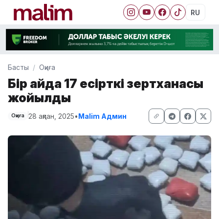
RU
Басты
Оқиға
Бір айда 17 есірткі зертханасы
жойылды
28 ақпан, 2025
•
Malim Админ
Оқиға