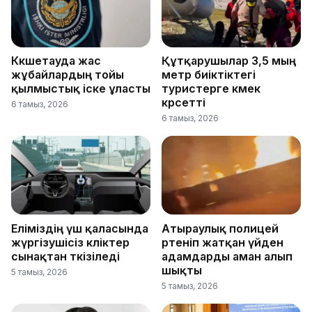
Көкшетауда жас
Құтқарушылар 3,5 мың
жұбайлардың тойы
метр биіктіктегі
қылмыстық іске ұласты
туристерге көмек
көрсетті
6 тамыз, 2026
6 тамыз, 2026
Еліміздің үш қаласында
Атыраулық полицей
жүргізушісіз көліктер
өртеніп жатқан үйден
сынақтан өткізіледі
адамдарды аман алып
шықты
5 тамыз, 2026
5 тамыз, 2026