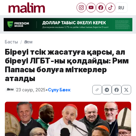
RU
Басты
Әлем
Біреуі түсік жасатуға қарсы, ал
біреуі ЛГБТ-ны қолдайды: Рим
Папасы болуға үміткерлер
аталды
23 сәуір, 2025
•
Сұлу Бөлек
Әлем