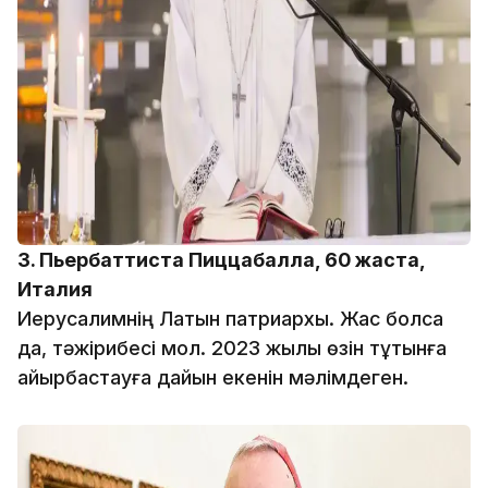
3. Пьербаттиста Пиццабалла, 60 жаста,
Италия
Иерусалимнің Латын патриархы. Жас болса
да, тәжірибесі мол. 2023 жылы өзін тұтқынға
айырбастауға дайын екенін мәлімдеген.