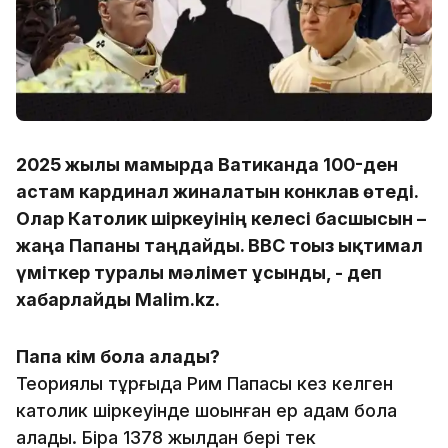
2025 жылғы мамырда Ватиканда 100-ден
астам кардинал жиналатын конклав өтеді.
Олар Католик шіркеуінің келесі басшысын –
жаңа Папаны таңдайды. BBC тоғыз ықтимал
үміткер туралы мәлімет ұсынды, - деп
хабарлайды Malim.kz.
Папа кім бола алады?
Теориялық тұрғыда Рим Папасы кез келген
католик шіркеуінде шоқынған ер адам бола
алады. Бірақ 1378 жылдан бері тек