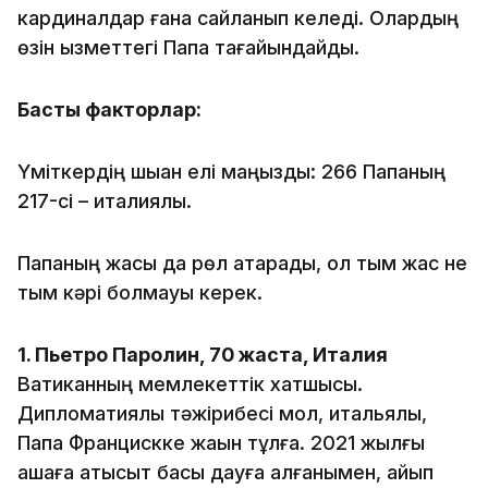
кардиналдар ғана сайланып келеді. Олардың
өзін қызметтегі Папа тағайындайды.
Басты факторлар:
Үміткердің шыққан елі маңызды: 266 Папаның
217-сі – италиялық.
Папаның жасы да рөл атқарады, ол тым жас не
тым кәрі болмауы керек.
1. Пьетро Паролин, 70 жаста, Италия
Ватиканның мемлекеттік хатшысы.
Дипломатиялық тәжірибесі мол, итальялық,
Папа Францискке жақын тұлға. 2021 жылғы
ақшаға қатысыт басы дауға қалғанымен, айып