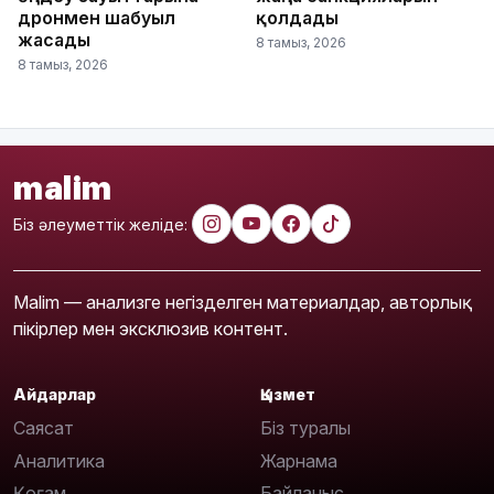
дронмен шабуыл
қолдады
жасады
8 тамыз, 2026
8 тамыз, 2026
malim
Біз әлеуметтік желіде:
Malim — анализге негізделген материалдар, авторлық
пікірлер мен эксклюзив контент.
Айдарлар
Қызмет
Саясат
Біз туралы
Аналитика
Жарнама
Қоғам
Байланыс