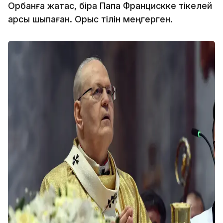
Орбанға жақтас, бірақ Папа Францискке тікелей
қарсы шықпаған. Орыс тілін меңгерген.