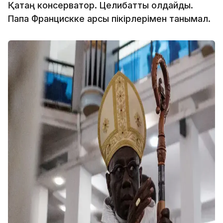
Қатаң консерватор. Целибатты қолдайды.
Папа Францискке қарсы пікірлерімен танымал.