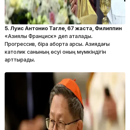
5. Луис Антонио Тагле, 67 жаста, Филиппин
«Азиялық Франциск» деп аталады.
Прогрессив, бірақ абортқа қарсы. Азиядағы
католик санының өсуі оның мүмкіндігін
арттырады.