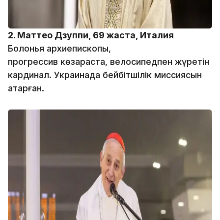
2. Маттео Дзуппи, 69 жаста, Италия
Болонья архиепископы,
прогрессив көзқараста, велосипедпен жүретін
кардинал. Украинада бейбітшілік миссиясын
атқарған.