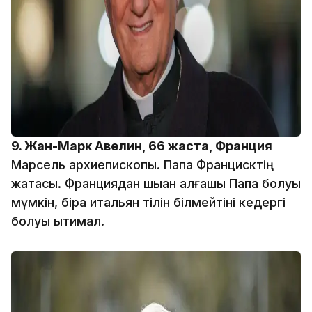
9. Жан-Марк Авелин, 66 жаста, Франция
Марсель архиепископы. Папа Францисктің
жақтасы. Франциядан шыққан алғашқы Папа болуы
мүмкін, бірақ итальян тілін білмейтіні кедергі
болуы ықтимал.