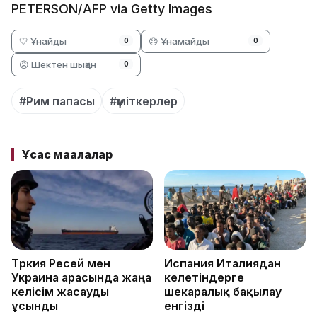
PETERSON/AFP via Getty Images
🤍 Ұнайды
😞 Ұнамайды
0
0
😡 Шектен шыққан
0
#Рим папасы
#үміткерлер
Ұқсас мақалалар
Түркия Ресей мен
Испания Италиядан
Украина арасында жаңа
келетіндерге
келісім жасауды
шекаралық бақылау
ұсынды
енгізді