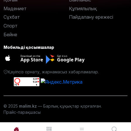
Мәдениет
Құпиялылық
Сұхбат
Пайдалану ережесі
Спорт
Бейне
Мобильді қосымшалар
Download on the
Get it on
App Store
Google Play
Қауіпсіз орнату, жарнамасыз хабарламалар.
© 2025
malim.kz
— Барлық құқықтар қорғалған.
Прайс-парақшасы