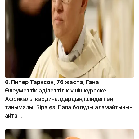
6. Питер Тарксон, 76 жаста, Гана
Әлеуметтік әділеттілік үшін күрескен.
Африкалық кардиналдардың ішіндегі ең
танымалы. Бірақ өзі Папа болуды қаламайтынын
айтқан.