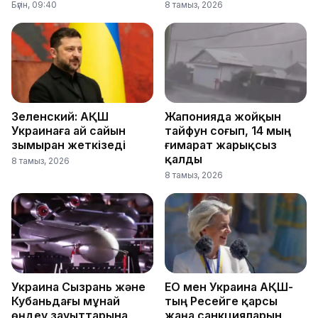
Бүгін, 09:40
8 тамыз, 2026
Зеленский: АҚШ
Жапонияда жойқын
Украинаға ай сайын
тайфун соғып, 14 мың
зымыран жеткізеді
ғимарат жарықсыз
қалды
8 тамыз, 2026
8 тамыз, 2026
Украина Сызрань және
ЕО мен Украина АҚШ-
Кубаньдағы мұнай
тың Ресейге қарсы
өңдеу зауыттарына
жаңа санкцияларын