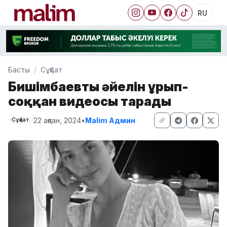
RU
Басты
Сұқбат
Бишімбаевтың әйелін ұрып-
соққан видеосы тарады
22 ақпан, 2024
•
Malim Админ
Сұқбат