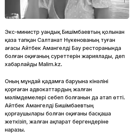
Экс-министр Қуандық Бишімбаевтың қолынан
қаза тапқан Салтанат Нүкенованың туған
ағасы Айтбек Амангелді Бау ресторанында
болған оқиғаның суреттерін жариялады, деп
хабарлайды Malim.kz.
Оның мұндай қадамға баруына кінәліні
қорғаған адвокаттардың жалған
мәлімдемелері себеп болғанын да атап өтті.
Айтбек Амангелді Бишімбаевтың
қорғаушылары болған оқиғаны басқаша
жеткізіп, жалған ақпарат бергендеріне
наразы.