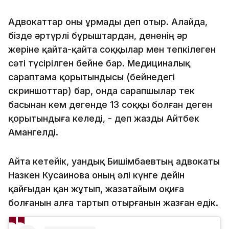
Адвокаттар оны ұрмады деп отыр. Алайда,
бізде әртүрлі бұрыштардан, дененің әр
жеріне қайта-қайта соққылар мен тепкілеген
сәті түсірілген бейне бар. Медициналық
сараптама қорытындысы (бейнедегі
скриншоттар) бар, онда сарапшылар тек
басынан кем дегенде 13 соққы болған деген
қорытындыға келеді, - деп жазды Айтбек
Амангелді.
Айта кетейік, Қуандық Бишімбаевтың адвокаты
Назкен Кусаинова оның әлі күнге дейін
қайғыдан қан жұтып, жазатайым оқиға
болғанын алға тартып отырғанын жазған едік.