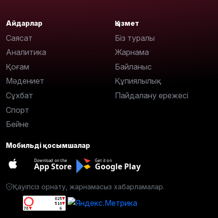
Айдарлар
Қызмет
Саясат
Біз туралы
Аналитика
Жарнама
Қоғам
Байланыс
Мәдениет
Құпиялылық
Сұхбат
Пайдалану ережесі
Спорт
Бейне
Мобильді қосымшалар
Download on the
Get it on
App Store
Google Play
Қауіпсіз орнату, жарнамасыз хабарламалар.