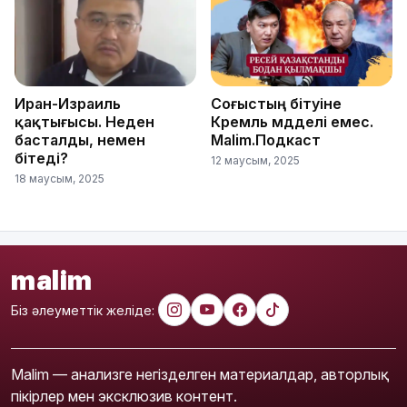
Иран-Израиль
Соғыстың бітуіне
қақтығысы. Неден
Кремль мүдделі емес.
басталды, немен
Malim.Подкаст
бітеді?
12 маусым, 2025
18 маусым, 2025
malim
Біз әлеуметтік желіде:
Malim — анализге негізделген материалдар, авторлық
пікірлер мен эксклюзив контент.