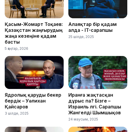
Қасым-Жомарт Тоқаев:
Алаяқтар бір қадам
Қазақстан жаңғырудың
алда - IT-сарапшы
жаңа кезеңіне қадам
25 шілде, 2025
басты
5 қаңтар, 2026
Ядролық қаруды бекер
Иранға жақтасқан
бердік – Уәлихан
дұрыс па? Бізге –
Қайсаров
Израиль үлгі. Сарапшы
Жангелді Шымшықов
3 шілде, 2025
24 маусым, 2025