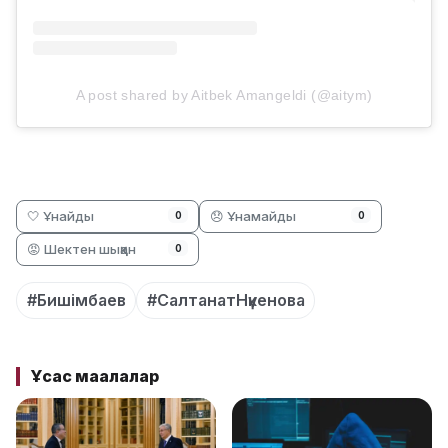
A post shared by Aitbek Amangeldi (@aitym)
🤍 Ұнайды
😞 Ұнамайды
0
0
😡 Шектен шыққан
0
#Бишімбаев
#СалтанатНүкенова
Ұқсас мақалалар