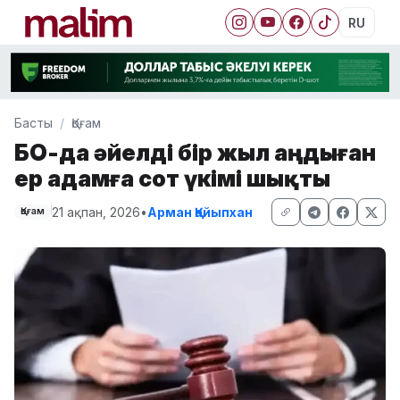
RU
Басты
Қоғам
БҚО-да әйелді бір жыл аңдыған
ер адамға сот үкімі шықты
21 ақпан, 2026
•
Арман Қайыпхан
Қоғам