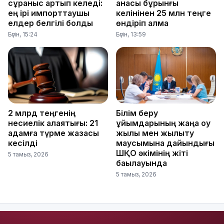
сұраныс артып келеді:
анасы бұрынғы
ең ірі импорттаушы
келінінен 25 млн теңге
елдер белгілі болды
өндіріп алмақ
Бүгін, 15:24
Бүгін, 13:59
2 млрд теңгенің
Білім беру
несиелік алаяқтығы: 21
ұйымдарының жаңа оқу
адамға түрме жазасы
жылы мен жылыту
кесілді
маусымына дайындығы
ШҚО әкімінің жіті
5 тамыз, 2026
бақылауында
5 тамыз, 2026