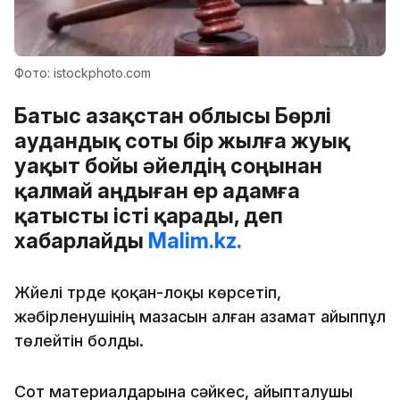
Фото: istockphoto.com
Батыс Қазақстан облысы Бөрлі
аудандық соты бір жылға жуық
уақыт бойы әйелдің соңынан
қалмай аңдыған ер адамға
қатысты істі қарады, деп
хабарлайды
Malim.kz.
Жүйелі түрде қоқан-лоқы көрсетіп,
жәбірленушінің мазасын алған азамат айыппұл
төлейтін болды.
Сот материалдарына сәйкес, айыпталушы