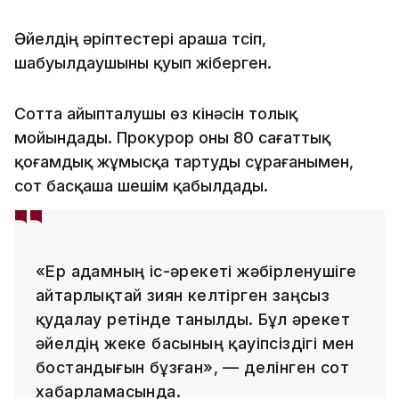
Әйелдің әріптестері араша түсіп,
шабуылдаушыны қуып жіберген.
Сотта айыпталушы өз кінәсін толық
мойындады. Прокурор оны 80 сағаттық
қоғамдық жұмысқа тартуды сұрағанымен,
сот басқаша шешім қабылдады.
«Ер адамның іс-әрекеті жәбірленушіге
айтарлықтай зиян келтірген заңсыз
қудалау ретінде танылды. Бұл әрекет
әйелдің жеке басының қауіпсіздігі мен
бостандығын бұзған», — делінген сот
хабарламасында.