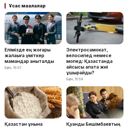
Ұқсас мақалалар
Елімізде ең жоғары
Электросамокат,
жалақыға үміткер
велосипед немесе
мамандар анықталды
мопед: Қазақстанда
қайсысы апатқа жиі
Бүгін, 16:01
ұшырайды?
Бүгін, 15:59
Қазақстан ұнына
Қуандық Бишімбаевтың