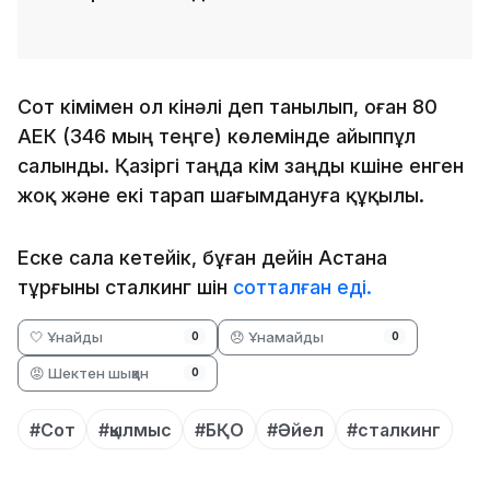
Сот үкімімен ол кінәлі деп танылып, оған 80
АЕК (346 мың теңге) көлемінде айыппұл
салынды. Қазіргі таңда үкім заңды күшіне енген
жоқ және екі тарап шағымдануға құқылы.
Еске сала кетейік, бұған дейін Астана
тұрғыны сталкинг үшін
сотталған еді.
🤍 Ұнайды
😞 Ұнамайды
0
0
😡 Шектен шыққан
0
#Сот
#қылмыс
#БҚО
#Әйел
#сталкинг