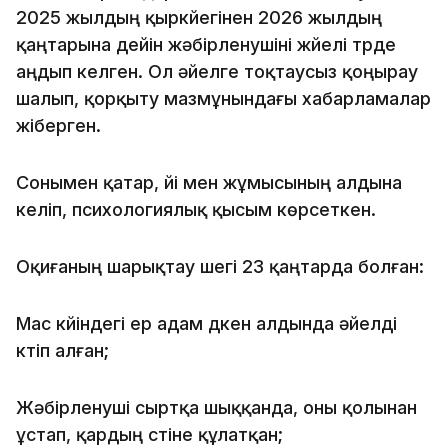
2025 жылдың қыркүйегінен 2026 жылдың
қаңтарына дейін жәбірленушіні жүйелі түрде
аңдып келген. Ол әйелге тоқтаусыз қоңырау
шалып, қорқыту мазмұнындағы хабарламалар
жіберген.
Сонымен қатар, үйі мен жұмысының алдына
келіп, психологиялық қысым көрсеткен.
Оқиғаның шарықтау шегі 23 қаңтарда болған:
Мас күйіндегі ер адам дүкен алдында әйелді
күтіп алған;
Жәбірленуші сыртқа шыққанда, оны қолынан
ұстап, қардың үстіне құлатқан;