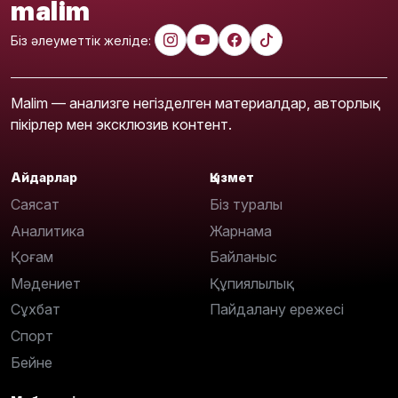
malim
Біз әлеуметтік желіде:
Malim — анализге негізделген материалдар, авторлық
пікірлер мен эксклюзив контент.
Айдарлар
Қызмет
Саясат
Біз туралы
Аналитика
Жарнама
Қоғам
Байланыс
Мәдениет
Құпиялылық
Сұхбат
Пайдалану ережесі
Спорт
Бейне