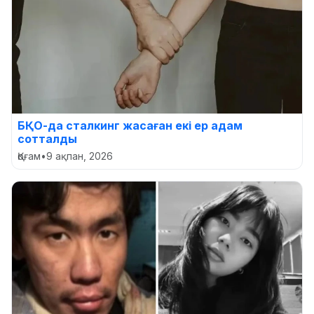
БҚО-да сталкинг жасаған екі ер адам
сотталды
Қоғам
•
9 ақпан, 2026