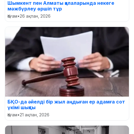
Шымкент пен Алматы қалаларында некеге
мәжбүрлеу өршіп тұр
Қоғам
•
26 ақпан, 2026
БҚО-да әйелді бір жыл аңдыған ер адамға сот
үкімі шықты
Қоғам
•
21 ақпан, 2026