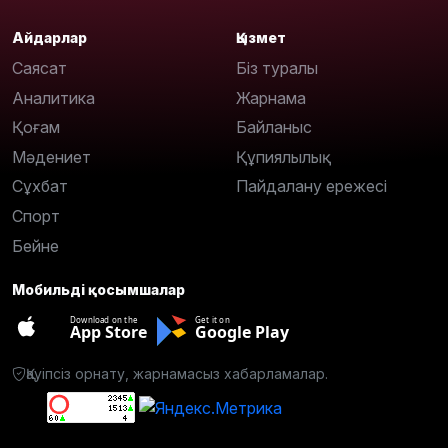
Айдарлар
Қызмет
Саясат
Біз туралы
Аналитика
Жарнама
Қоғам
Байланыс
Мәдениет
Құпиялылық
Сұхбат
Пайдалану ережесі
Спорт
Бейне
Мобильді қосымшалар
Download on the
Get it on
App Store
Google Play
Қауіпсіз орнату, жарнамасыз хабарламалар.