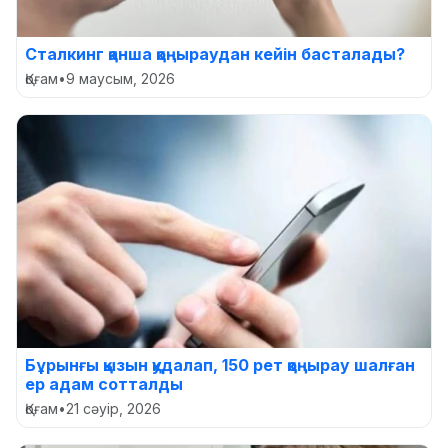
Сталкинг қанша қоңыраудан кейін басталады?
Қоғам
•
9 маусым, 2026
Бұрынғы қызын қудалап, 150 рет қоңырау шалған
ер адам сотталды
Қоғам
•
21 сәуір, 2026