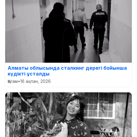
Алматы облысында сталкинг дерегі бойынша
күдікті ұсталды
Қоғам
•
16 ақпан, 2026