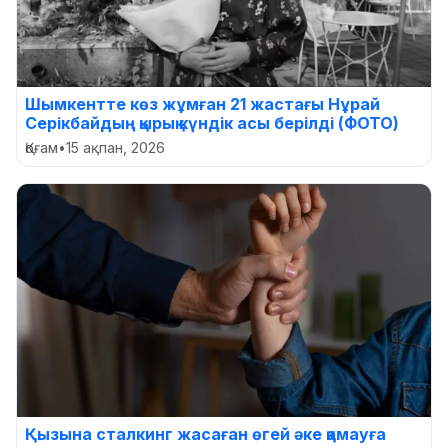
Шымкентте көз жұмған 21 жастағы Нұрай
Серікбайдың қырық күндік асы берілді (ФОТО)
Қоғам
•
15 ақпан, 2026
Қызына сталкинг жасаған өгей әке қамауға