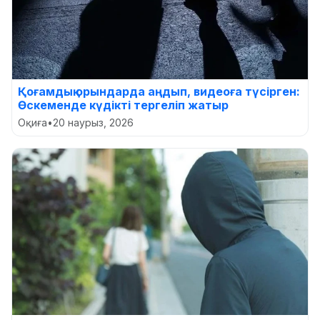
Қоғамдық орындарда аңдып, видеоға түсірген:
Өскеменде күдікті тергеліп жатыр
Оқиға
•
20 наурыз, 2026