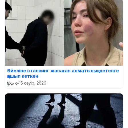
Әйеліне сталкинг жасаған алматылық шетелге
қашып кеткен
Құқық
•
15 сәуір, 2026