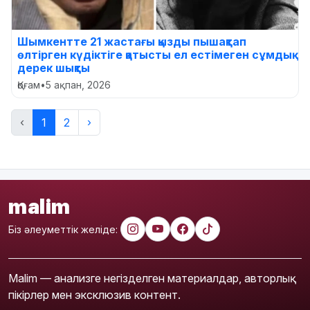
Шымкентте 21 жастағы қызды пышақтап
өлтірген күдіктіге қатысты ел естімеген сұмдық
дерек шықты
Қоғам
•
5 ақпан, 2026
‹
1
2
›
malim
Біз әлеуметтік желіде:
Malim — анализге негізделген материалдар, авторлық
пікірлер мен эксклюзив контент.