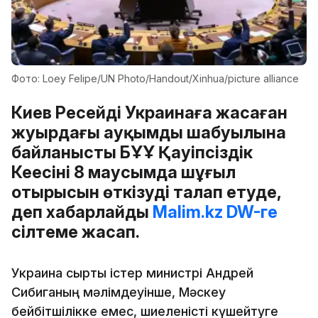
Фото: Loey Felipe/UN Photo/Handout/Xinhua/picture alliancе
Киев Ресейдің Украинаға жасаған
жуырдағы ауқымды шабуылына
байланысты БҰҰ Қауіпсіздік
Кеңесінің 8 маусымда шұғыл
отырысын өткізуді талап етуде,
деп хабарлайды
Malim.kz
DW-ге
сілтеме жасап.
Украина сыртқы істер министрі Андрей
Сибиганың мәлімдеуінше, Мәскеу
бейбітшілікке емес, шиеленісті күшейтуге