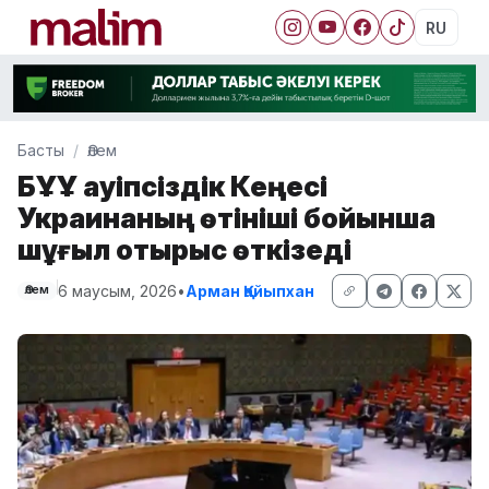
RU
Басты
Әлем
БҰҰ Қауіпсіздік Кеңесі
Украинаның өтініші бойынша
шұғыл отырыс өткізеді
6 маусым, 2026
•
Арман Қайыпхан
Әлем