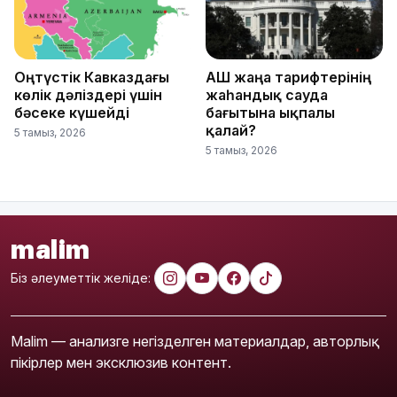
Оңтүстік Кавказдағы
АҚШ жаңа тарифтерінің
көлік дәліздері үшін
жаһандық сауда
бәсеке күшейді
бағытына ықпалы
қалай?
5 тамыз, 2026
5 тамыз, 2026
malim
Біз әлеуметтік желіде:
Malim — анализге негізделген материалдар, авторлық
пікірлер мен эксклюзив контент.