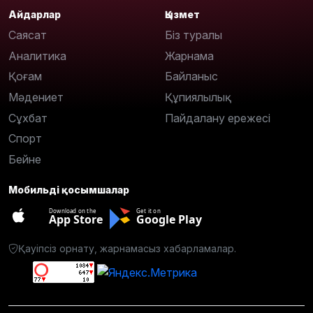
Айдарлар
Қызмет
Саясат
Біз туралы
Аналитика
Жарнама
Қоғам
Байланыс
Мәдениет
Құпиялылық
Сұхбат
Пайдалану ережесі
Спорт
Бейне
Мобильді қосымшалар
Download on the
Get it on
App Store
Google Play
Қауіпсіз орнату, жарнамасыз хабарламалар.