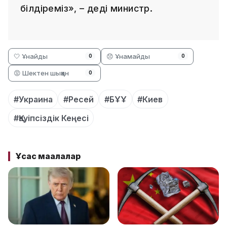
білдіреміз», – деді министр.
🤍 Ұнайды
😞 Ұнамайды
0
0
😡 Шектен шыққан
0
#Украина
#Ресей
#БҰҰ
#Киев
#Қауіпсіздік Кеңесі
Ұқсас мақалалар