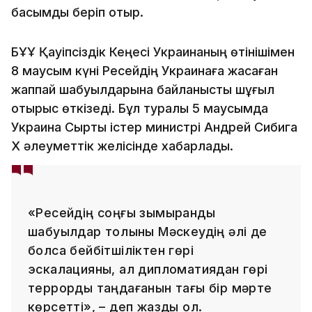
басымдық беріп отыр.
БҰҰ Қауіпсіздік Кеңесі Украинаның өтінішімен
8 маусым күні Ресейдің Украинаға жасаған
жаппай шабуылдарына байланысты шұғыл
отырыс өткізеді. Бұл туралы 5 маусымда
Украина Сыртқы істер министрі Андрей Сибига
X әлеуметтік желісінде хабарлады.
«Ресейдің соңғы зымырандық
шабуылдар толқыны Мәскеудің әлі де
болса бейбітшіліктен гөрі
эскалацияны, ал дипломатиядан гөрі
террорды таңдағанын тағы бір мәрте
көрсетті», – деп жазды ол.