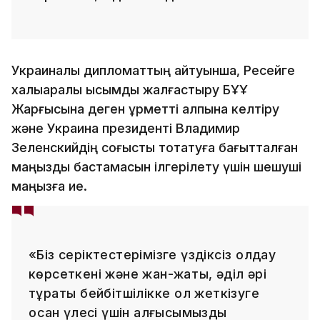
Украиналық дипломаттың айтуынша, Ресейге
халықаралық қысымды жалғастыру БҰҰ
Жарғысына деген құрметті қалпына келтіру
және Украина президенті Владимир
Зеленскийдің соғысты тоқтатуға бағытталған
маңызды бастамасын ілгерілету үшін шешуші
маңызға ие.
«Біз серіктестерімізге үздіксіз қолдау
көрсеткені және жан-жақты, әділ әрі
тұрақты бейбітшілікке қол жеткізуге
қосқан үлесі үшін алғысымызды