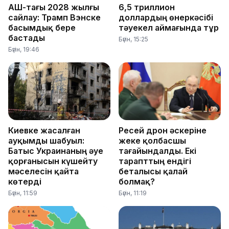
АҚШ-тағы 2028 жылғы
6,5 триллион
сайлау: Трамп Вэнске
доллардың өнеркәсібі
басымдық бере
тәуекел аймағында тұр
бастады
Бүгін, 15:25
Бүгін, 19:46
Киевке жасалған
Ресей дрон әскеріне
ауқымды шабуыл:
жеке қолбасшы
Батыс Украинаның әуе
тағайындалды. Екі
қорғанысын күшейту
тарапттың ендігі
мәселесін қайта
беталысы қалай
көтерді
болмақ?
Бүгін, 11:59
Бүгін, 11:19