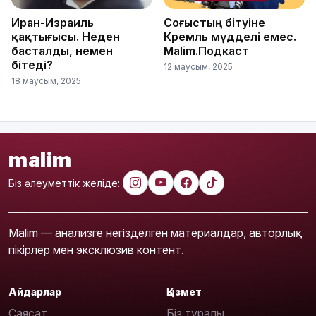
Иран-Израиль
Соғыстың бітуіне
қақтығысы. Неден
Кремль мүдделі емес.
басталды, немен
Malim.Подкаст
бітеді?
12 маусым, 2025
18 маусым, 2025
malim
Біз әлеуметтік желіде:
Malim — анализге негізделген материалдар, авторлық
пікірлер мен эксклюзив контент.
Айдарлар
Қызмет
Саясат
Біз туралы