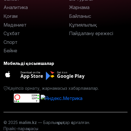
Аналитика
Жарнама
Қоғам
Байланыс
Мәдениет
Құпиялылық
Сұхбат
Пайдалану ережесі
Спорт
Бейне
Мобильді қосымшалар
Download on the
Get it on
App Store
Google Play
Қауіпсіз орнату, жарнамасыз хабарламалар.
© 2025
malim.kz
— Барлық құқықтар қорғалған.
Прайс-парақшасы