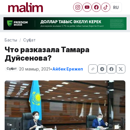
RU
Басты
Сұқбат
Что разказала Тамара
Дуйсенова?
20 мамыр, 2021
•
Айбек Ережеп
Сұқбат