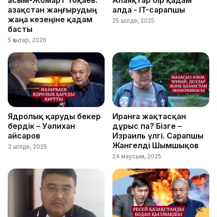
Қасым-Жомарт Тоқаев:
Алаяқтар бір қадам
Қазақстан жаңғырудың
алда - IT-сарапшы
жаңа кезеңіне қадам
25 шілде, 2025
басты
5 қаңтар, 2026
Ядролық қаруды бекер
Иранға жақтасқан
бердік – Уәлихан
дұрыс па? Бізге –
Қайсаров
Израиль үлгі. Сарапшы
Жангелді Шымшықов
3 шілде, 2025
24 маусым, 2025