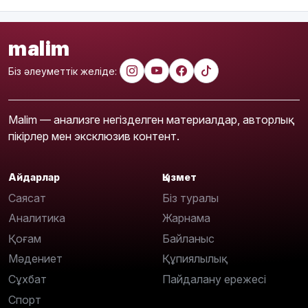
malim
Біз әлеуметтік желіде:
Malim — анализге негізделген материалдар, авторлық
пікірлер мен эксклюзив контент.
Айдарлар
Қызмет
Саясат
Біз туралы
Аналитика
Жарнама
Қоғам
Байланыс
Мәдениет
Құпиялылық
Сұхбат
Пайдалану ережесі
Спорт