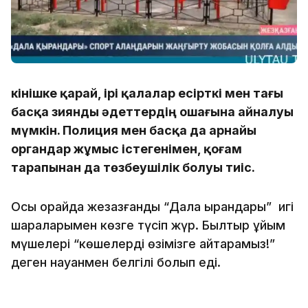
Өкінішке қарай, ірі қалалар есірткі мен тағы
басқа зиянды әдеттердің ошағына айналуы
мүмкін. Полиция мен басқа да арнайы
органдар жұмыс істегенімен, қоғам
тарапынан да төзбеушілік болуы тиіс.
Осы орайда жезқазғандық “Дала қырандары” игі
шараларымен көзге түсіп жүр. Былтыр ұйым
мүшелері “көшелерді өзімізге қайтарамыз!”
деген науқанмен белгілі болып еді.