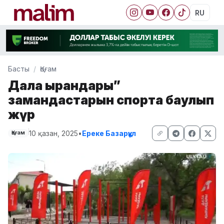
RU
Басты
Қоғам
Дала қырандары”
замандастарын спортқа баулып
жүр
10 қазан, 2025
•
Ереке Базарқұл
Қоғам