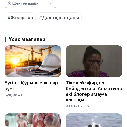
😡 Шектен шыққан
0
#Жезқазган
#Дала қырандары
Ұқсас мақалалар
Бүгін – Құрылысшылар
Тікелей эфирдегі
күні
бейәдеп сөз: Алматыда
екі блогер қамауға
Бүгін, 08:41
алынды
8 тамыз, 2026