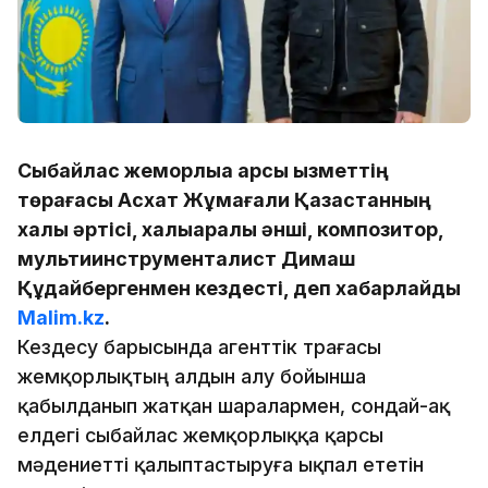
Сыбайлас жемқорлыққа қарсы қызметтің
төрағасы Асхат Жұмағали Қазақстанның
халық әртісі, халықаралық әнші, композитор,
мультиинструменталист Димаш
Құдайбергенмен кездесті, деп хабарлайды
Malim.kz
.
Кездесу барысында агенттік төрағасы
жемқорлықтың алдын алу бойынша
қабылданып жатқан шаралармен, сондай-ақ
елдегі сыбайлас жемқорлыққа қарсы
мәдениетті қалыптастыруға ықпал ететін