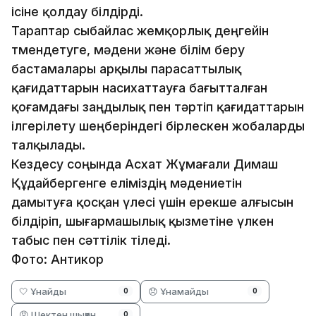
ісіне қолдау білдірді.
Тараптар сыбайлас жемқорлық деңгейін
төмендетуге, мәдени және білім беру
бастамалары арқылы парасаттылық
қағидаттарын насихаттауға бағытталған
қоғамдағы заңдылық пен тәртіп қағидаттарын
ілгерілету шеңберіндегі бірлескен жобаларды
талқылады.
Кездесу соңында Асхат Жұмағали Димаш
Құдайбергенге еліміздің мәдениетін
дамытуға қосқан үлесі үшін ерекше алғысын
білдіріп, шығармашылық қызметіне үлкен
табыс пен сәттілік тіледі.
Фото: Антикор
🤍 Ұнайды
😞 Ұнамайды
0
0
😡 Шектен шыққан
0