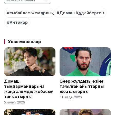
#сыбайлас жемқорлық
#Димаш Құдайберген
#Антикор
Ұқсас мақалалар
Димаш
Өнер жұлдызы өзіне
тыңдармандарына
тағылған айыптарды
жаңа әлемдік жобасын
жоққа шығарды
таныстырды
31 шілде, 2026
5 тамыз, 2026