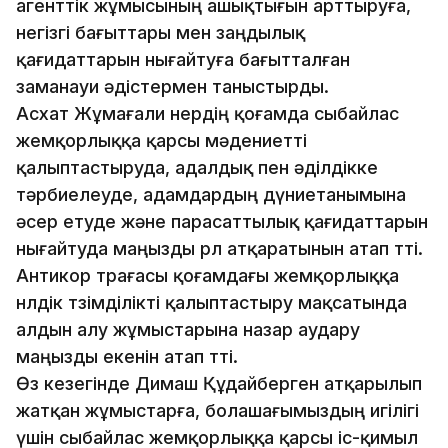
агенттік жұмысының ашықтығын арттыруға,
негізгі бағыттары мен заңдылық
қағидаттарын нығайтуға бағытталған
заманауи әдістермен таныстырды.
Асхат Жұмағали өнердің қоғамда сыбайлас
жемқорлыққа қарсы мәдениетті
қалыптастыруда, адалдық пен әділдікке
тәрбиелеуде, адамдардың дүниетанымына
әсер етуде және парасаттылық қағидаттарын
нығайтуда маңызды рөл атқаратынын атап өтті.
Антикор төрағасы қоғамдағы жемқорлыққа
нөлдік төзімділікті қалыптастыру мақсатында
алдын алу жұмыстарына назар аудару
маңызды екенін атап өтті.
Өз кезегінде Димаш Құдайберген атқарылып
жатқан жұмыстарға, болашағымыздың игілігі
үшін сыбайлас жемқорлыққа қарсы іс-қимыл