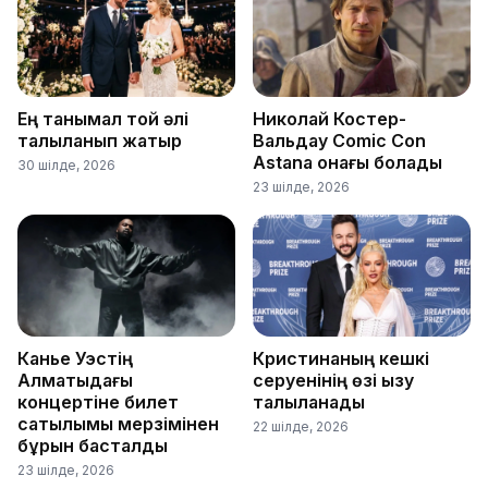
Ең танымал той әлі
Николай Костер-
талқыланып жатыр
Вальдау Comic Con
Astana қонағы болады
30 шілде, 2026
23 шілде, 2026
Канье Уэстің
Кристинаның кешкі
Алматыдағы
серуенінің өзі қызу
концертіне билет
талқыланады
сатылымы мерзімінен
22 шілде, 2026
бұрын басталды
23 шілде, 2026