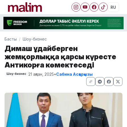
RU
Басты
Шоу-бизнес
Димаш Құдайберген
жемқорлыққа қарсы күресте
Антикорға көмектеседі
21 ақпан, 2025
•
Сабина Асқарқызы
Шоу-бизнес