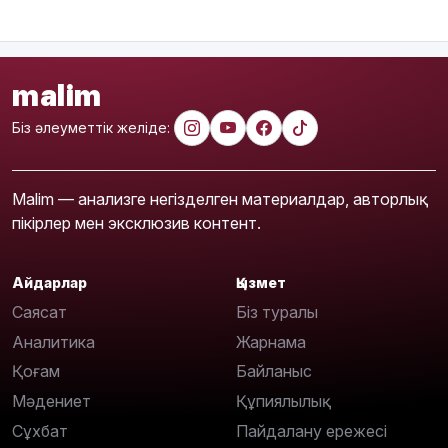
malim
Біз әлеуметтік желіде:
Malim — анализге негізделген материалдар, авторлық
пікірлер мен эксклюзив контент.
Айдарлар
Қызмет
Саясат
Біз туралы
Аналитика
Жарнама
Қоғам
Байланыс
Мәдениет
Құпиялылық
Сұхбат
Пайдалану ережесі