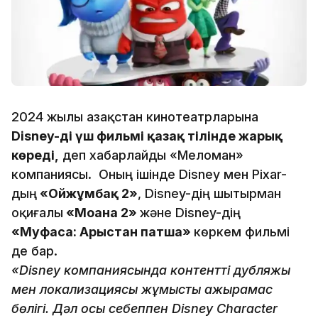
2024 жылы Қазақстан кинотеатрларына
Disney-дің үш фильмі қазақ тілінде жарық
көреді,
деп хабарлайды «Меломан»
компаниясы. Оның ішінде Disney мен Pixar-
дың
«Ойжұмбақ 2»
, Disney-дің шытырман
оқиғалы
«Моана 2»
және Disney-дің
«Муфаса: Арыстан патша»
көркем фильмі
де бар.
«Disney компаниясында контенттің дубляжы
мен локализациясы жұмыстың ажырамас
бөлігі. Дәл осы себеппен Disney Character