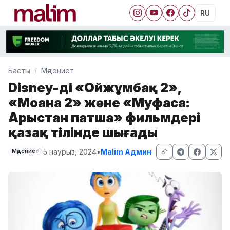
RU
Басты
Мәдениет
Disney-дің «Ойжұмбақ 2»,
«Моана 2» және «Муфаса:
Арыстан патша» фильмдері
қазақ тілінде шығады
5 наурыз, 2024
•
Malim Админ
Мәдениет