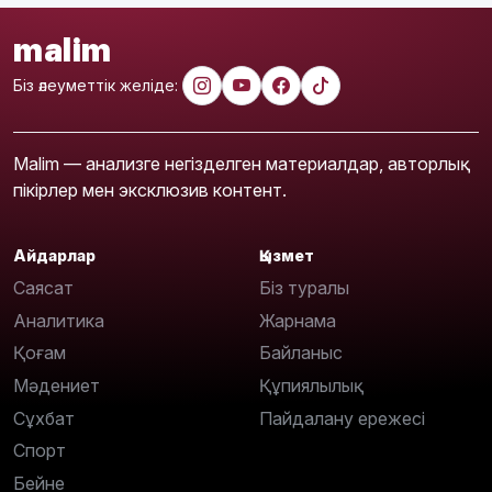
malim
Біз әлеуметтік желіде:
Malim — анализге негізделген материалдар, авторлық
пікірлер мен эксклюзив контент.
Айдарлар
Қызмет
Саясат
Біз туралы
Аналитика
Жарнама
Қоғам
Байланыс
Мәдениет
Құпиялылық
Сұхбат
Пайдалану ережесі
Спорт
Бейне