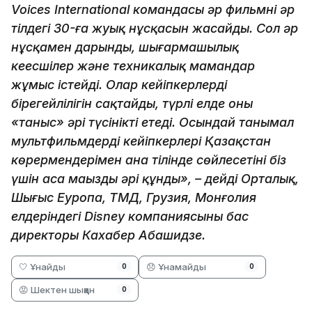
Voices International командасы әр фильмнің әр
тілдегі 30-ға жуық нұсқасын жасайды. Сол әр
нұсқамен дарынды, шығармашылық
кеңесшілер және техникалық мамандар
жұмыс істейді. Олар кейіпкерлердің
бірегейлілігін сақтайды, түрлі елде оны
«таныс» әрі түсінікті етеді. Осындай танымал
мультфильмдердің кейіпкерлері Қазақстан
көрермендерімен ана тілінде сөйлесетіні біз
үшін аса маңызды әрі құнды», – дейді Орталық,
Шығыс Еуропа, ТМД, Грузия, Монғолия
елдеріндегі Disney компаниясының бас
директоры Кахабер Абашидзе.
🤍 Ұнайды
😞 Ұнамайды
0
0
😡 Шектен шыққан
0