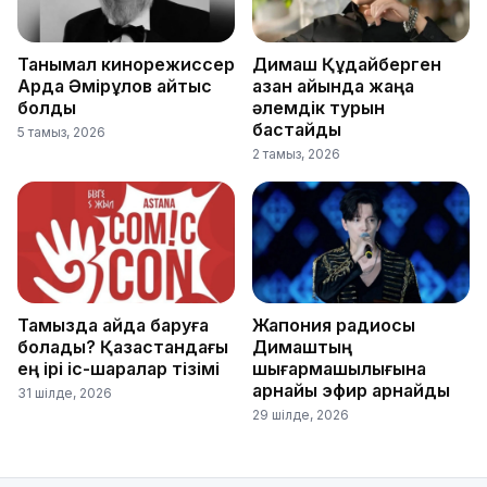
Танымал кинорежиссер
Димаш Құдайберген
Ардақ Әмірқұлов қайтыс
қазан айында жаңа
болды
әлемдік турын
бастайды
5 тамыз, 2026
2 тамыз, 2026
Тамызда қайда баруға
Жапония радиосы
болады? Қазақстандағы
Димаштың
ең ірі іс-шаралар тізімі
шығармашылығына
арнайы эфир арнайды
31 шілде, 2026
29 шілде, 2026