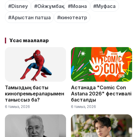
#Disney
#Ойжұмбақ
#Моана
#Муфаса
#Арыстан патша
#кинотеатр
Ұқсас мақалалар
Тамыздың басты
Астанада "Comic Con
кинопремьераларымен
Astana 2026" фестивалі
таныссыз ба?
басталды
6 тамыз, 2026
6 тамыз, 2026