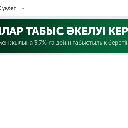
Сұқбат