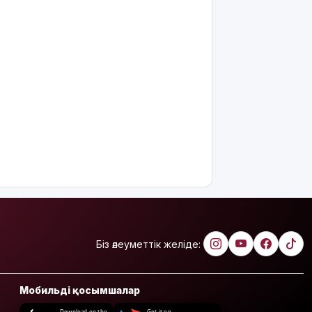
Біз әлеуметтік желіде:
Мобильді қосымшалар
Download on the
Get it on