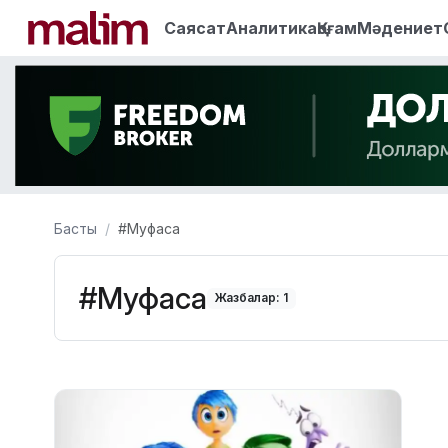
Саясат
Аналитика
Қоғам
Мәдениет
Басты
#Муфаса
#Муфаса
Жазбалар: 1