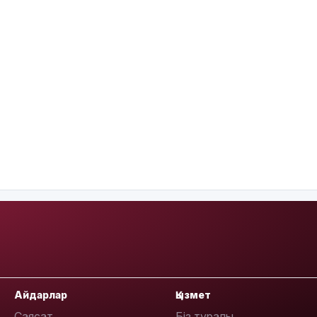
Айдарлар
Қызмет
Саясат
Біз туралы