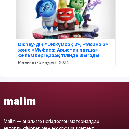
Disney-дің «Ойжұмбақ 2», «Моана 2»
және «Муфаса: Арыстан патша»
фильмдері қазақ тілінде шығады
Мәдениет
•
5 наурыз, 2024
malim
Malim — анализге негізделген материалдар,
авторлық пікірлер мен эксклюзив контент.