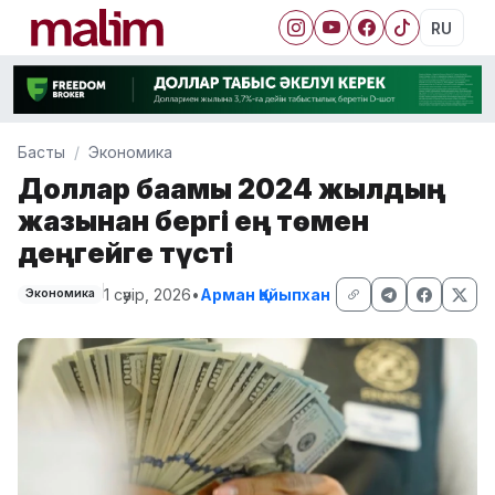
RU
Басты
Экономика
Доллар бағамы 2024 жылдың
жазынан бергі ең төмен
деңгейге түсті
1 сәуір, 2026
•
Арман Қайыпхан
Экономика