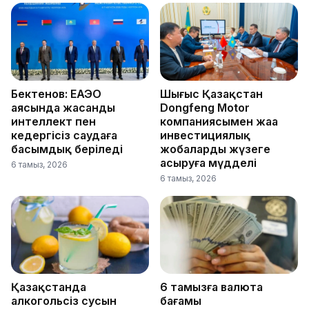
Бектенов: ЕАЭО
Шығыс Қазақстан
аясында жасанды
Dongfeng Motor
интеллект пен
компаниясымен жаңа
кедергісіз саудаға
инвестициялық
басымдық беріледі
жобаларды жүзеге
асыруға мүдделі
6 тамыз, 2026
6 тамыз, 2026
Қазақстанда
6 тамызға валюта
алкогольсіз сусын
бағамы