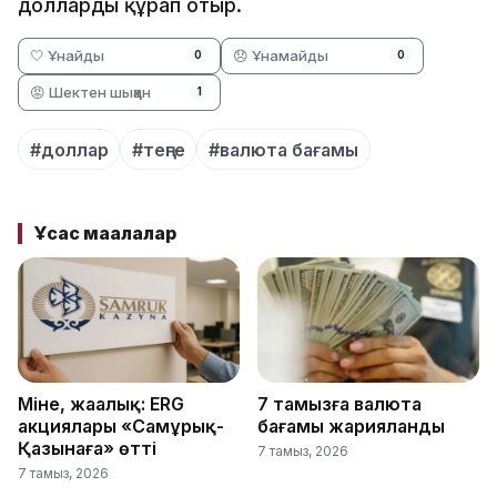
долларды құрап отыр.
🤍 Ұнайды
😞 Ұнамайды
0
0
😡 Шектен шыққан
1
#доллар
#теңге
#валюта бағамы
Ұқсас мақалалар
Міне, жаңалық: ERG
7 тамызға валюта
акциялары «Самұрық-
бағамы жарияланды
Қазынаға» өтті
7 тамыз, 2026
7 тамыз, 2026