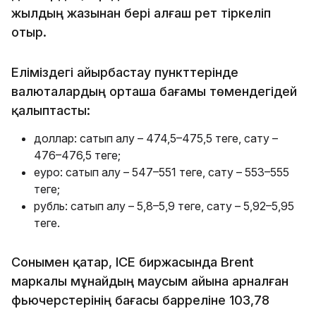
жылдың жазынан бері алғаш рет тіркеліп
отыр.
Еліміздегі айырбастау пункттерінде
валюталардың орташа бағамы төмендегідей
қалыптасты:
доллар: сатып алу – 474,5–475,5 теңге, сату –
476–476,5 теңге;
еуро: сатып алу – 547–551 теңге, сату – 553–555
теңге;
рубль: сатып алу – 5,8–5,9 теңге, сату – 5,92–5,95
теңге.
Сонымен қатар, ICE биржасында Brent
маркалы мұнайдың маусым айына арналған
фьючерстерінің бағасы барреліне 103,78