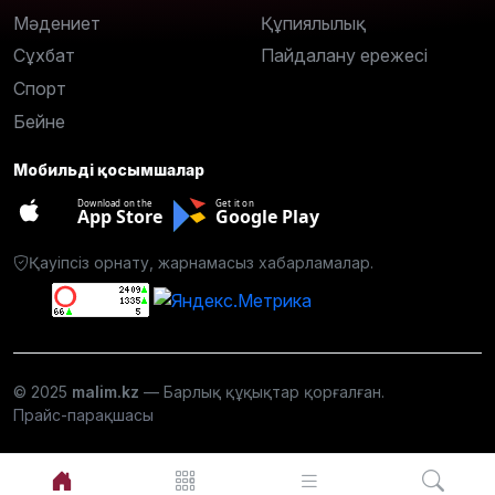
Мәдениет
Құпиялылық
Сұхбат
Пайдалану ережесі
Спорт
Бейне
Мобильді қосымшалар
Download on the
Get it on
App Store
Google Play
Қауіпсіз орнату, жарнамасыз хабарламалар.
© 2025
malim.kz
— Барлық құқықтар қорғалған.
Прайс-парақшасы