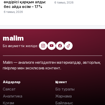
өндірісі қарқын алды:
6 тамыз, 2026
бес айда өсім – 17%
6 тамыз, 2026
malim
Біз әлеуметтік желіде:
Malim — анализге негізделген материалдар, авторлық
пікірлер мен эксклюзив контент.
Айдарлар
Қызмет
Саясат
Біз туралы
Аналитика
Жарнама
Қоғам
Байланыс