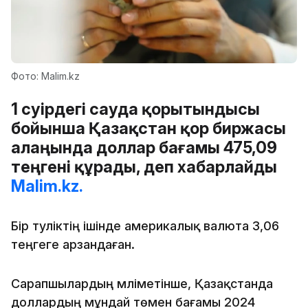
Фото: Malim.kz
1 сәуірдегі сауда қорытындысы
бойынша Қазақстан қор биржасы
алаңында доллар бағамы 475,09
теңгені құрады, деп хабарлайды
Malim.kz.
Бір тәуліктің ішінде америкалық валюта 3,06
теңгеге арзандаған.
Сарапшылардың мәліметінше, Қазақстанда
доллардың мұндай төмен бағамы 2024