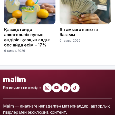
Қазақстанда
6 тамызға валюта
алкогольсіз сусын
бағамы
өндірісі қарқын алды:
6 тамыз, 2026
бес айда өсім – 17%
6 тамыз, 2026
malim
Біз әлеуметтік желіде:
Malim — анализге негізделген материалдар, авторлық
пікірлер мен эксклюзив контент.