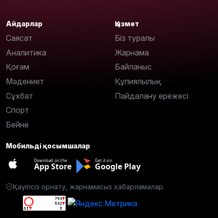
Айдарлар
Қызмет
Саясат
Біз туралы
Аналитика
Жарнама
Қоғам
Байланыс
Мәдениет
Құпиялылық
Сұхбат
Пайдалану ережесі
Спорт
Бейне
Мобильді қосымшалар
Download on the
Get it on
App Store
Google Play
Қауіпсіз орнату, жарнамасыз хабарламалар.