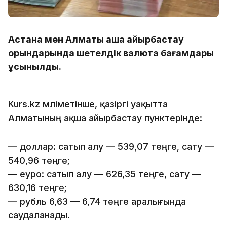
Астана мен Алматы ақша айырбастау
орындарында шетелдік валюта бағамдары
ұсынылды.
Kurs.kz мәліметінше, қазіргі уақытта
Алматының ақша айырбастау пунктерінде:
— доллар: сатып алу — 539,07 теңге, сату —
540,96 теңге;
— еуро: сатып алу — 626,35 теңге, сату —
630,16 теңге;
— рубль 6,63 — 6,74 теңге аралығында
саудаланады.