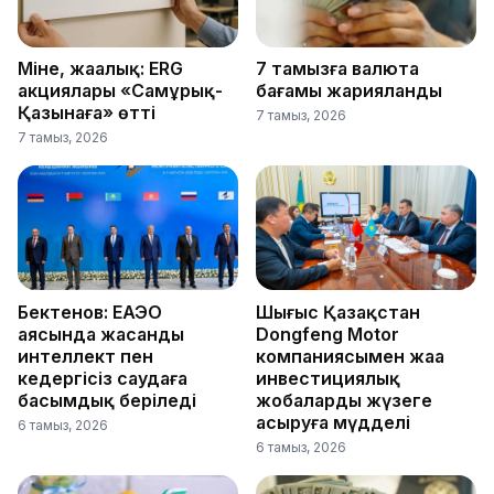
Міне, жаңалық: ERG
7 тамызға валюта
акциялары «Самұрық-
бағамы жарияланды
Қазынаға» өтті
7 тамыз, 2026
7 тамыз, 2026
Бектенов: ЕАЭО
Шығыс Қазақстан
аясында жасанды
Dongfeng Motor
интеллект пен
компаниясымен жаңа
кедергісіз саудаға
инвестициялық
басымдық беріледі
жобаларды жүзеге
асыруға мүдделі
6 тамыз, 2026
6 тамыз, 2026