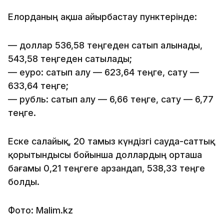
Елорданың ақша айырбастау пунктерінде:
— доллар 536,58 теңгеден сатып алынады,
543,58 теңгеден сатылады;
— еуро: сатып алу — 623,64 теңге, сату —
633,64 теңге;
— рубль: сатып алу — 6,66 теңге, сату — 6,77
теңге.
Еске салайық, 20 тамыз күндізгі сауда-саттық
қорытындысы бойынша доллардың орташа
бағамы 0,21 теңгеге арзандап, 538,33 теңге
болды.
Фото: Malim.kz