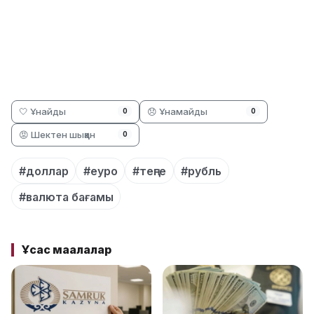
🤍 Ұнайды
😞 Ұнамайды
0
0
😡 Шектен шыққан
0
#доллар
#еуро
#теңге
#рубль
#валюта бағамы
Ұқсас мақалалар