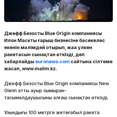
Джефф Безостың Blue Origin компаниясы
Илон Масктың ғарыш бизнесіне бәсекелес
екенін мәлімдей отырып, жаңа үлкен
ракетасын сынақтан өткізді, деп
хабарлайды
euronews.com
сайтына сілтеме
жасап, www.malim.kz.
Джефф Безостың Blue Origin компаниясы New
Glenn атты ауыр зымыран-
тасымалдаушысының алғаш сынақтан өткізді.
Ұзындығы 100 метрге жетеғабыл ракета