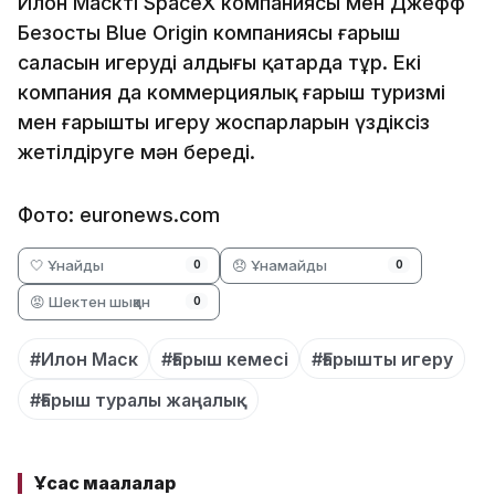
Илон Масктің SpaceX компаниясы мен Джефф
Безостың Blue Origin компаниясы ғарыш
саласын игерудің алдыңғы қатарда тұр. Екі
компания да коммерциялық ғарыш туризмі
мен ғарышты игеру жоспарларын үздіксіз
жетілдіруге мән береді.
Фото: euronews.com
🤍 Ұнайды
😞 Ұнамайды
0
0
😡 Шектен шыққан
0
#Илон Маск
#Ғарыш кемесі
#Ғарышты игеру
#Ғарыш туралы жаңалық
Ұқсас мақалалар