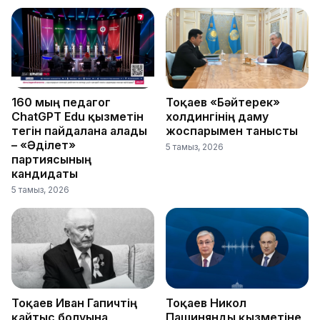
160 мың педагог
Тоқаев «Бәйтерек»
ChatGPT Edu қызметін
холдингінің даму
тегін пайдалана алады
жоспарымен танысты
– «Әділет»
5 тамыз, 2026
партиясының
кандидаты
5 тамыз, 2026
Тоқаев Иван Гапичтің
Тоқаев Никол
қайтыс болуына
Пашинянды қызметіне