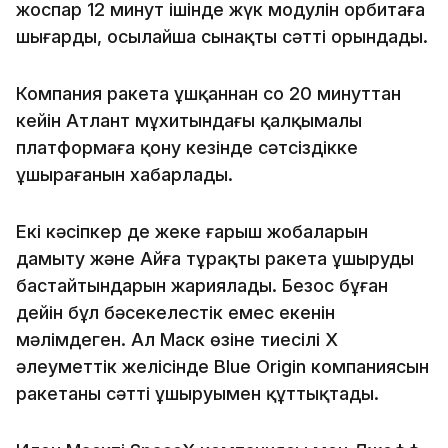
жоспар 12 минут ішінде жүк модулін орбитаға
шығарды, осылайша сынақты сәтті орындады.
Компания ракета ұшқаннан соң 20 минуттан
кейін Атлант мұхитындағы қалқымалы
платформаға қону кезінде сәтсіздікке
ұшырағанын хабарлады.
Екі кәсіпкер де жеке ғарыш жобаларын
дамыту және Айға тұрақты ракета ұшыруды
бастайтындарын жариялады. Безос бұған
дейін бұл бәсекелестік емес екенін
мәлімдеген. Ал Маск өзіне тиесілі X
әлеуметтік желісінде Blue Origin компаниясын
ракетаны сәтті ұшыруымен құттықтады.