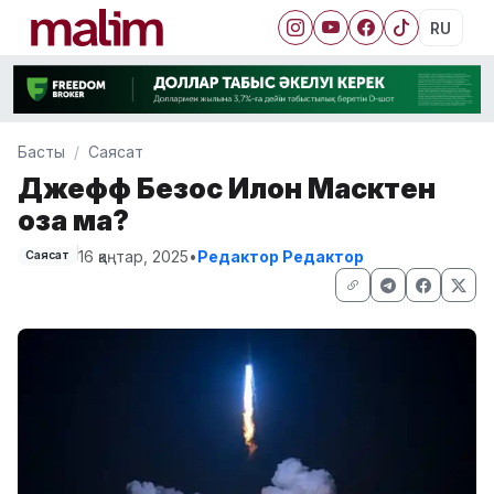
RU
Басты
Саясат
Джефф Безос Илон Масктен
оза ма?
16 қаңтар, 2025
•
Редактор Редактор
Саясат