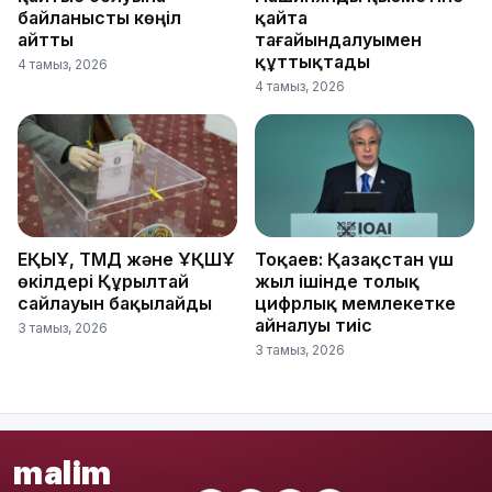
байланысты көңіл
қайта
айтты
тағайындалуымен
құттықтады
4 тамыз, 2026
4 тамыз, 2026
ЕҚЫҰ, ТМД және ҰҚШҰ
Тоқаев: Қазақстан үш
өкілдері Құрылтай
жыл ішінде толық
сайлауын бақылайды
цифрлық мемлекетке
айналуы тиіс
3 тамыз, 2026
3 тамыз, 2026
malim