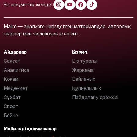
Біз әлеуметтік желіде:
Malim — анализге негізделген материалдар, авторлық
пікірлер мен эксклюзив контент.
Айдарлар
Қызмет
Саясат
Біз туралы
Аналитика
Жарнама
Қоғам
Байланыс
Мәдениет
Құпиялылық
Сұхбат
Пайдалану ережесі
Спорт
Бейне
Мобильді қосымшалар