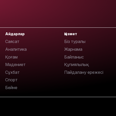
Айдарлар
Қызмет
Саясат
Біз туралы
14:36
Аналитика
Жарнама
Қоғам
Байланыс
Мәдениет
Құпиялылық
Сұхбат
Пайдалану ережесі
Спорт
Бейне
13:59