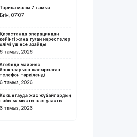
Вэнске
Тарихқа мәлім 7 тамыз
басымдық
Бүгін, 07:07
бере
бастады
Қазақстанда операциядан
Онлайн-
кейінгі жаңа туған нәрестелер
казиноны
өлімі үш есе азайды
жарнамалаған
6 тамыз, 2026
Қайсар
Хамза 7
Ақтөбеде майонез
жылға
банкаларына жасырылған
сотталуы
телефон тәркіленді
мүмкін
6 тамыз, 2026
Қызылорда
Көкшетауда жас жұбайлардың
облысында
тойы қылмыстық іске ұласты
жылына 6
6 тамыз, 2026
мың тонна
өнім
өндіретін
құс
фабрикасы