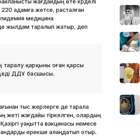
байланысты жағдайдың өте күрделі
ны 220 адамға жетсе, расталған
Эпидемия медицина
н де жылдам таралып жатыр, деп
19:36
ң таралу қарқыны оған қарсы
 деді ДДҰ басшысы.
мағынан тыс жерлерге де тарала
ң жеті жағдайы тіркелген, олардың
19:10
Қазіргі уақытта вакцинасы немесе
мандарды ерекше алаңдатып отыр.