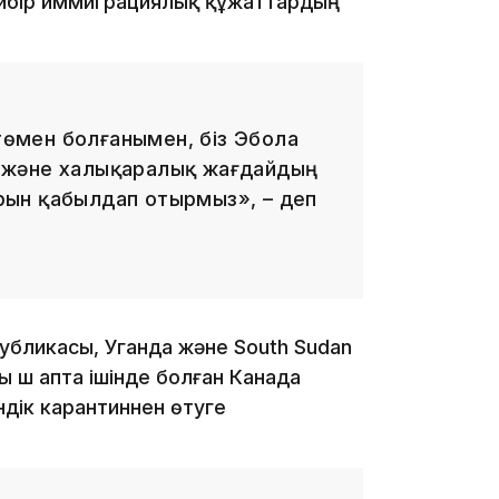
йбір иммиграциялық құжаттардың
17:33
 төмен болғанымен, біз Эбола
 және халықаралық жағдайдың
ын қабылдап отырмыз», – деп
17:17
убликасы, Уганда және South Sudan
 үш апта ішінде болған Канада
ндік карантиннен өтуге
16:37