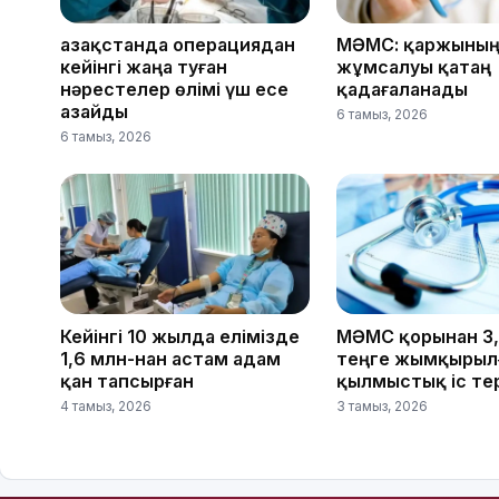
Қазақстанда операциядан
МӘМС: қаржының 
кейінгі жаңа туған
жұмсалуы қатаң
нәрестелер өлімі үш есе
қадағаланады
азайды
6 тамыз, 2026
6 тамыз, 2026
Кейінгі 10 жылда елімізде
МӘМС қорынан 3
1,6 млн-нан астам адам
теңге жымқырылғ
қан тапсырған
қылмыстық іс те
4 тамыз, 2026
3 тамыз, 2026