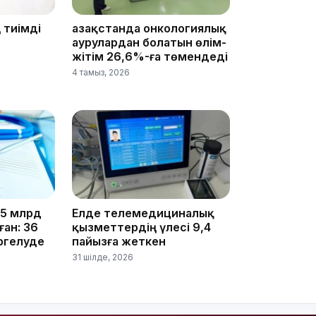
тиімді
Қазақстанда онкологиялық
аурулардан болатын өлім-
жітім 26,6%-ға төмендеді
4 тамыз, 2026
15:24
,5 млрд
Елде телемедициналық
ан: 36
қызметтердің үлесі 9,4
ргелуде
пайызға жеткен
31 шілде, 2026
14:47