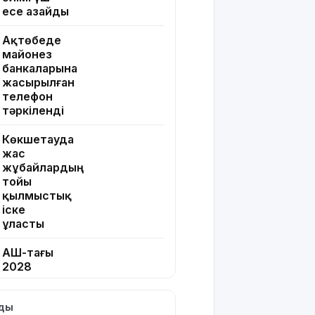
есе азайды
Ақтөбеде
майонез
банкаларына
жасырылған
телефон
тәркіленді
Көкшетауда
жас
жұбайлардың
тойы
қылмыстық
іске
ұласты
АҚШ-тағы
2028
жылғы
сайлау:
лды
Трамп