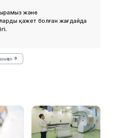
тырамыз және
ларды қажет болған жағдайда
гі.
16:01
шыққан
0
15:59
15:25