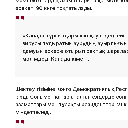
мемлекеттердің азаматтарына қатысты ке
әрекеті 90 күнге тоқтатылады.
«Канада тұрғындары үшін қауіп деңгейі
вирусы тудыратын аурудың ауырлығын
дамуын ескере отырып сақтық шаралар
мәлімдеді Канада үкіметі.
Шектеу тізіміне Конго Демократиялық Респ
кірді. Сонымен қатар аталған елдерде соңғы
азаматтары мен тұрақты резиденттері 21 кү
міндеттеледі.