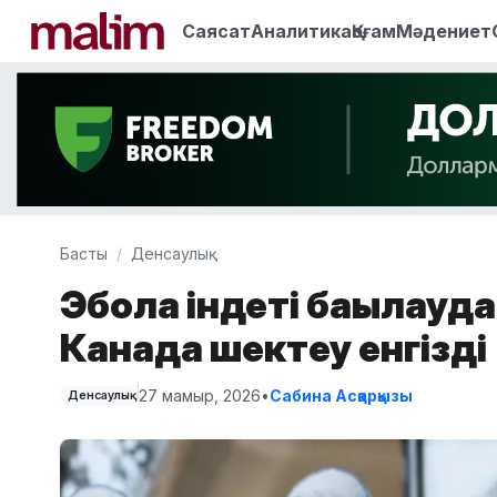
Саясат
Аналитика
Қоғам
Мәдениет
Басты
Денсаулық
Эбола індеті бақылауд
Канада шектеу енгізді
27 мамыр, 2026
•
Сабина Асқарқызы
Денсаулық