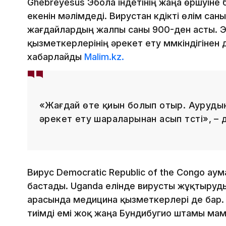
Ghebreyesus Эбола індетінің жаңа өршуіне 
екенін мәлімдеді. Вирустан күдікті өлім са
жағдайлардың жалпы саны 900-ден асты. 
қызметкерлерінің әрекет ету мүмкіндігіне
хабарлайды
Malim.kz.
«Жағдай өте қиын болып отыр. Ауруды
әрекет ету шараларынан асып түсті», –
Вирус Democratic Republic of the Congo ау
бастады. Uganda елінде вирусты жұқтыруды
арасында медицина қызметкерлері де бар. 
тиімді емі жоқ жаңа Бундибугио штамы ма