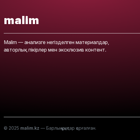
malim
Malim — анализге негізделген материалдар,
авторлық пікірлер мен эксклюзив контент.
© 2025
malim.kz
— Барлық құқықтар қорғалған.