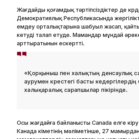
Жағдайды қоғамдық тәртіпсіздіктер де күрд
Демократиялық Республикасында жергілікт
емдеу орталықтарына шабуыл жасап, қайт
кетуді талап етуде. Мамандар мұндай әрек
арттыратынын ескертті.
«Қорқыныш пен халықтың денсаулық сақт
аурумен күрестегі басты кедергілердің 
халықаралық сарапшылар пікірінде.
Осы жағдайға байланысты Canada елге кіру 
Канада үкіметінің мәліметінше, 27 мамырда