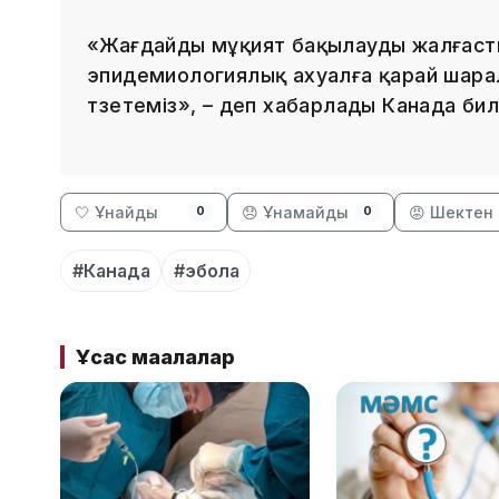
«Жағдайды мұқият бақылауды жалғас
эпидемиологиялық ахуалға қарай шара
түзетеміз», – деп хабарлады Канада билі
🤍 Ұнайды
😞 Ұнамайды
😡 Шектен 
0
0
#Канада
#эбола
Ұқсас мақалалар