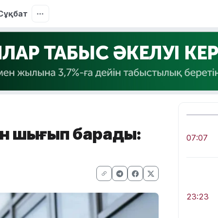
Сұқбат
ан шығып барады:
07:07
23:23