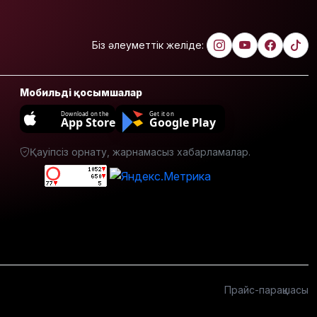
жобаларды
жүзеге
асыруға
мүдделі
Біз әлеуметтік желіде:
Мемлекеттік
білім
Мобильді қосымшалар
гранттарының
басым
Download on the
Get it on
App Store
Google Play
бөлігі қай
мамандықтарға
Қауіпсіз орнату, жарнамасыз хабарламалар.
бөлінді?
Қуандық
Бишімбаевтың
анасы
бұрынғы
келінінен
25 млн
теңге
өндіріп
Прайс-парақшасы
алмақ