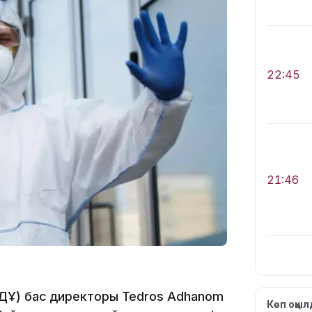
22:45
21:46
ДДҰ) бас директоры Tedros Adhanom
Көп оқы
19:46