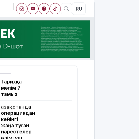
RU
Тарихқа
мәлім 7
тамыз
Қазақстанда
операциядан
кейінгі
жаңа туған
нәрестелер
өлімі үш