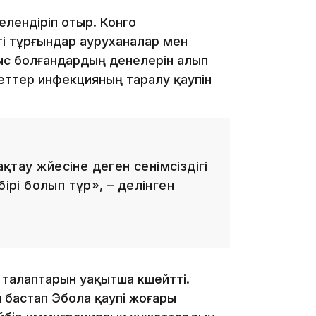
елендіріп отыр. Конго
і тұрғындар ауруханалар мен
ыс болғандардың денелерін алып
19:09
еттер инфекцияның таралу қаупін
ау жүйесіне деген сенімсіздігі
бірі болып тұр», – делінген
18:50
талаптарын уақытша күшейтті.
н бастап Эбола қаупі жоғары