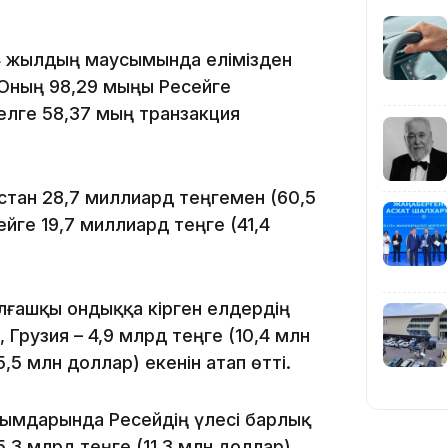
19:39
024 жылдың маусымында елімізден
 Оның 98,29 мыңы Ресейге
 елге 58,37 мың транзакция
18:45
стан 28,7 миллиард теңгемен (60,5
йге 19,7 миллиард теңге (41,4
ғашқы ондыққа кірген елдердің
 Грузия – 4,9 млрд теңге (10,4 млн
17:34
,5 млн доллар) екенін атап өтті.
рымдарында Ресейдің үлесі барлық
3 млрд теңге (11,3 млн доллар).