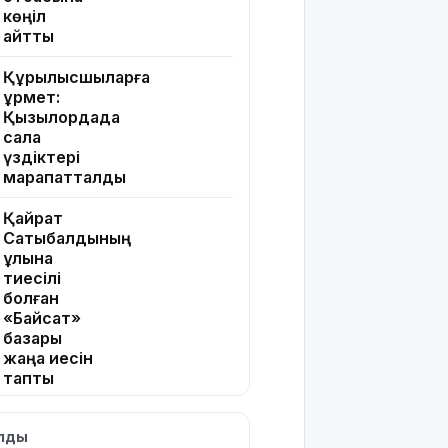
көңіл
айтты
Құрылысшыларға
құрмет:
Қызылордада
сала
үздіктері
марапатталды
Қайрат
Сатыбалдының
ұлына
тиесілі
болған
«Байсат»
базары
жаңа иесін
тапты
Қарағандада
ылды
Z белгісі