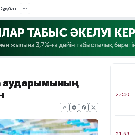
Сұқбат
ша аударымының
н
23:40
21:59