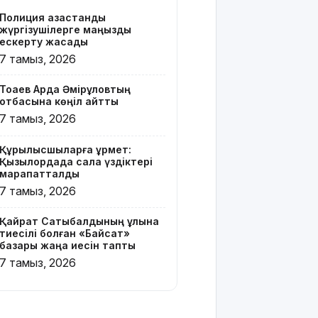
бар жейде
Полиция қазақстандық
киген
жүргізушілерге маңызды
жолаушы
ескерту жасады
қызу талқыға
7 тамыз, 2026
түсті
Тоқаев Ардақ Әмірқұловтың
Президент
отбасына көңіл айтты
Солтүстік
7 тамыз, 2026
Қазақстан
облысының
Құрылысшыларға құрмет:
90
Қызылордада сала үздіктері
жылдығымен
марапатталды
құттықтады
7 тамыз, 2026
Телефон
Қайрат Сатыбалдының ұлына
алаяқтығының
тиесілі болған «Байсат»
жаңа түрі
базары жаңа иесін тапты
туралы
7 тамыз, 2026
ескерту
жасалды
Қазақстандағы