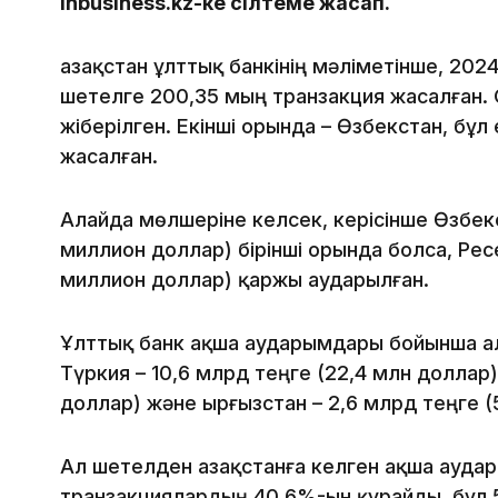
inbusiness.kz-ке сілтеме жасап.
Қазақстан ұлттық банкінің мәліметінше, 2
шетелге 200,35 мың транзакция жасалған.
жіберілген. Екінші орында – Өзбекстан, бұл
жасалған.
Алайда мөлшеріне келсек, керісінше Өзбек
миллион доллар) бірінші орында болса, Ресе
миллион доллар) қаржы аударылған.
Ұлттық банк ақша аударымдары бойынша ал
Түркия – 10,6 млрд теңге (22,4 млн доллар),
доллар) және Қырғызстан – 2,6 млрд теңге (5
Ал шетелден Қазақстанға келген ақша ауда
транзакциялардың 40,6%-ын құрайды, бұл 5,