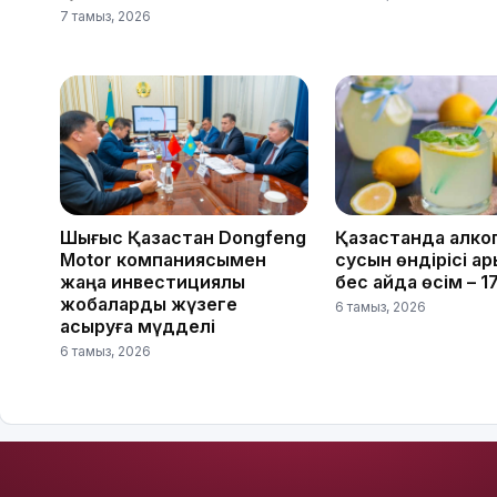
7 тамыз, 2026
Шығыс Қазақстан Dongfeng
Қазақстанда алко
Motor компаниясымен
сусын өндірісі қар
жаңа инвестициялық
бес айда өсім – 
жобаларды жүзеге
6 тамыз, 2026
асыруға мүдделі
6 тамыз, 2026