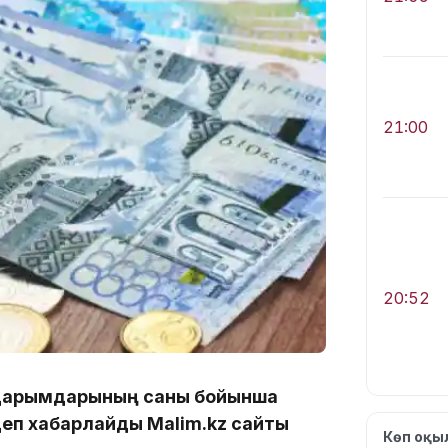
21:00
20:52
аударымдарының саны бойынша
 деп хабарлайды Malim.kz сайты
Көп оқ