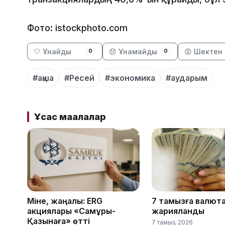
Фото: istockphoto.com
🤍 Ұнайды
😞 Ұнамайды
😡 Шектен 
0
0
#ақша
#Ресей
#экономика
#аударым
Ұқсас мақалалар
Міне, жаңалық: ERG
7 тамызға валют
акциялары «Самұрық-
жарияланды
Қазынаға» өтті
7 тамыз, 2026