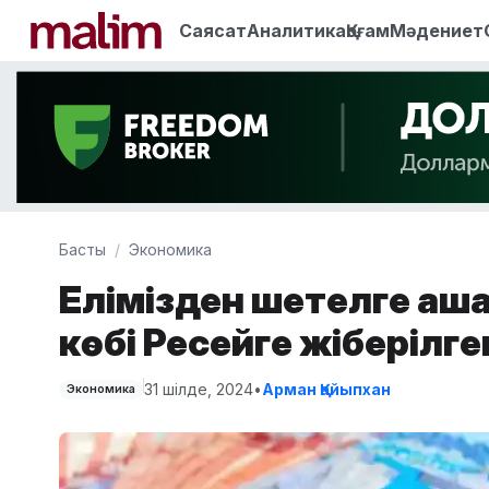
Саясат
Аналитика
Қоғам
Мәдениет
Басты
Экономика
Елімізден шетелге ақ
көбі Ресейге жіберілге
31 шілде, 2024
•
Арман Қайыпхан
Экономика