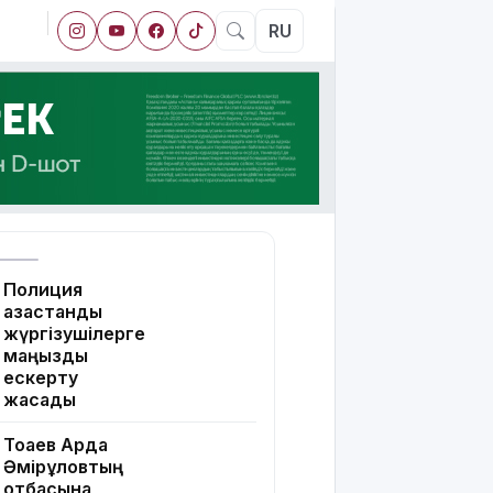
RU
Полиция
қазақстандық
жүргізушілерге
маңызды
ескерту
жасады
Тоқаев Ардақ
Әмірқұловтың
отбасына