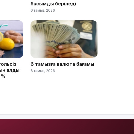
басымдық беріледі
6 тамыз, 2026
15:04
гольсіз
6 тамызға валюта бағамы
14:10
қын алды:
6 тамыз, 2026
17%
13:14