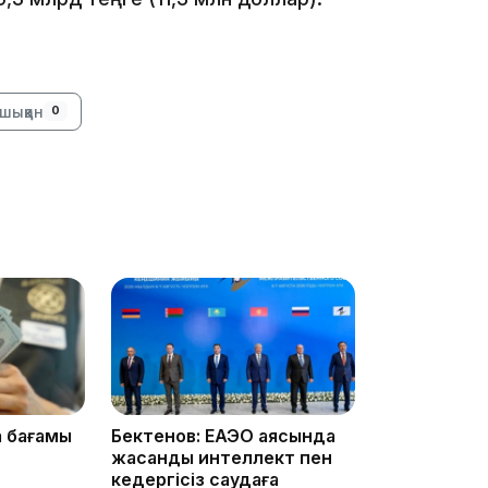
16:34
шыққан
0
16:33
16:01
а бағамы
Бектенов: ЕАЭО аясында
жасанды интеллект пен
15:33
кедергісіз саудаға