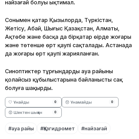
найзағай болуы ықтимал.
Сонымен қатар Қызылорда, Түркістан,
Жетісу, Абай, Шығыс Қазақстан, Алматы,
Ақтөбе және басқа да бірқатар өңірде жоғары
және төтенше өрт қаупі сақталады. Астанада
да жоғары өрт қаупі жарияланған.
Синоптиктер тұрғындарды ауа райының
қолайсыз құбылыстарына байланысты сақ
болуға шақырды.
🤍 Ұнайды
😞 Ұнамайды
0
0
😡 Шектен шыққан
0
#ауа райы
#Қазгидромет
#найзағай