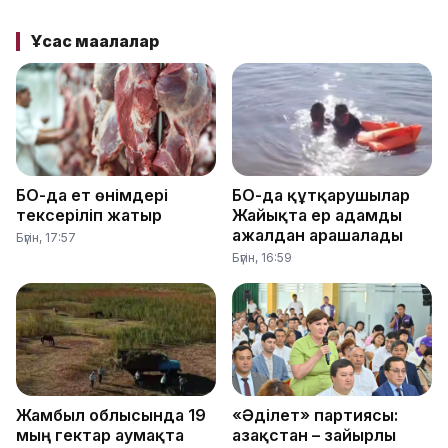
Ұқсас мақалалар
БҚО-да ет өнімдері
БҚО-да құтқарушылар
тексеріліп жатыр
Жайықта ер адамды
ажалдан арашалады
Бүгін, 17:57
Бүгін, 16:59
Жамбыл облысында 19
«Әділет» партиясы:
мың гектар аумақта
Қазақстан – зайырлы