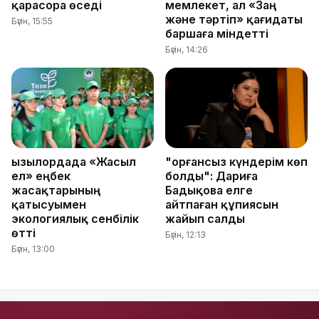
қарасора өседі
мемлекет, ал «Заң
және тәртіп» қағидаты
Бүгін, 15:55
баршаға міндетті
Бүгін, 14:26
Қызылордада «Жасыл
"Қорғансыз күндерім көп
ел» еңбек
болды": Дариға
жасақтарының
Бадықова елге
қатысуымен
айтпаған құпиясын
экологиялық сенбілік
жайып салды
өтті
Бүгін, 12:13
Бүгін, 13:00