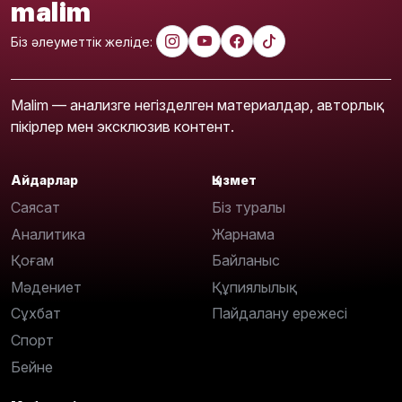
malim
Біз әлеуметтік желіде:
Malim — анализге негізделген материалдар, авторлық
пікірлер мен эксклюзив контент.
Айдарлар
Қызмет
Саясат
Біз туралы
Аналитика
Жарнама
Қоғам
Байланыс
Мәдениет
Құпиялылық
Сұхбат
Пайдалану ережесі
Спорт
Бейне