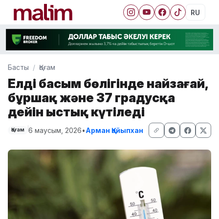
RU
Басты
Қоғам
Елдің басым бөлігінде найзағай,
бұршақ және 37 градусқа
дейін ыстық күтіледі
6 маусым, 2026
•
Арман Қайыпхан
Қоғам