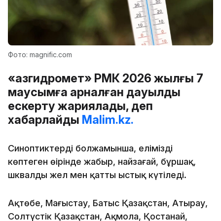
Фото: magnific.com
«Қазгидромет» РМК 2026 жылғы 7
маусымға арналған дауылды
ескерту жариялады, деп
хабарлайды
Malim.kz.
Синоптиктердің болжамынша, еліміздің
көптеген өңірінде жаңбыр, найзағай, бұршақ,
шквалды жел мен қатты ыстық күтіледі.
Ақтөбе, Маңғыстау, Батыс Қазақстан, Атырау,
Солтүстік Қазақстан, Ақмола, Қостанай,