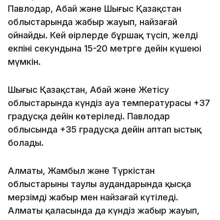
Павлодар, Абай және Шығыс Қазақстан
облыстарында жаңбыр жауып, найзағай
ойнайды. Кей өңірлерде бұршақ түсіп, желдің
екпіні секундына 15-20 метрге дейін күшеюі
мүмкін.
Шығыс Қазақстан, Абай және Жетісу
облыстарында күндіз ауа температурасы +37
градусқа дейін көтеріледі. Павлодар
облысында +35 градусқа дейін аптап ыстық
болады.
Алматы, Жамбыл және Түркістан
облыстарының таулы аудандарында қысқа
мерзімді жаңбыр мен найзағай күтіледі.
Алматы қаласында да күндіз жаңбыр жауып,