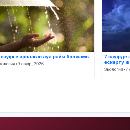
 сәуірге арналған ауа райы болжамы
7 сәуірде
ескерту 
кология
•
9 сәуір, 2026
Экология
•
7 