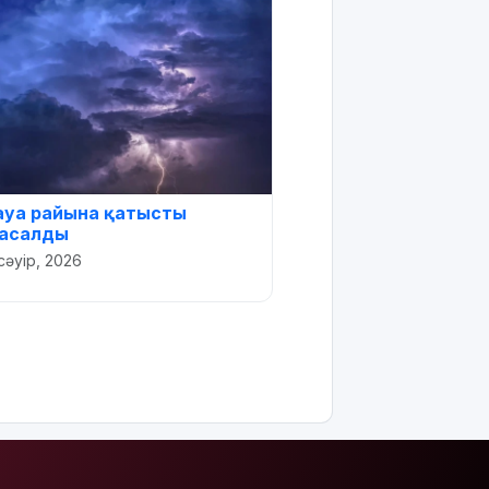
 ауа райына қатысты
жасалды
сәуір, 2026