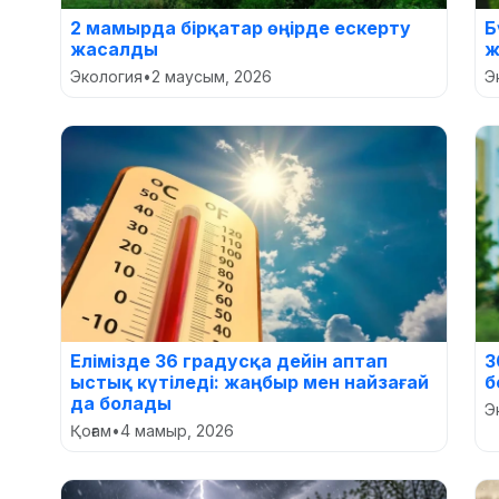
2 мамырда бірқатар өңірде ескерту
Б
жасалды
ж
Экология
•
2 маусым, 2026
Э
Елімізде 36 градусқа дейін аптап
3
ыстық күтіледі: жаңбыр мен найзағай
б
да болады
Э
Қоғам
•
4 мамыр, 2026