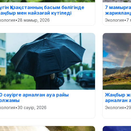
үгін Қазақстанның басым бөлігінде
7 мамырға
аңбыр мен найзағай күтіледі
жариялан
кология
•
28 мамыр, 2026
Экология
•
7 
0 сәуірге арналған ауа райы
Жаңбыр жә
олжамы
арналған 
кология
•
30 сәуір, 2026
Экология
•
29