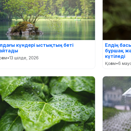
лдағы күндері ыстықтың беті
Елдің басы
айтады
бұршақ жә
күтіледі
оғам
•
13 шілде, 2026
Қоғам
•
6 мау