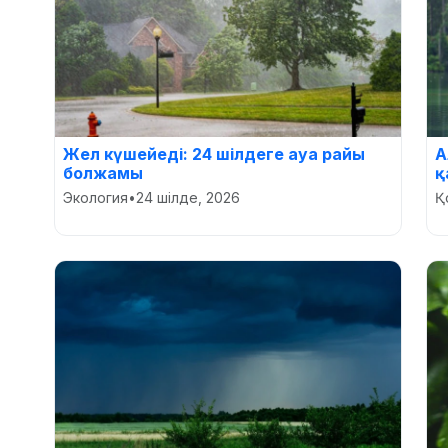
Жел күшейеді: 24 шілдеге ауа райы
А
болжамы
қ
Экология
•
24 шілде, 2026
Қ