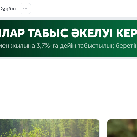
Сұқбат