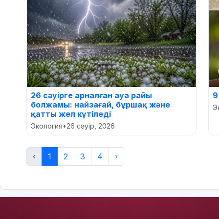
26 сәуірге арналған ауа райы
9
болжамы: найзағай, бұршақ және
Э
қатты жел күтіледі
Экология
•
26 сәуір, 2026
‹
1
2
3
4
›