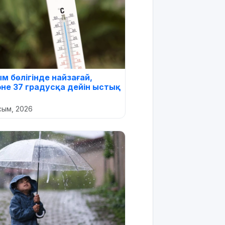
м бөлігінде найзағай,
не 37 градусқа дейін ыстық
сым, 2026