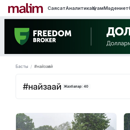
Саясат
Аналитика
Қоғам
Мәдениет
Басты
#найзағай
#найзағай
Жазбалар: 40