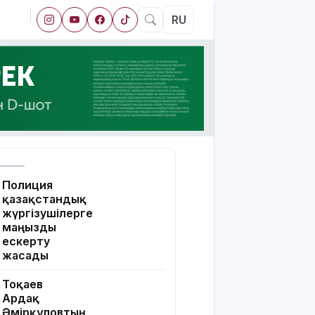
RU
Полиция
қазақстандық
жүргізушілерге
маңызды
ескерту
жасады
Тоқаев
Ардақ
Әмірқұловтың