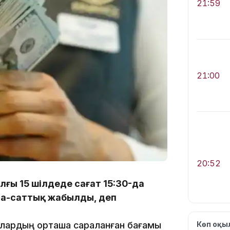
21:59
21:00
20:52
лғы 15 шілдеде сағат 15:30-да
да-саттық жабылды, деп
ллардың орташа сараланған бағамы
Көп оқ