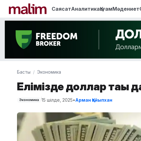
Саясат
Аналитика
Қоғам
Мәдениет
Басты
Экономика
Елімізде доллар тағы
15 шілде, 2025
•
Арман Қайыпхан
Экономика