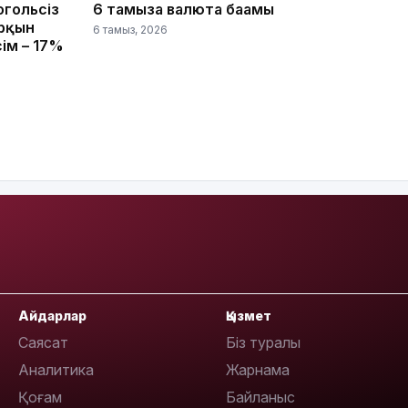
огольсіз
6 тамызға валюта бағамы
арқын
15:33
6 тамыз, 2026
сім – 17%
15:04
14:10
Айдарлар
Қызмет
Саясат
Біз туралы
Аналитика
Жарнама
Қоғам
Байланыс