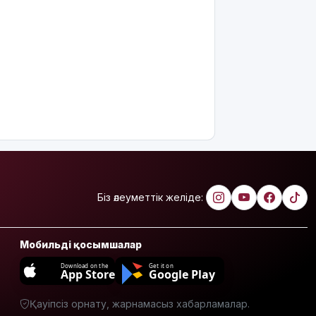
интеллектіні
өшіруге
міндеттейтін
болып
жатыр
Грант
иегерлерінің
тізімі
шықты
Белгілі
блогер
Астанада
Біз әлеуметтік желіде:
былапыт
сөз
айтқаны
үшін
Мобильді қосымшалар
қамауға
Download on the
Get it on
алынды
App Store
Google Play
Мектеп
Қауіпсіз орнату, жарнамасыз хабарламалар.
оқушылары