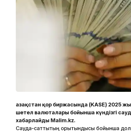
Қазақстан қор биржасында (KASE) 2025 жы
шетел валюталары бойынша күндізгі сау
хабарлайды Malim.kz.
Сауда-саттықтың қорытындысы бойынша до