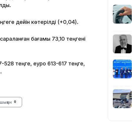
олды.
19:39
геге дейін көтерілді (+0,04).
 сараланған бағамы 73,10 теңгені
528 теңге, еуро 613-617 теңге,
18:45
.
шыққан
0
17:34