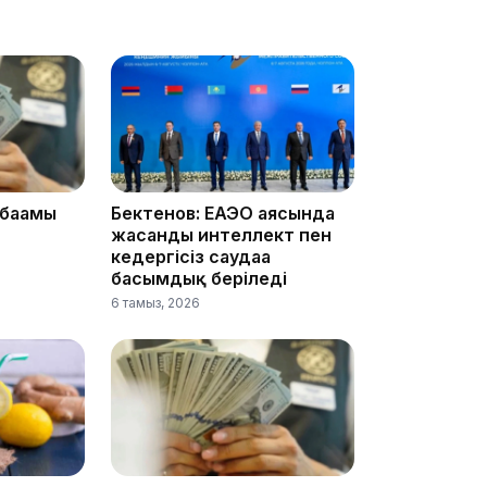
16:34
 бағамы
Бектенов: ЕАЭО аясында
16:33
жасанды интеллект пен
кедергісіз саудаға
басымдық беріледі
6 тамыз, 2026
16:01