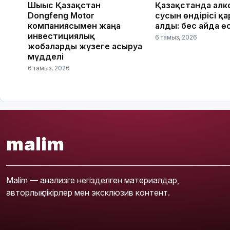
Шығыс Қазақстан
Қазақстанда алк
Dongfeng Motor
сусын өндірісі қ
компаниясымен жаңа
алды: бес айда ө
инвестициялық
6 тамыз, 2026
жобаларды жүзеге асыруға
мүдделі
6 тамыз, 2026
malim
Malim — анализге негізделген материалдар,
авторлық пікірлер мен эксклюзив контент.