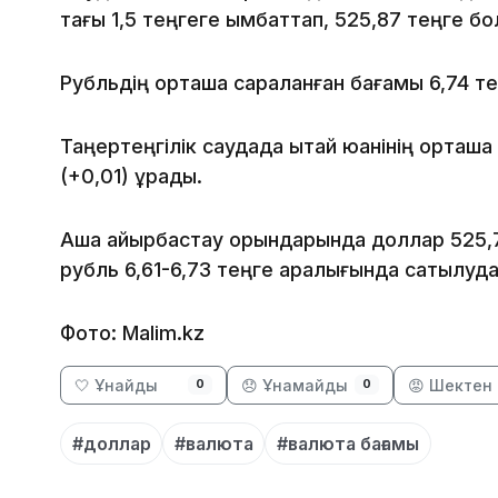
тағы 1,5 теңгеге қымбаттап, 525,87 теңге б
Рубльдің орташа сараланған бағамы 6,74 тең
Таңертеңгілік саудада қытай юанінің орташа
(+0,01) құрады.
Ақша айырбастау орындарында доллар 525,7-
рубль 6,61-6,73 теңге аралығында сатылуда
Фото: Malim.kz
🤍 Ұнайды
😞 Ұнамайды
😡 Шектен 
0
0
#доллар
#валюта
#валюта бағамы