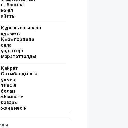
отбасына
көңіл
айтты
Құрылысшыларға
құрмет:
Қызылордада
сала
үздіктері
марапатталды
Қайрат
Сатыбалдының
ұлына
тиесілі
болған
«Байсат»
базары
жаңа иесін
тапты
ылды
Қарағандада