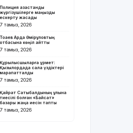
Z белгісі
Полиция қазақстандық
бар жейде
жүргізушілерге маңызды
киген
ескерту жасады
жолаушы
7 тамыз, 2026
қызу
талқыға
Тоқаев Ардақ Әмірқұловтың
түсті
отбасына көңіл айтты
7 тамыз, 2026
Президент
Солтүстік
Құрылысшыларға құрмет:
Қазақстан
Қызылордада сала үздіктері
облысының
марапатталды
90
7 тамыз, 2026
жылдығымен
құттықтады
Қайрат Сатыбалдының ұлына
тиесілі болған «Байсат»
Телефон
базары жаңа иесін тапты
алаяқтығының
7 тамыз, 2026
жаңа түрі
туралы
ескерту
жасалды