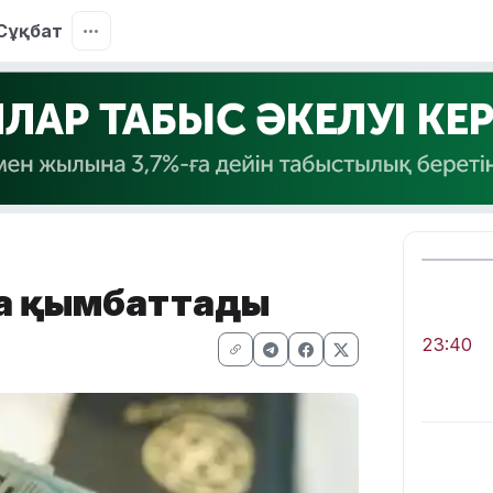
Сұқбат
 да қымбаттады
23:40