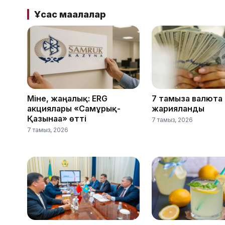
Ұқсас мақалалар
Міне, жаңалық: ERG
7 тамызға валюта
акциялары «Самұрық-
жарияланды
Қазынаға» өтті
7 тамыз, 2026
7 тамыз, 2026