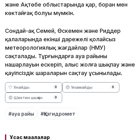
және Ақтөбе облыстарында қар, боран мен
көктайғақ болуы мүмкін.
Сондай-ақ Семей, Өскемен және Риддер
қалаларында екінші дәрежелі қолайсыз
метеорологиялық жағдайлар (НМУ)
сақталады. Тұрғындарға ауа райының
нашарлауын ескеріп, алыс жолға шықпау және
қауіпсіздік шараларын сақтау ұсынылады.
🤍 Ұнайды
😞 Ұнамайды
0
0
😡 Шектен шыққан
0
#ауа райы
#Қазгидромет
Ұқсас мақалалар