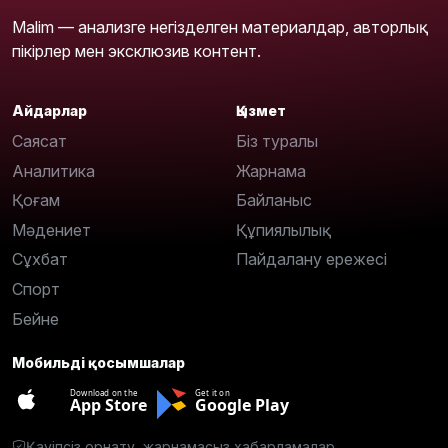
Malim — анализге негізделген материалдар, авторлық
пікірлер мен эксклюзив контент.
Айдарлар
Қызмет
Саясат
Біз туралы
Аналитика
Жарнама
Қоғам
Байланыс
Мәдениет
Құпиялылық
Сұхбат
Пайдалану ережесі
Спорт
Бейне
Мобильді қосымшалар
Download on the
Get it on
App Store
Google Play
Қауіпсіз орнату, жарнамасыз хабарламалар.