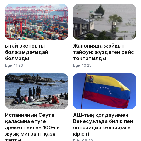
Қытай экспорты
Жапонияда жойқын
болжамдағыдай
тайфун: жүздеген рейс
болмады
тоқтатылды
Бүгін, 11:23
Бүгін, 10:25
Испанияның Сеута
АҚШ-тың қолдауымен
қаласына өтуге
Венесуэлада билік пен
әрекеттенген 100-ге
оппозиция келіссөзге
жуық мигрант қаза
кірісті
тапты
Бүгін, 08:42