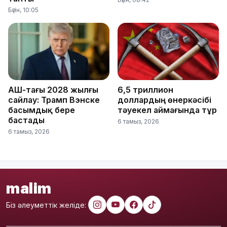
Бүгін, 10:05
АҚШ-тағы 2028 жылғы
6,5 триллион
сайлау: Трамп Вэнске
доллардың өнеркәсібі
басымдық бере
тәуекел аймағында тұр
бастады
6 тамыз, 2026
6 тамыз, 2026
malim
Біз әлеуметтік желіде: