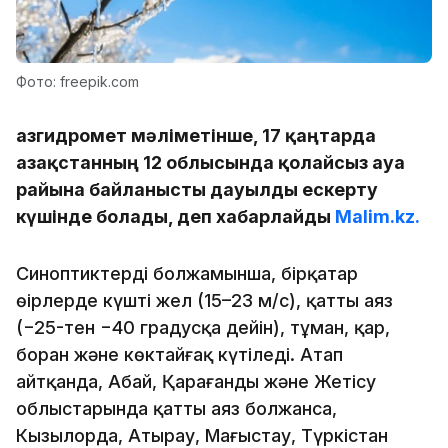
Фото: freepik.com
Қазгидромет мәліметінше, 17 қаңтарда
Қазақстанның 12 облысында қолайсыз ауа
райына байланысты дауылды ескерту
күшінде болады, деп хабарлайды
Malim.kz.
Синоптиктердің болжамынша, бірқатар
өңірлерде күшті жел (15–23 м/с), қатты аяз
(−25-тен −40 градусқа дейін), тұман, қар,
боран және көктайғақ күтіледі. Атап
айтқанда, Абай, Қарағанды және Жетісу
облыстарында қатты аяз болжанса,
Кызылорда, Атырау, Маңғыстау, Түркістан