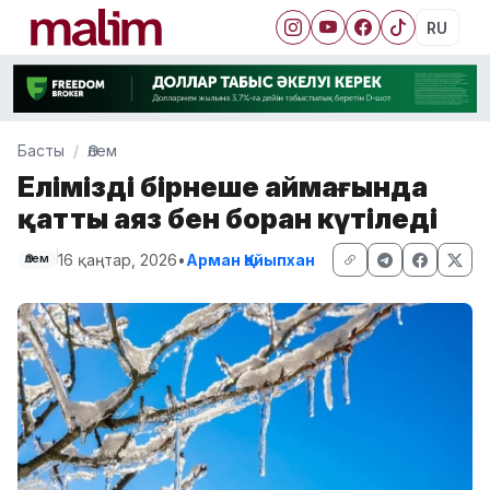
RU
Басты
Әлем
Еліміздің бірнеше аймағында
қатты аяз бен боран күтіледі
16 қаңтар, 2026
•
Арман Қайыпхан
Әлем