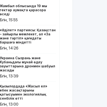
«Жасыл
Жамбыл облысында 19 мың
ел» еңбек
гектар аумақта қарасора
жасақтарының
өседі
қатысуымен
Бүгін, 15:55
экологиялық
сенбілік
«Әділет» партиясы: Қазақстан
өтті
– зайырлы мемлекет, ал «Заң
және тәртіп» қағидаты
Риддерде
баршаға міндетті
алғаш рет
Бүгін, 14:26
«Поэзия
кеші» өтті
Украина Сызрань және
Кубаньдағы мұнай өңдеу
"Қорғансыз
зауыттарына дронмен шабуыл
күндерім
жасады
көп
Бүгін, 13:39
болды":
Дариға
Қызылордада «Жасыл ел»
Бадықова
еңбек жасақтарының
елге
қатысуымен экологиялық
айтпаған
сенбілік өтті
құпиясын
Бүгін, 13:00