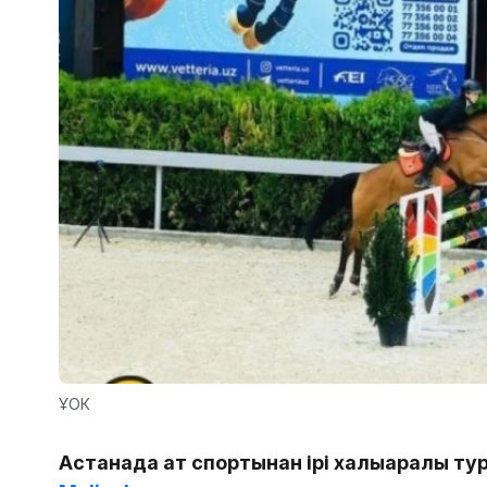
ҰОК
Астанада ат спортынан ірі халықаралық т