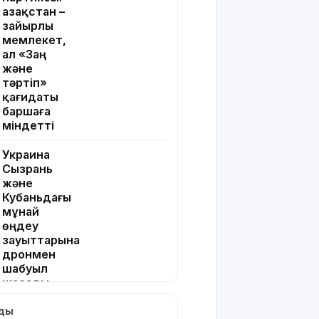
Қазақстан –
зайырлы
мемлекет,
ал «Заң
және
тәртіп»
қағидаты
баршаға
міндетті
Украина
Сызрань
және
Кубаньдағы
мұнай
өңдеу
зауыттарына
дронмен
шабуыл
жасады
лды
Қызылордада