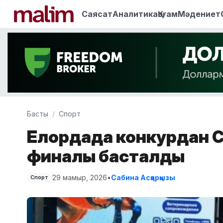
Саясат
Аналитика
Қоғам
Мәдениет
Басты
Спорт
Елордада конкурдан C
финалы басталды
29 мамыр, 2026
•
Сабина Асқарқызы
Спорт