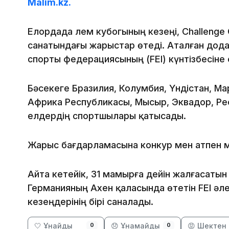
Malim.kz.
Елордада Әлем кубогының кезеңі, Challenge 
санатындағы жарыстар өтеді. Аталған дод
спорты федерациясының (FEI) күнтізбесіне е
Бәсекеге Бразилия, Колумбия, Үндістан, Ма
Африка Республикасы, Мысыр, Эквадор, Рес
елдердің спортшылары қатысады.
Жарыс бағдарламасына конкур мен атпен м
Айта кетейік, 31 мамырға дейін жалғасаты
Германияның Ахен қаласында өтетін FEI әл
кезеңдерінің бірі саналады.
🤍 Ұнайды
😞 Ұнамайды
😡 Шектен 
0
0