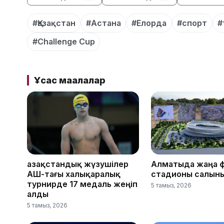
#Қазақстан
#Астана
#Елорда
#спорт
#
#Challenge Cup
Ұқсас мақалалар
Қазақстандық жүзушілер
Алматыда жаңа 
АҚШ-тағы халықаралық
стадионы салын
турнирде 17 медаль жеңіп
5 тамыз, 2026
алды
5 тамыз, 2026