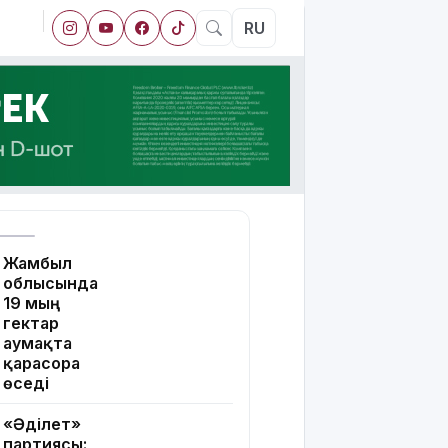
RU
Жамбыл
облысында
19 мың
гектар
аумақта
қарасора
өседі
«Әділет»
партиясы: