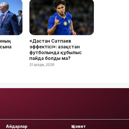
09:36
анның
«Дастан Сатпаев
асына
эффектісі»: Қазақстан
футболында құбылыс
пайда болды ма?
08:36
31 шілде, 2026
23:40
Айдарлар
Қызмет