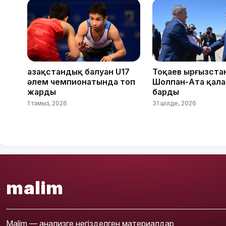
Қазақстандық балуан U17
Тоқаев Қырғызст
әлем чемпионатында топ
Шолпан-Ата қал
жарды
барды
1 тамыз, 2026
31 шілде, 2026
malim
Malim — анализге негізделген материалдар,