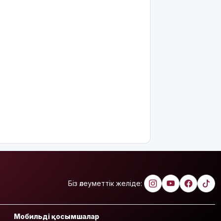
Украина
АҚШ-тың
Ресейге
қарсы
жаңа
санкцияларын
қолдады
8 тамызға
арналған
ауа райы
болжамы
Полиция
қазақстандық
жүргізушілерге
маңызды
ескерту
Біз әлеуметтік желіде:
жасады
Тоқаев
Мобильді қосымшалар
Ардақ