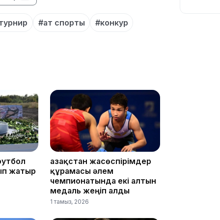
турнир
#ат спорты
#конкур
11:54
10:56
футбол
Қазақстан жасөспірімдер
ып жатыр
құрамасы әлем
чемпионатында екі алтын
медаль жеңіп алды
1 тамыз, 2026