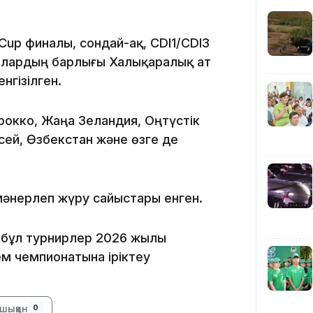
13:00
Cup финалы, сондай-ақ, CDI1/CDI3
алардың барлығы Халықаралық ат
нгізілген.
рокко, Жаңа Зеландия, Оңтүстік
ей, Өзбекстан және өзге де
12:40
әнерлеп жүру сайыстары енген.
н бұл турнирлер 2026 жылы
ем чемпионатына іріктеу
12:13
шыққан
0