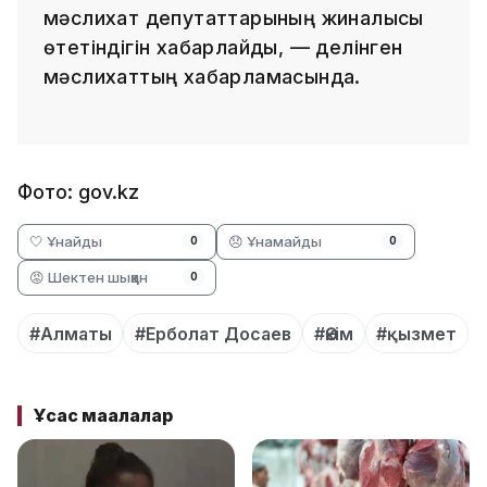
мәслихат депутаттарының жиналысы
өтетіндігін хабарлайды, — делінген
мәслихаттың хабарламасында.
Фото: gov.kz
🤍 Ұнайды
😞 Ұнамайды
0
0
😡 Шектен шыққан
0
#Алматы
#Ерболат Досаев
#Әкім
#қызмет
Ұқсас мақалалар