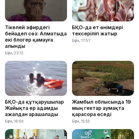
Тікелей эфирдегі
БҚО-да ет өнімдері
бейәдеп сөз: Алматыда
тексеріліп жатыр
екі блогер қамауға
Бүгін, 17:57
алынды
Бүгін, 23:12
БҚО-да құтқарушылар
Жамбыл облысында 19
Жайықта ер адамды
мың гектар аумақта
ажалдан арашалады
қарасора өседі
Бүгін, 16:59
Бүгін, 15:55