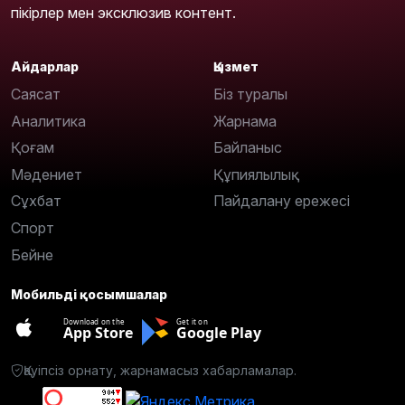
пікірлер мен эксклюзив контент.
Айдарлар
Қызмет
Саясат
Біз туралы
Аналитика
Жарнама
Қоғам
Байланыс
Мәдениет
Құпиялылық
Сұхбат
Пайдалану ережесі
Спорт
Бейне
Мобильді қосымшалар
Download on the
Get it on
App Store
Google Play
Қауіпсіз орнату, жарнамасыз хабарламалар.