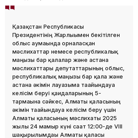
Қазақстан Республикасы
Президентінің Жарлығымен бекітілген
облыс аумағында орналасқан
мәслихаттар немесе республикалық
маңызы бар қалалар және астана
мәслихаттары депутаттарының облыс,
республикалық маңызы бар қала және
астана әкімін лауазымға тағайындауға
келісім беруі қағидаларының 5-
тармағына сәйкес, Алматы қаласының
әкімін тағайындауға келісім беру үшін
Алматы қаласының мәслихаты 2025
жылғы 24 мамыр күні сағат 12:00-де VIII
шақырылымдағы Алматы қаласы