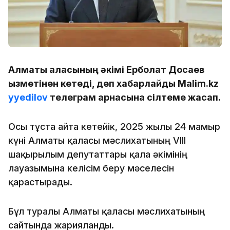
Алматы қаласының әкімі Ерболат Досаев
қызметінен кетеді, деп хабарлайды Malim.kz
yyedilov
телеграм арнасына сілтеме жасап.
Осы тұста айта кетейік, 2025 жылғы 24 мамыр
күні Алматы қаласы мәслихатының VIII
шақырылым депутаттары қала әкімінің
лауазымына келісім беру мәселесін
қарастырады.
Бұл туралы Алматы қаласы мәслихатының
сайтында жарияланды.