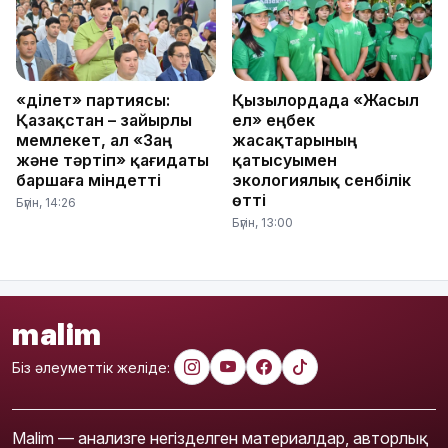
«Әділет» партиясы:
Қызылордада «Жасыл
Қазақстан – зайырлы
ел» еңбек
мемлекет, ал «Заң
жасақтарының
және тәртіп» қағидаты
қатысуымен
баршаға міндетті
экологиялық сенбілік
өтті
Бүгін, 14:26
Бүгін, 13:00
malim
Біз әлеуметтік желіде:
Malim — анализге негізделген материалдар, авторлық