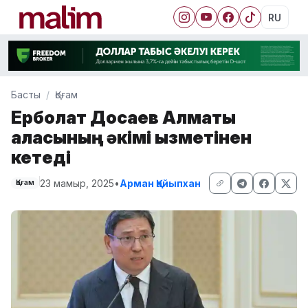
RU
Басты
Қоғам
Ерболат Досаев Алматы
қаласының әкімі қызметінен
кетеді
23 мамыр, 2025
•
Арман Қайыпхан
Қоғам