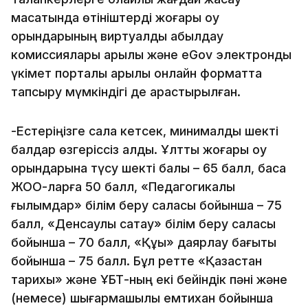
мақсатында өтініштерді жоғары оқу
орындарының виртуалды қабылдау
комиссиялары арқылы және eGov электрондық
үкімет порталы арқылы онлайн форматта
тапсыру мүмкіндігі де қарастырылған.
-Естеріңізге сала кетсек, минималды шекті
балдар өзгеріссіз қалды. Ұлттық жоғары оқу
орындарына түсу шекті балы – 65 балл, басқа
ЖОО-ларға 50 балл, «Педагогикалық
ғылымдар» білім беру саласы бойынша – 75
балл, «Денсаулық сақтау» білім беру саласы
бойынша – 70 балл, «Құқық» даярлау бағыты
бойынша – 75 балл. Бұл ретте «Қазақстан
тарихы» және ҰБТ-ның екі бейіндік пәні және
(немесе) шығармашылық емтихан бойынша