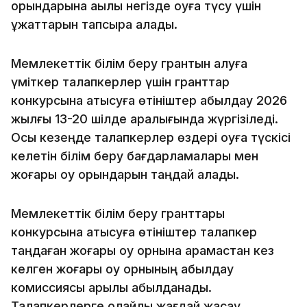
орындарына ақылы негізде оқуға түсу үшін
құжаттарын тапсыра алады.
Мемлекеттік білім беру грантын алуға
үміткер талапкерлер үшін гранттар
конкурсына қатысуға өтініштер қабылдау 2026
жылғы 13-20 шілде аралығында жүргізіледі.
Осы кезеңде талапкерлер өздері оқуға түскісі
келетін білім беру бағдарламалары мен
жоғары оқу орындарын таңдай алады.
Мемлекеттік білім беру гранттары
конкурсына қатысуға өтініштер талапкер
таңдаған жоғары оқу орнына қарамастан кез
келген жоғары оқу орнының қабылдау
комиссиясы арқылы қабылданады.
Талапкерлерге қолайлы жағдай жасау