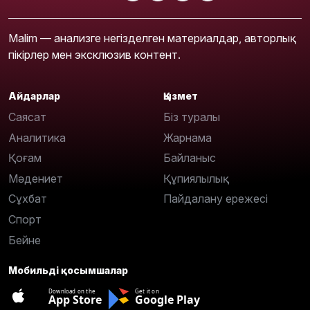
Malim — анализге негізделген материалдар, авторлық
пікірлер мен эксклюзив контент.
Айдарлар
Қызмет
Саясат
Біз туралы
Аналитика
Жарнама
Қоғам
Байланыс
Мәдениет
Құпиялылық
Сұхбат
Пайдалану ережесі
Спорт
Бейне
Мобильді қосымшалар
Download on the
Get it on
App Store
Google Play