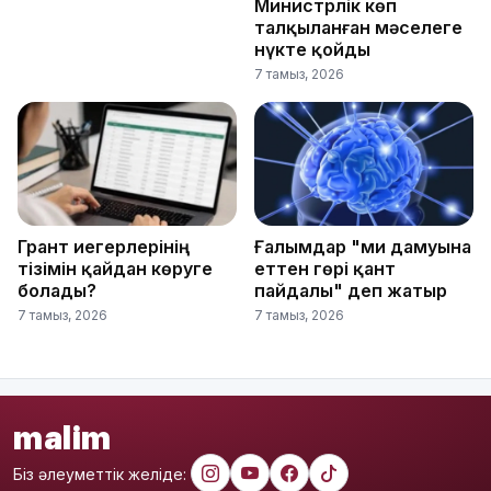
Министрлік көп
талқыланған мәселеге
нүкте қойды
7 тамыз, 2026
Грант иегерлерінің
Ғалымдар "ми дамуына
тізімін қайдан көруге
еттен гөрі қант
болады?
пайдалы" деп жатыр
7 тамыз, 2026
7 тамыз, 2026
malim
Біз әлеуметтік желіде: