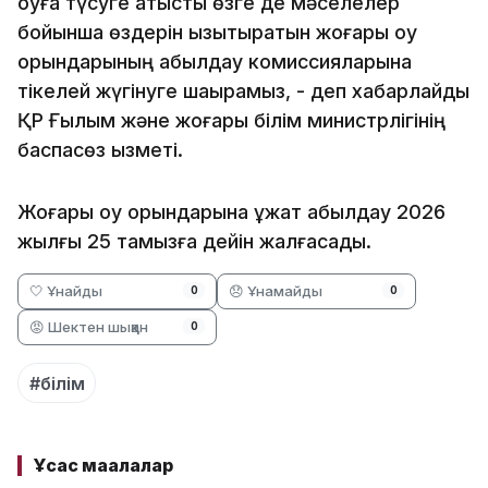
оқуға түсуге қатысты өзге де мәселелер
бойынша өздерін қызықтыратын жоғары оқу
орындарының қабылдау комиссияларына
тікелей жүгінуге шақырамыз, - деп хабарлайды
ҚР Ғылым және жоғары білім министрлігінің
баспасөз қызметі.
Жоғары оқу орындарына құжат қабылдау 2026
жылғы 25 тамызға дейін жалғасады.
🤍 Ұнайды
😞 Ұнамайды
0
0
😡 Шектен шыққан
0
#білім
Ұқсас мақалалар