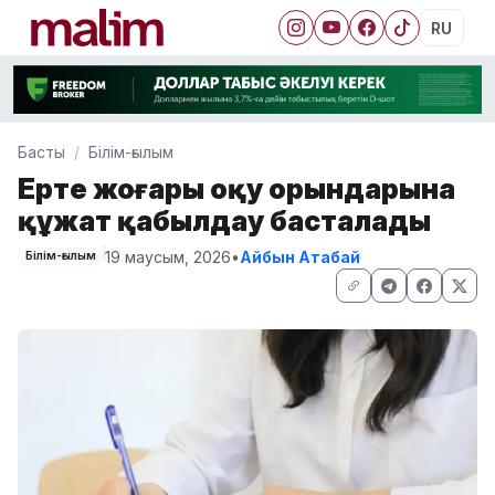
RU
Басты
Білім-ғылым
Ертең жоғары оқу орындарына
құжат қабылдау басталады
19 маусым, 2026
•
Айбын Атабай
Білім-ғылым