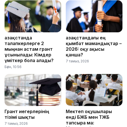
Қазақстанда
Қазақстандағы ең
талапкерлерге 2
қымбат мамандықтар –
мыңнан астам грант
2026: оқу ақысы
ұсынылады: Кімдер
қанша?
үміткер бола алады?
7 тамыз, 2026
Бүгін, 10:56
Грант иегерлерінің
Мектеп оқушылары
тізімі шықты
енді БЖБ мен ТЖБ
тапсыра ма:
7 тамыз, 2026