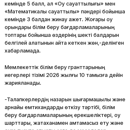
кемінде 5 балл, ал «Оқу сауаттылығы» мен
«Математикалық сауаттылық» пәндері бойынша
кемінде 3 балдан жинау қажет. Жоғары оқу
орындары білім беру бағдарламаларының
топтары бойынша өздерінің шекті балдарын
белгілей алатынын айта кеткен жөн,-делінген
хабарламада.
Мемлекеттік білім беру гранттарының
иегерлері тізімі 2026 жылғы 10 тамызға дейін
жарияланады.
-Талапкерлердің назарын шығармашылық және
арнайы емтихандарды өткізу тәртібі, білім
беру бағдарламаларының ерекшеліктері, оқу
шарттары, жатақханамен қамтамасыз ету және