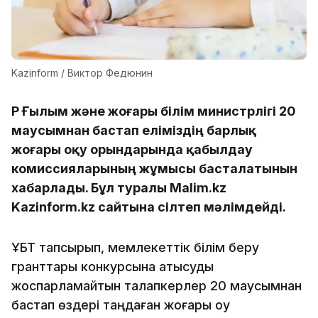
Kazinform / Виктор Федюнин
ҚР Ғылым және жоғары білім министрлігі 20
маусымнан бастап еліміздің барлық
жоғары оқу орындарында қабылдау
комиссияларының жұмысы басталатынын
хабарлады. Бұл туралы Malim.kz
Kazinform.kz сайтына сілтеп мәлімдейді.
ҰБТ тапсырып, мемлекеттік білім беру
гранттары конкурсына қатысуды
жоспарламайтын талапкерлер 20 маусымнан
бастап өздері таңдаған жоғары оқу