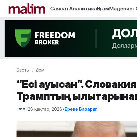
Саясат
Аналитика
Қоғам
Мәдениет
Басты
Әлем
“Есі ауысқан”. Словаки
Трамптың қылықтарына
28 қаңтар, 2026
•
Ереке Базарқұл
Әлем