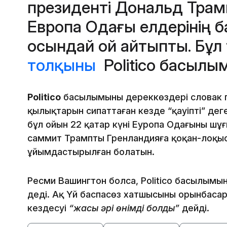
президенті Дональд Трам
Европа Одағы елдерінің 
осындай ой айтыпты. Бұл
толқыны
Politico басылы
Politico
басылымының дереккөздері словак п
қылықтарын сипаттаған кезде “қауіпті” дег
бұл ойын 22 қаңтар күні Еуропа Одағының шұ
саммит Трамптың Гренландияға қоқан-лоқыс
ұйымдастырылған болатын.
Ресми Вашингтон болса, Politico басылымы
деді. Ақ Үй баспасөз хатшысының орынбаса
кездесуі
“жақсы әрі өнімді болды”
дейді.