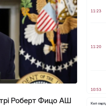
11:23
11:20
10:53
рі Роберт Фицо АҚШ
Көп оқы