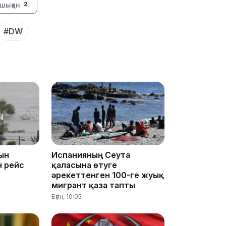
шыққан
2
#DW
09:53
ын
Испанияның Сеута
н рейс
қаласына өтуге
әрекеттенген 100-ге жуық
мигрант қаза тапты
Бүгін, 10:05
09:40