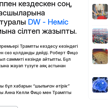
ппен кездескен соң,
басшыларына
 туралы
DW - Неміс
10:35
мына сілтеп жазыпты.
ремьері Трамптың кездесу кезіндегі
ен сөз қолданды дейді. Роберт Фицо
ғыл саммиті кезінде айтыпты. Бұл
10:25
ына жауап түзуге аяқ астынан
ның бұл хабарын
“шылқыған өтірік”
ры Анна Келли Фицо мен Трамптың
10:05