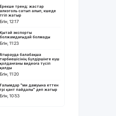
Ерекше тренд: жастар
Атырауда
алкоголь сатып алып, көшеде
ер адам 12
төгіп жатыр
жастағы
Бүгін, 12:17
қызды
алкогольге
Қытай экспорты
жұмсап,
болжамдағыдай болмады
зорламақ
Бүгін, 11:23
болған
Атырауда балабақша
Жапонияда
тәрбиешісінің бүлдіршінге күш
жойқын
қолданғаны видеоға түсіп
тайфун:
қалды
жүздеген
Бүгін, 11:20
рейс
тоқтатылды
Ғалымдар "ми дамуына еттен
гөрі қант пайдалы" деп жатыр
Испанияның
Бүгін, 10:53
Сеута
қаласына
өтуге
әрекеттенген