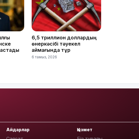
09:40
ылғы
6,5 триллион доллардың
нске
өнеркәсібі тәуекел
бастады
аймағында тұр
6 тамыз, 2026
09:03
Айдарлар
Қызмет
Саясат
Біз туралы