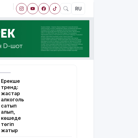
RU
Ерекше
тренд:
жастар
алкоголь
сатып
алып,
көшеде
төгіп
жатыр