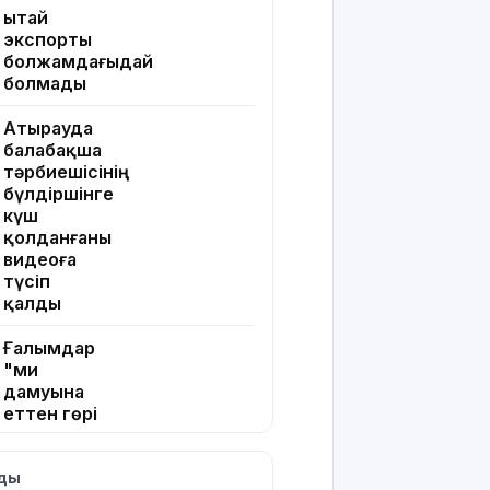
Қытай
экспорты
болжамдағыдай
болмады
Атырауда
балабақша
тәрбиешісінің
бүлдіршінге
күш
қолданғаны
видеоға
түсіп
қалды
Ғалымдар
"ми
дамуына
еттен гөрі
қант
пайдалы"
лды
деп жатыр