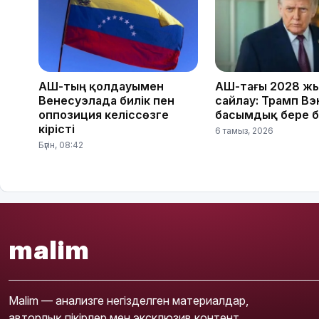
АҚШ-тың қолдауымен
АҚШ-тағы 2028 ж
Венесуэлада билік пен
сайлау: Трамп Вэ
оппозиция келіссөзге
басымдық бере 
кірісті
6 тамыз, 2026
Бүгін, 08:42
malim
Malim — анализге негізделген материалдар,
авторлық пікірлер мен эксклюзив контент.