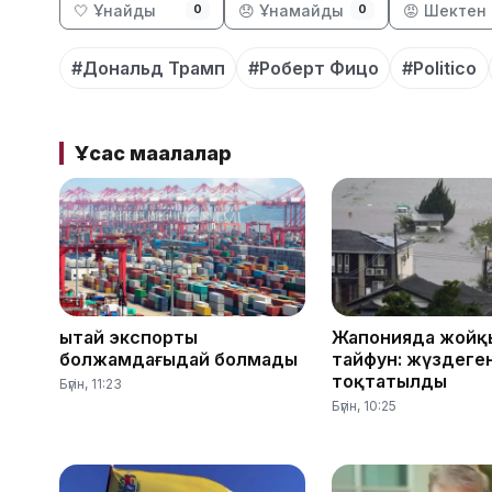
🤍 Ұнайды
😞 Ұнамайды
😡 Шектен 
0
0
#Дональд Трамп
#Роберт Фицо
#Politico
Ұқсас мақалалар
Қытай экспорты
Жапонияда жойқ
болжамдағыдай болмады
тайфун: жүздеге
тоқтатылды
Бүгін, 11:23
Бүгін, 10:25