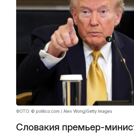
ФОТО: © politico.com / Alex Wong/Getty Images
Словакия премьер-минист