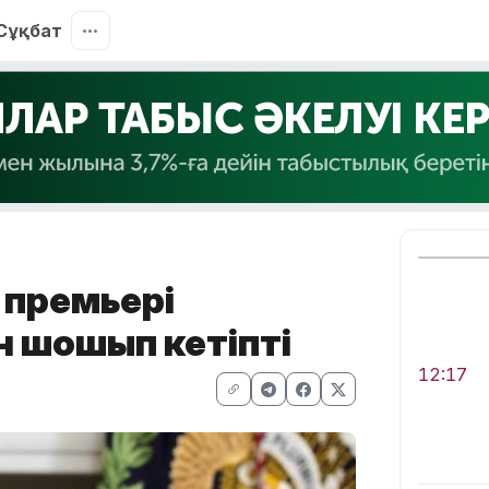
Сұқбат
я премьері
н шошып кетіпті
12:17