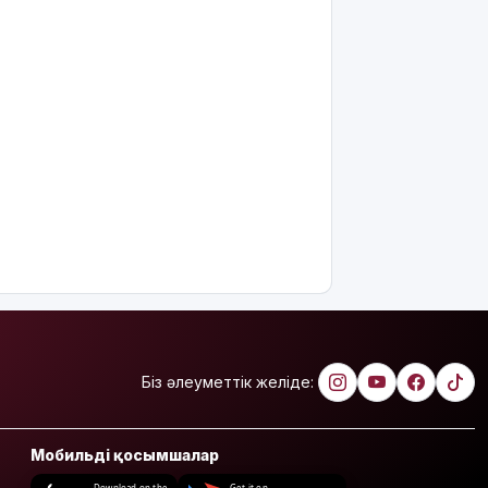
Алматы
облысында
сотталушы
соңғы сөзін
айта
алмағандықтан,
үкімнің
күші
жойылды
Міне,
жаңалық:
ERG
акциялары
«Самұрық-
Қазынаға»
Біз әлеуметтік желіде:
өтті
АҚШ-тың
Мобильді қосымшалар
қолдауымен
Венесуэлада
Download on the
Get it on