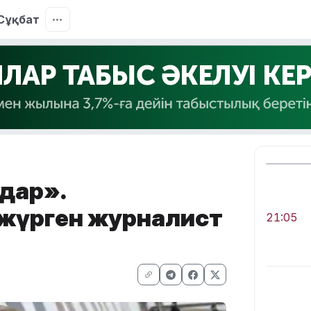
Сұқбат
ңдар».
 жүрген журналист
21:05