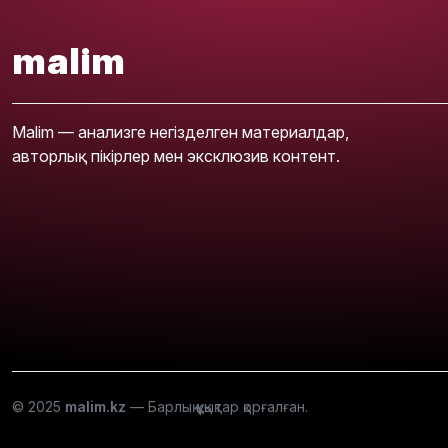
malim
Malim — анализге негізделген материалдар,
авторлық пікірлер мен эксклюзив контент.
© 2025
malim.kz
— Барлық құқықтар қорғалған.