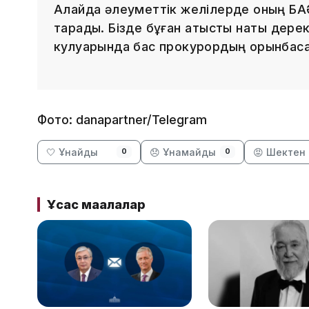
Алайда әлеуметтік желілерде оның БАӘ
тарады. Бізде бұған қатысты нақты дерек 
кулуарында бас прокурордың орынбас
Фото: danapartner/Telegram
🤍 Ұнайды
😞 Ұнамайды
😡 Шектен 
0
0
Ұқсас мақалалар