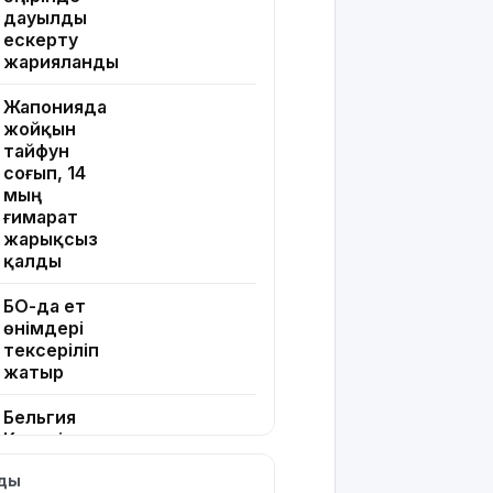
дауылды
ескерту
жарияланды
Жапонияда
жойқын
тайфун
соғып, 14
мың
ғимарат
жарықсыз
қалды
БҚО-да ет
өнімдері
тексеріліп
жатыр
Бельгия
Королі
Филипп
лды
Қасым-