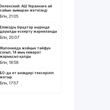
Жомарт
Зеленский: АҚШ Украинаға ай
Тоқаевқа
сайын зымыран жеткізеді
жауап хат
Бүгін, 21:05
жолдады
Еліміздің бірқатар өңірінде
БҚО-да
дауылды ескерту жарияланды
құтқарушылар
Бүгін, 20:07
Жайықта
ер адамды
ажалдан
Жапонияда жойқын тайфун
арашалады
соғып, 14 мың ғимарат
жарықсыз қалды
Жамбыл
Бүгін, 18:58
облысында
19 мың
БҚО-да ет өнімдері тексеріліп
гектар
жатыр
аумақта
Бүгін, 17:57
қарасора
өседі
«Әділет»
партиясы: