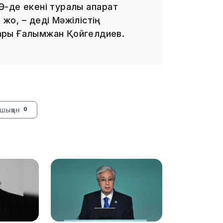
-де екені туралы ақпарат
жоқ, – деді Мәжілістің
13:00
ары Ғалымжан Қойгелдиев.
12:40
шыққан
0
12:13