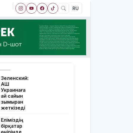
RU
Зеленский:
АҚШ
Украинаға
ай сайын
зымыран
жеткізеді
Еліміздің
бірқатар
өңірінде