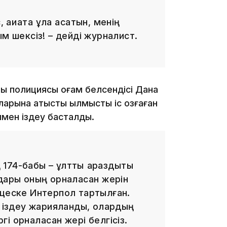
қиқатқа құлақ асатын, менің
14:26
м шексіз! – дейді журналист.
ы полициясы қоғам белсендісі Дана
рына қатысты қылмыстық іс қозғаған
лмен іздеу басталды.
13:39
174-бабы – ұлттық араздықты
дары оның орналасқан жерін
оцеске Интерпол тартылған.
қ іздеу жарияланды, олардың
гі орналасқан жері белгісіз.