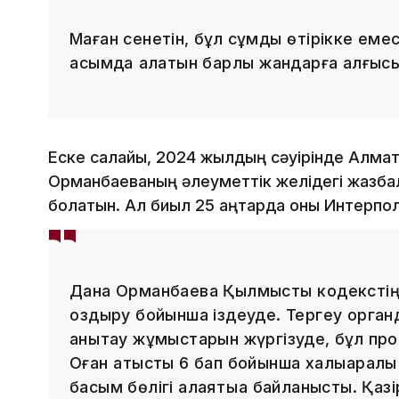
Маған сенетін, бұл сұмдық өтірікке емес, а
қасымда қалатын барлық жандарға алғысы
Еске салайық, 2024 жылдың сәуірінде Алмат
Орманбаеваның әлеуметтік желідегі жазбала
болатын. Ал биыл 25 қаңтарда оны Интерпо
Дана Орманбаева Қылмыстық кодекстің 
қоздыру бойынша іздеуде. Тергеу орган
анықтау жұмыстарын жүргізуде, бұл пр
Оған қатысты 6 бап бойынша халықаралы
басым бөлігі алаяқтыққа байланысты. Қазір