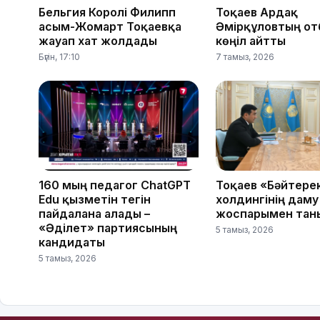
Бельгия Королі Филипп
Тоқаев Ардақ
Қасым-Жомарт Тоқаевқа
Әмірқұловтың от
жауап хат жолдады
көңіл айтты
Бүгін, 17:10
7 тамыз, 2026
160 мың педагог ChatGPT
Тоқаев «Бәйтере
Edu қызметін тегін
холдингінің даму
пайдалана алады –
жоспарымен тан
«Әділет» партиясының
5 тамыз, 2026
кандидаты
5 тамыз, 2026