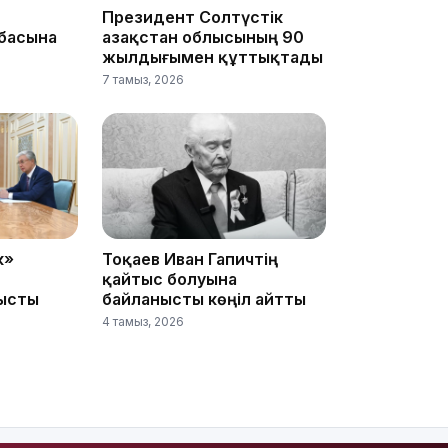
Президент Солтүстік
басына
Қазақстан облысының 90
жылдығымен құттықтады
7 тамыз, 2026
11:54
к»
Тоқаев Иван Гапичтің
қайтыс болуына
ысты
байланысты көңіл айтты
10:56
4 тамыз, 2026