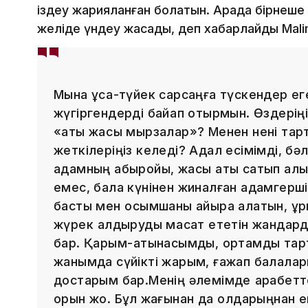
іздеу жарияланған болатын. Арада бірнеше
желіде үндеу жасады, деп хабарлайды Mali
Мына ұсақ-түйек сарсаңға түскендер ег
жүгіргендерді байқап отырмын. Өздеріңі
«аты жақсы мырзалар»? Менен нені тарт
жеткілеріңіз келеді? Адал есімімді, бә
адамның абыройы, жақсы аты сатып алы
емес, бала күнінен жиналған адамгерші
басты мен қосымшаны айыра алатын, ұрп
жүрек қалдыруды мақсат ететін жандар
бар. Қарым-қатынасымды, ортамды тар
жанымда сүйікті жарым, ғажап балалары
достарым бар.Менің әлемімде қарабеттер
орын жоқ. Бұл жағынан да қолдарыңнан 