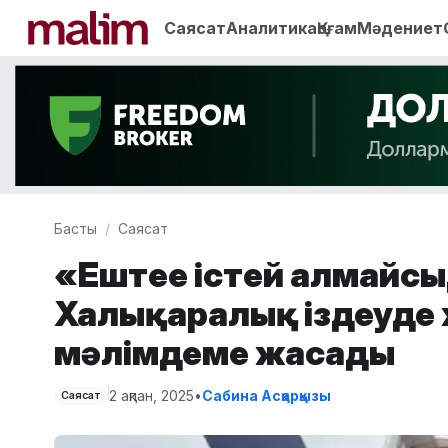
Саясат
Аналитика
Қоғам
Мәдениет
Басты
Саясат
«Ештеңе істей алмайсы
Халықаралық іздеуде
мәлімдеме жасады
2 ақпан, 2025
•
Сабина Асқарқызы
Саясат