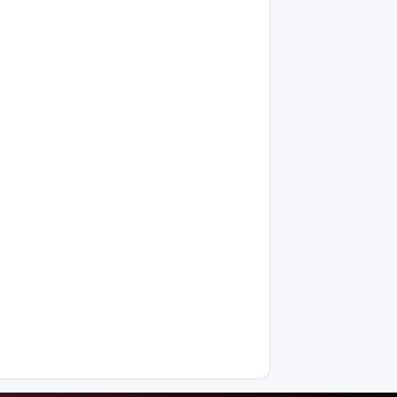
салды
TikTok-тағы
тікелей
эфирі үшін
Тараз
тұрғыны 5
тәулікке
қамалды
Қазақстанда
талапкерлерге
2 мыңнан
астам
грант
ұсынылады:
Кімдер
үміткер
бола
алады?
ЕО мен