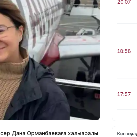
20:07
18:58
17:57
дюсер Дана Орманбаеваға халықаралық
Көп оқы