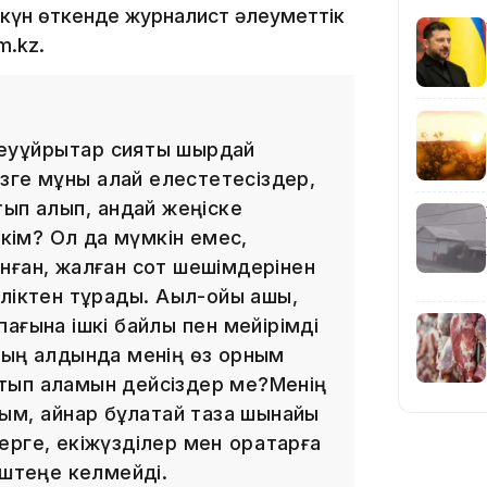
17:10
 күн өткенде журналист әлеуметтік
m.kz.
еуқұйрықтар сияқты шырдай
16:59
зге мұны қалай елестетесіздер,
ып алып, қандай жеңіске
лкім? Ол да мүмкін емес,
нған, жалған сот шешімдерінен
ліктен тұрады. Ақыл-ойы ашық,
ағына ішкі байлық пен мейірімді
15:55
дың алдында менің өз орным
тып аламын дейсіздер ме?Менің
м, қайнар бұлақтай таза шынайы
ге, екіжүзділер мен қорқақтарға
ештеңе келмейді.