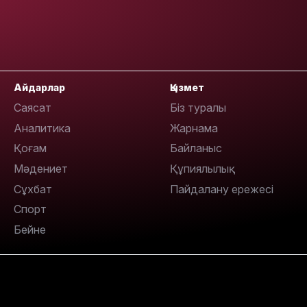
09:36
Айдарлар
Қызмет
Саясат
Біз туралы
Аналитика
Жарнама
08:36
Қоғам
Байланыс
Мәдениет
Құпиялылық
Сұхбат
Пайдалану ережесі
Спорт
23:40
Бейне