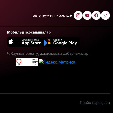
Украина
АҚШ-тың
Ресейге
Біз әлеуметтік желіде:
қарсы
жаңа
санкцияларын
Мобильді қосымшалар
қолдады
Download on the
Get it on
App Store
Google Play
8 тамызға
арналған
ауа райы
Қауіпсіз орнату, жарнамасыз хабарламалар.
болжамы
Полиция
қазақстандық
жүргізушілерге
маңызды
ескерту
жасады
Прайс-парақшасы
Тоқаев
Ардақ