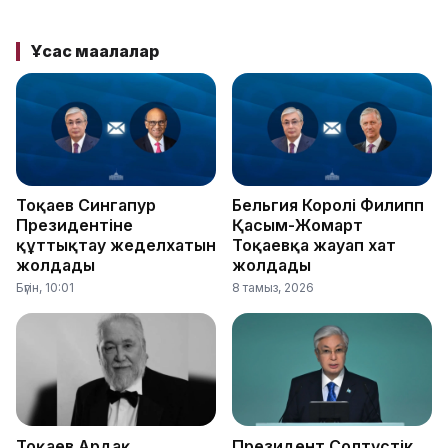
Ұқсас мақалалар
Тоқаев Сингапур
Бельгия Королі Филипп
Президентіне
Қасым-Жомарт
құттықтау жеделхатын
Тоқаевқа жауап хат
жолдады
жолдады
Бүгін, 10:01
8 тамыз, 2026
Тоқаев Ардақ
Президент Солтүстік