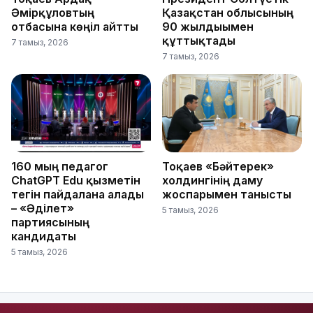
Әмірқұловтың
Қазақстан облысының
отбасына көңіл айтты
90 жылдығымен
құттықтады
7 тамыз, 2026
7 тамыз, 2026
160 мың педагог
Тоқаев «Бәйтерек»
ChatGPT Edu қызметін
холдингінің даму
тегін пайдалана алады
жоспарымен танысты
– «Әділет»
5 тамыз, 2026
партиясының
кандидаты
5 тамыз, 2026