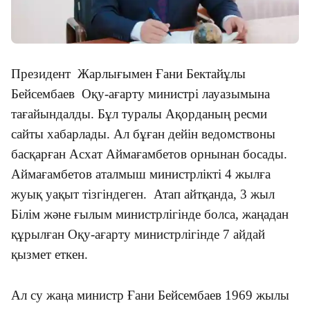
Президент Жарлығымен Ғани Бектайұлы
Бейсембаев Оқу-ағарту министрі лауазымына
тағайындалды. Бұл туралы Ақорданың ресми
сайты хабарлады. Ал бұған дейін ведомствоны
басқарған Асхат Аймағамбетов орнынан босады.
Аймағамбетов аталмыш министрлікті 4 жылға
жуық уақыт тізгіндеген. Атап айтқанда, 3 жыл
Білім және ғылым министрлігінде болса, жаңадан
құрылған Оқу-ағарту министрлігінде 7 айдай
қызмет еткен.
Ал су жаңа министр Ғани Бейсембаев 1969 жылы