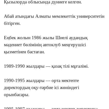
Қызылорда облысында дүниеге келген.
Абай атындағы Алматы мемлекеттік университетін
бітірген.
Еңбек жолын 1986 жылы Шиелі аудандық
мәдениет бөлімінің автоклуб меңгерушісі
қызметінен бастаған.
1989-1990 жылдары — қазақ тілі мұғалімі.
1990-1995 жылдары — орта мектепте
директордың оқу-тәрбие ісі жөніндегі
орынбасары.
1995-1997 жылдары — орта мектеп директоры.