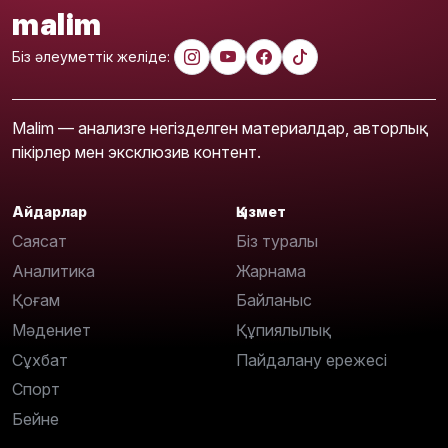
malim
Біз әлеуметтік желіде:
Malim — анализге негізделген материалдар, авторлық
пікірлер мен эксклюзив контент.
Айдарлар
Қызмет
Саясат
Біз туралы
Аналитика
Жарнама
Қоғам
Байланыс
Мәдениет
Құпиялылық
Сұхбат
Пайдалану ережесі
Спорт
Бейне