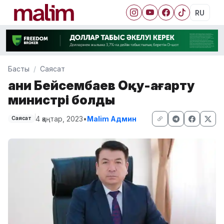
RU
Басты
Саясат
Ғани Бейсембаев Оқу-ағарту
министрі болды
4 қаңтар, 2023
•
Malim Админ
Саясат