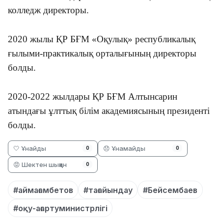
колледж директоры.
2020 жылы ҚР БҒМ «Оқулық» республикалық
ғылыми-практикалық орталығының директоры
болды.
2020-2022 жылдары ҚР БҒМ Алтынсарин
атындағы ұлттық білім академиясының президенті
болды.
🤍 Ұнайды
😞 Ұнамайды
0
0
😡 Шектен шыққан
0
#аймағамбетов
#тағайындау
#Бейсембаев
#оқу-ағартуминистрлігі