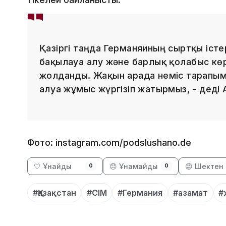
Қазіргі таңда Германяиның сыртқы істер
бақылауға алу және барлық қолғабыс кө
жолданды. Жақын арада неміс тарапыме
алуға жұмыс жүргізіп жатырмыз, - деді
Фото: instagram.com/podslushano.de
🤍 Ұнайды
😞 Ұнамайды
😡 Шектен 
0
0
#Қазақстан
#СІМ
#Германия
#азамат
#