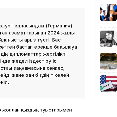
14:10
фурт қаласындағы (Германия)
тан азаматтарынан 2024 жылғы
йланысты арыз түсті. Бас
 сәттен бастап ерекше бақылауға
здің дипломаттар жергілікті
інде жедел іздестіру іс-
стағы заңнамасына сәйкес,
йді және оған біздің тікелей
кіл.
13:14
 жоғалған қыздың туыстарымен