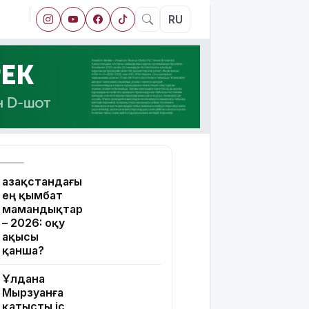
RU
Қазақстандағы
ең қымбат
мамандықтар
– 2026: оқу
ақысы
қанша?
Ұлдана
Мырзуанға
қатысты іс