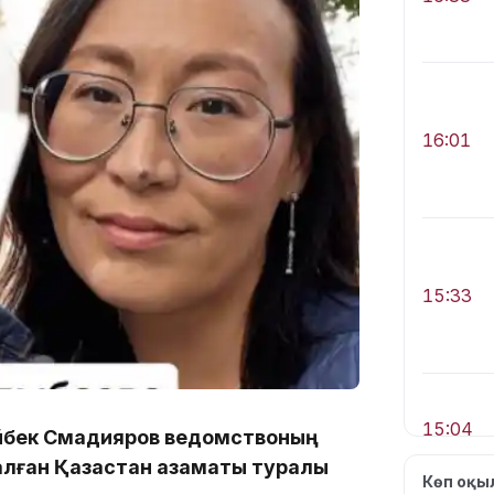
16:01
15:33
15:04
 Айбек Смадияров ведомствоның
лған Қазақстан азаматы туралы
Көп оқ