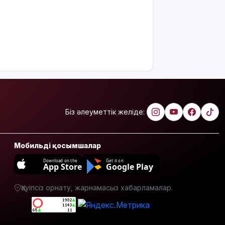
пайдалы"
деп жатыр
Атырауда
ер адам 12
жастағы
қызды
алкогольге
жұмсап,
зорламақ
болған
Біз әлеуметтік желіде:
Жапонияда
жойқын
Мобильді қосымшалар
тайфун:
жүздеген
Download on the
Get it on
App Store
Google Play
рейс
тоқтатылды
Қауіпсіз орнату, жарнамасыз хабарламалар.
Испанияның
Сеута
қаласына