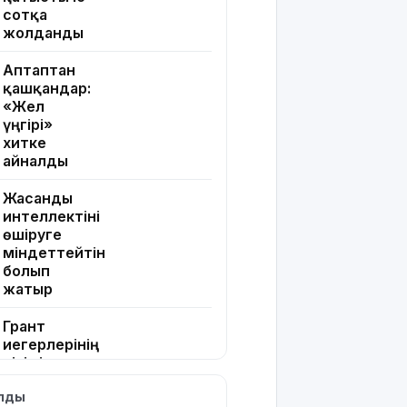
сотқа
жолданды
Аптаптан
қашқандар:
«Жел
үңгірі»
хитке
айналды
Жасанды
интеллектіні
өшіруге
міндеттейтін
болып
жатыр
Грант
иегерлерінің
тізімі
шықты
ылды