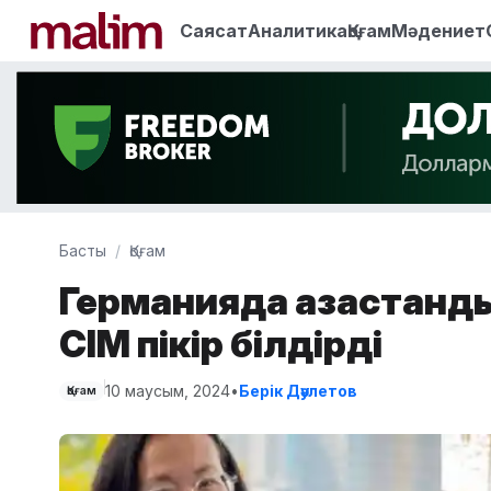
Саясат
Аналитика
Қоғам
Мәдениет
Басты
Қоғам
Германияда қазақстанды
СІМ пікір білдірді
10 маусым, 2024
•
Берік Дәулетов
Қоғам