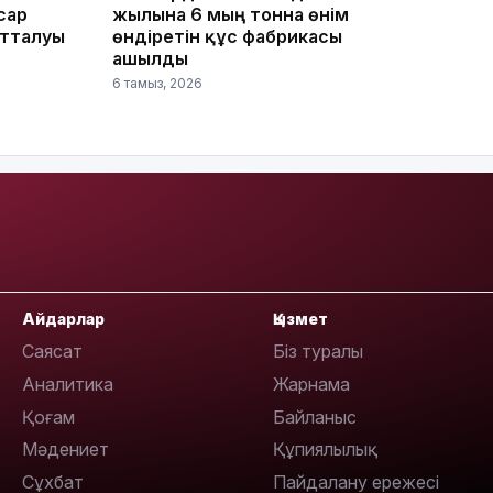
сар
жылына 6 мың тонна өнім
отталуы
өндіретін құс фабрикасы
ашылды
6 тамыз, 2026
10:35
Айдарлар
Қызмет
10:25
Саясат
Біз туралы
Аналитика
Жарнама
Қоғам
Байланыс
Мәдениет
Құпиялылық
Сұхбат
Пайдалану ережесі