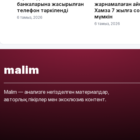
банкаларына жасырылған
жарнамалаған Қай
телефон тәркіленді
Хамза 7 жылға с
мүмкін
6 тамыз, 2026
6 тамыз, 2026
malim
Malim — анализге негізделген материалдар,
авторлық пікірлер мен эксклюзив контент.