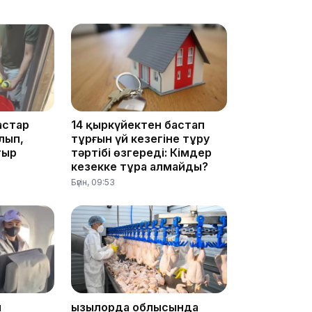
11:23
астар
14 қыркүйектен бастап
лып,
тұрғын үй кезегіне тұру
тыр
тәртібі өзгереді: Кімдер
кезекке тұра алмайды?
11:20
Бүгін, 09:53
10:53
ы
Қызылорда облысында