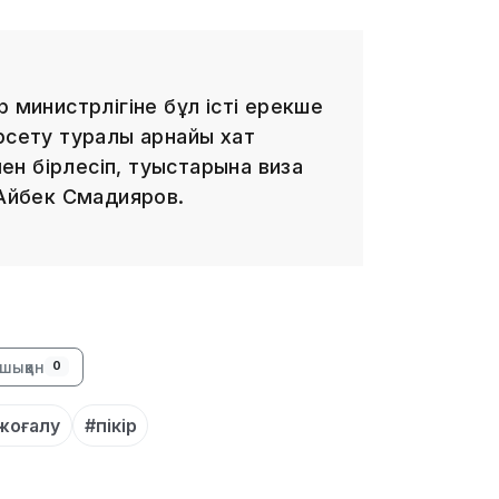
13:08
 министрлігіне бұл істі ерекше
рсету туралы арнайы хат
н бірлесіп, туыстарына виза
 Айбек Смадияров.
12:35
шыққан
0
жоғалу
#пікір
12:17