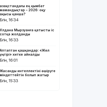
Белгілі
Қазақстандағы ең қымбат
блогер
мамандықтар – 2026: оқу
Астанада
ақысы қанша?
былапыт
Бүгін, 16:34
сөз
айтқаны
Ұлдана Мырзуанға қатысты іс
үшін
сотқа жолданды
қамауға
Бүгін, 16:33
алынды
Аптаптан қашқандар: «Жел
Мектеп
үңгірі» хитке айналды
оқушылары
Бүгін, 16:01
енді БЖБ
мен ТЖБ
тапсыра
Жасанды интеллектіні өшіруге
ма:
міндеттейтін болып жатыр
Министрлік
Бүгін, 15:33
көп
талқыланған
мәселеге
нүкте
қойды