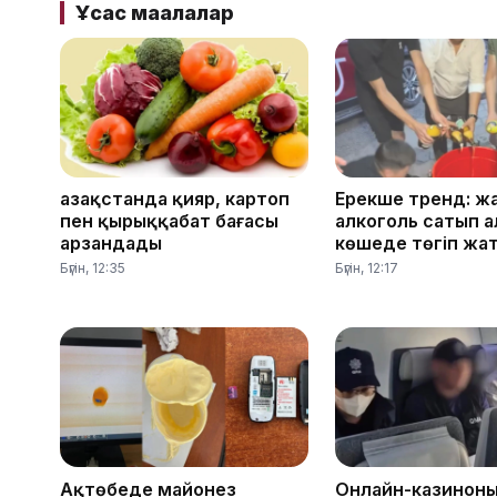
Ұқсас мақалалар
Қазақстанда қияр, картоп
Ерекше тренд: ж
пен қырыққабат бағасы
алкоголь сатып а
арзандады
көшеде төгіп жа
Бүгін, 12:35
Бүгін, 12:17
Ақтөбеде майонез
Онлайн-казинон