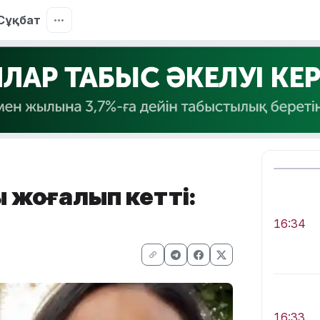
Сұқбат
қ жоғалып кетті:
16:34
16:33