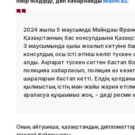
пікір білдірді, деп хабарлайды
Malim.kz
.
2024 жылғы 5 маусымда Майндағы Франк
Қазақстанның бас консулдығына Қазақс
3 маусымында қызы жоғалып кетуіне ба
консулдық осы істі өтініш келіп түскен
алды. Ақпарат түскен сәттен бастап бі
полицияға хабарласып, полиция өз кезег
шараларын бастап кетті. Елдің қолданы
қылмыстық істің мән-жайы жария етілме
араласуға құқығымыз жоқ, - деді ресми ө
Оның айтуынша, қазақстандық дипломаттар
тікелей байланысты.