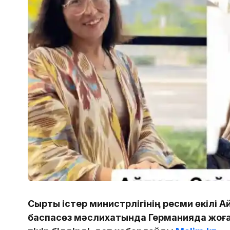
Сыртқы істер министрлігінің ресми өкілі
баспасөз мәслихатында Германияда жоға