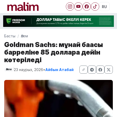
RU
Басты
Әлем
Goldman Sachs: мұнай бағасы
барреліне 85 долларға дейін
көтеріледі
23 наурыз, 2026
•
Айбын Атабай
Әлем