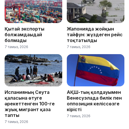
Қытай экспорты
Жапонияда жойқын
болжамдағыдай
тайфун: жүздеген рейс
болмады
тоқтатылды
7 тамыз, 2026
7 тамыз, 2026
Испанияның Сеута
АҚШ-тың қолдауымен
қаласына өтуге
Венесуэлада билік пен
әрекеттенген 100-ге
оппозиция келіссөзге
жуық мигрант қаза
кірісті
тапты
7 тамыз, 2026
7 тамыз, 2026