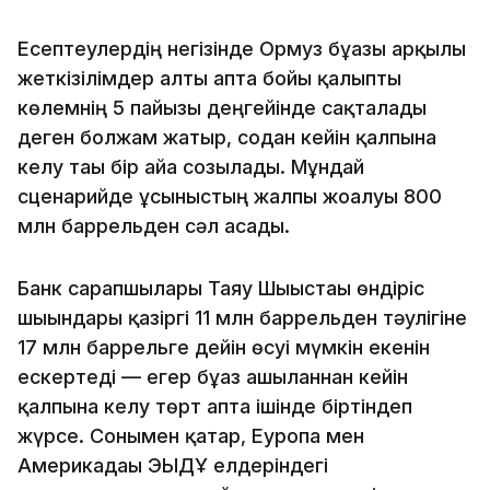
Есептеулердің негізінде Ормуз бұғазы арқылы
жеткізілімдер алты апта бойы қалыпты
көлемнің 5 пайызы деңгейінде сақталады
деген болжам жатыр, содан кейін қалпына
келу тағы бір айға созылады. Мұндай
сценарийде ұсыныстың жалпы жоғалуы 800
млн баррельден сәл асады.
Банк сарапшылары Таяу Шығыстағы өндіріс
шығындары қазіргі 11 млн баррельден тәулігіне
17 млн баррельге дейін өсуі мүмкін екенін
ескертеді — егер бұғаз ашылғаннан кейін
қалпына келу төрт апта ішінде біртіндеп
жүрсе. Сонымен қатар, Еуропа мен
Америкадағы ЭЫДҰ елдеріндегі