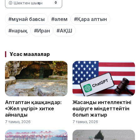
😡 Шектен шыққан
0
#мұнай бағасы
#әлем
#Қара алтын
#нарық
#Иран
#АҚШ
Ұқсас мақалалар
Аптаптан қашқандар:
Жасанды интеллектіні
«Жел үңгірі» хитке
өшіруге міндеттейтін
айналды
болып жатыр
7 тамыз, 2026
7 тамыз, 2026