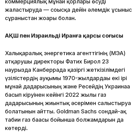
коммерциялық мұнай қорлары өсуді
жалғастыруда — соғысқа дейін әлемдік ұсыныс
сұраныстан жоғары болған.
АҚШ пен Израильдің Иранға қарсы соғысы
Халықаралық энергетика агенттігінің (МЭА)
атқарушы директоры Фатих Бирол 23
наурызда Канберрада қазіргі жеткізілімдегі
үзілістердің ауқымы 1970-жылдардағы екі ірі
мұнай дағдарысының және Ресейдің Украинаға
басып кіруінен кейінгі 2022 жылғы газ
дағдарысының жиынтық әсерімен салыстыруға
болатынын айтты. Goldman Sachs сондай-ақ
табиғи газ бағасы бойынша болжамдарын да
көтерді.