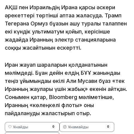
АҚШ пен Израильдің Иранға қарсы әскери
әрекеттері төртінші аптаға жалғасуда. Трамп
Тегеранға Ормуз бұғазын ашу туралы талаппен
екі күндік ультиматум қойып, керісінше
жағдайда Иранның электр станцияларына
соққы жасайтынын ескертті.
Иран жауап шараларын қолданатынын
мәлімдеді. Бұған дейін елдің БҰҰ жанындағы
теңіз ұйымындағы өкілі Али Мусави бұғаз «тек
Иранның жаулары үшін жабық» екенін айтқан.
Сонымен қатар, Bloomberg мәліметінше,
Иранның «көлеңкелі флоты» оны
пайдалануды жалғастырып отыр.
🤍 Ұнайды
😞 Ұнамайды
0
0