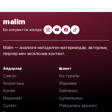
malim
Біз әлеуметтік желіде:
Malim — анализге негізделген материалдар, авторлық
пікірлер мен эксклюзив контент.
Айдарлар
Қызмет
Саясат
Біз туралы
Аналитика
Жарнама
Қоғам
Байланыс
Мәдениет
Құпиялылық
Сұхбат
Пайдалану ережесі