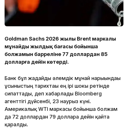
Goldman Sachs 2026 жылы Brent маркалы
мұнайдың жылдық бағасы бойынша
болжамын барреліне 77 доллардан 85
долларға дейін көтерді
.
Банк бұл жағдайды әлемдік мұнай нарығындағы
ұсыныстың тарихтағы ең ірі шокы ретінде
сипаттады, деп хабарлады Bloomberg
агенттігі дүйсенбі, 23 наурыз күні.
Америкалық WTI маркасы бойынша болжам
да 72 доллардан 79 долларға дейін қайта
қаралды.