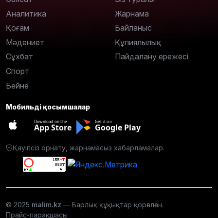
Аналитика
Жарнама
Қоғам
Байланыс
Мәдениет
Құпиялылық
Сұхбат
Пайдалану ережесі
Спорт
Бейне
Мобильді қосымшалар
Download on the
Get it on
App Store
Google Play
Қауіпсіз орнату, жарнамасыз хабарламалар.
© 2025
malim.kz
— Барлық құқықтар қорғалған.
Прайс-парақшасы