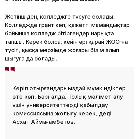
Жетіншіден, колледжге түсуге болады.
Колледжде грант көп, қажетті мамандықтар
бойынша колледж бітіргендер нарықта
тапшы. Керек болса, кейін әрі қарай ЖОО-ға
түсіп, қысқа мерзімде жоғары білім алып
шығуға да болады.
Көріп отырғандарыңыздай мүмкіндіктер
өте көп. Бәрі алда. Толық мәлімет алу
үшін университеттердің қабылдау
комиссиясына жолығу керек, деді
Асхат Аймағамбетов.