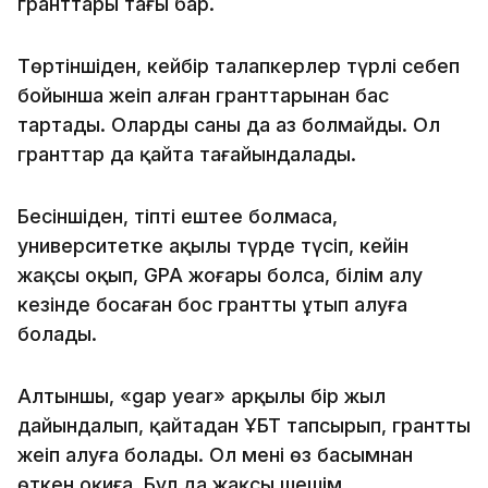
гранттары тағы бар.
Төртіншіден, кейбір талапкерлер түрлі себеп
бойынша жеңіп алған гранттарынан бас
тартады. Олардың саны да аз болмайды. Ол
гранттар да қайта тағайындалады.
Бесіншіден, тіпті ештеңе болмаса,
университетке ақылы түрде түсіп, кейін
жақсы оқып, GPA жоғары болса, білім алу
кезінде босаған бос грантты ұтып алуға
болады.
Алтыншы, «gap year» арқылы бір жыл
дайындалып, қайтадан ҰБТ тапсырып, грантты
жеңіп алуға болады. Ол менің өз басымнан
өткен оқиға. Бұл да жақсы шешім.