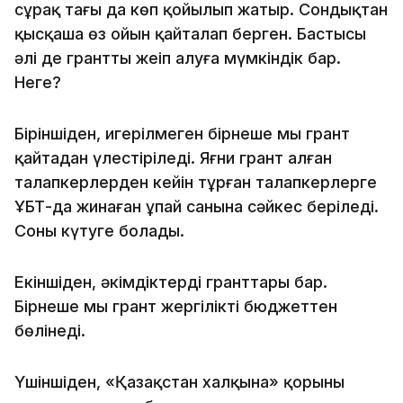
сұрақ тағы да көп қойылып жатыр. Сондықтан
қысқаша өз ойын қайталап берген. Бастысы
әлі де грантты жеңіп алуға мүмкіндік бар.
Неге?
Біріншіден, игерілмеген бірнеше мың грант
қайтадан үлестіріледі. Яғни грант алған
талапкерлерден кейін тұрған талапкерлерге
ҰБТ-да жинаған ұпай санына сәйкес беріледі.
Соны күтуге болады.
Екіншіден, әкімдіктердің гранттары бар.
Бірнеше мың грант жергілікті бюджеттен
бөлінеді.
Үшіншіден, «Қазақстан халқына» қорының