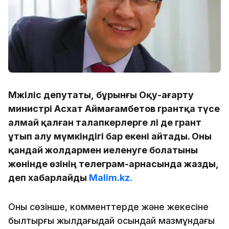
Мәжіліс депутаты, бұрынғы Оқу-ағарту
министрі Асхат Аймағамбетов грантқа түсе
алмай қалған талапкерлерге әлі де грант
ұтып алу мүмкіндігі бар екені айтады. Оны
қандай жолдармен иеленуге болатыны
жөнінде өзінің телеграм-арнасында жазды,
деп хабарлайды
Malim.kz.
Оның сөзінше, комменттерде және жекесіне
былтырғы жылдағыдай осындай мазмұндағы