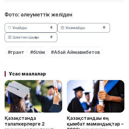
Фото: әлеуметтік желіден
🤍 Ұнайды
😞 Ұнамайды
0
0
😡 Шектен шыққан
0
#грант
#білім
#Абай Аймағамбетов
Ұқсас мақалалар
Қазақстанда
Қазақстандағы ең
талапкерлерге 2
қымбат мамандықтар –