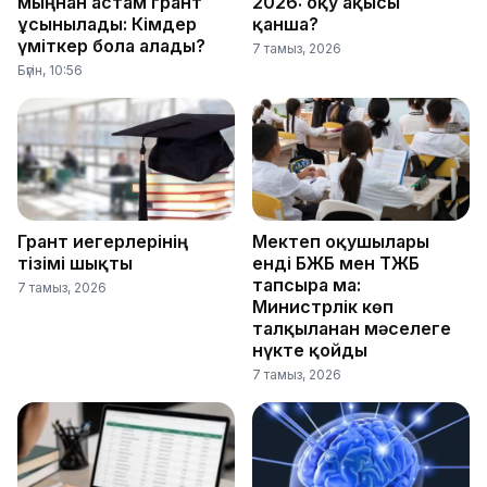
мыңнан астам грант
2026: оқу ақысы
ұсынылады: Кімдер
қанша?
үміткер бола алады?
7 тамыз, 2026
Бүгін, 10:56
Грант иегерлерінің
Мектеп оқушылары
тізімі шықты
енді БЖБ мен ТЖБ
тапсыра ма:
7 тамыз, 2026
Министрлік көп
талқыланған мәселеге
нүкте қойды
7 тамыз, 2026