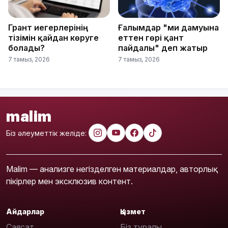
Грант иегерлерінің
Ғалымдар "ми дамуына
тізімін қайдан көруге
еттен гөрі қант
болады?
пайдалы" деп жатыр
7 тамыз, 2026
7 тамыз, 2026
malim
Біз әлеуметтік желіде:
Malim — анализге негізделген материалдар, авторлық
пікірлер мен эксклюзив контент.
Айдарлар
Қызмет
Саясат
Біз туралы