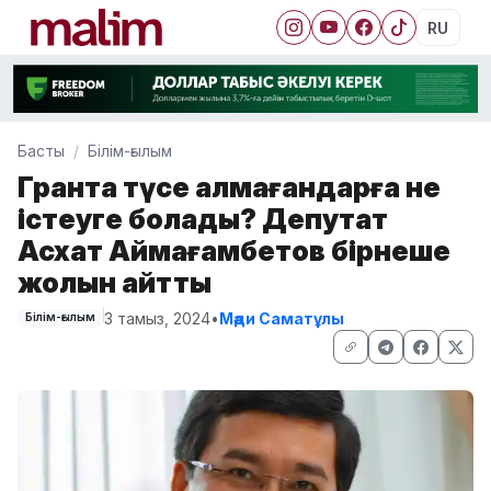
RU
Басты
Білім-ғылым
Грантқа түсе алмағандарға не
істеуге болады? Депутат
Асхат Аймағамбетов бірнеше
жолын айтты
3 тамыз, 2024
•
Мәди Саматұлы
Білім-ғылым