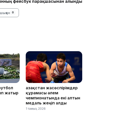
нның фейсбук парақшасынан алынды
шыққан
0
20:07
18:58
футбол
Қазақстан жасөспірімдер
ып жатыр
құрамасы әлем
17:57
чемпионатында екі алтын
медаль жеңіп алды
1 тамыз, 2026