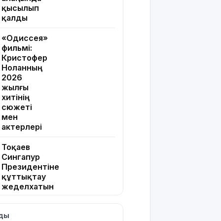
қысылып
қалды
«Одиссея»
фильмі:
Кристофер
Ноланның
2026
жылғы
хитінің
сюжеті
мен
актерлері
Тоқаев
Сингапур
Президентіне
құттықтау
жеделхатын
жолдады
лды
Түркия