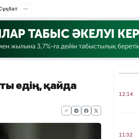
Сұқбат
ты едің, қайда
12:14
11:32