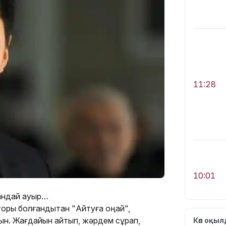
11:28
10:01
қандай ауыр…
торы болғандықтан "Айтуға оңай",
ын. Жағдайын айтып, жəрдем сұрап,
Көп оқы