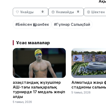
Ақы
🤍 Ұнайды
😞 Ұнамайды
😡 Шектен 
0
0
#Бейсен Құранбек
#Гүлнәр Салықбай
Ұқсас мақалалар
Қазақстандық жүзушілер
Алматыда жаңа 
АҚШ-тағы халықаралық
стадионы салын
турнирде 17 медаль жеңіп
5 тамыз, 2026
алды
5 тамыз, 2026