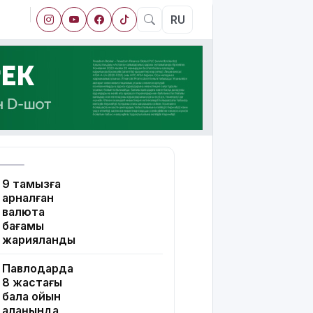
RU
9 тамызға
арналған
валюта
бағамы
жарияланды
Павлодарда
8 жастағы
бала ойын
алаңында