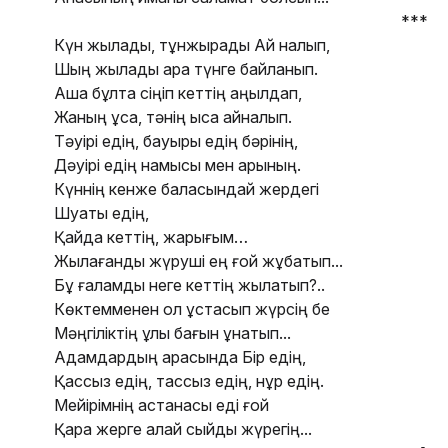
***
Күн жылады, тұнжырады Ай налып,
Шың жылады қара түнге байланып.
Ақша бұлтқа сіңіп кеттің аңқылдап,
Жаның құсқа, тəнің қысқа айналып.
Тəуірі едің, бауыры едің бəрінің,
Дəуірі едің намысы мен арының.
Күннің кенже баласындай жердегі
Шуақты едің,
Қайда кеттің, жарығым…
Жылағанды жүруші ең ғой жұбатып...
Бұ ғаламды неге кеттің жылатып?..
Көктемменен қол ұстасып жүрсің бе
Мəңгіліктің ұлы бағын ұнатып...
Адамдардың арасында Бір едің,
Қассыз едің, тассыз едің, нұр едің.
Мейірімнің астанасы еді ғой
Қара жерге қалай сыйды жүрегің...