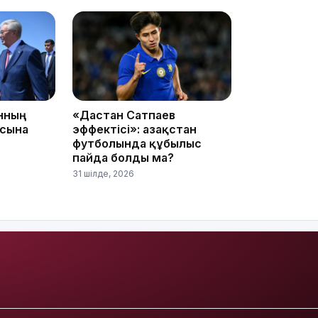
17:10
анның
«Дастан Сатпаев
асына
эффектісі»: Қазақстан
футболында құбылыс
пайда болды ма?
16:59
31 шілде, 2026
15:55