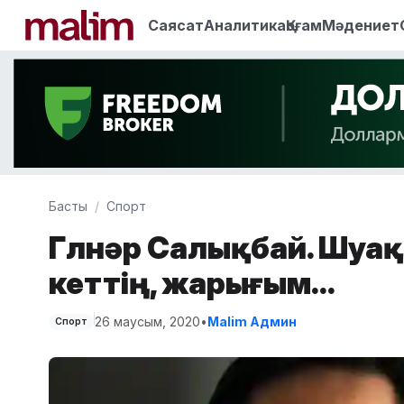
Саясат
Аналитика
Қоғам
Мәдениет
Басты
Спорт
Гүлнәр Салықбай. Шуақ
кеттің, жарығым…
26 маусым, 2020
•
Malim Админ
Спорт