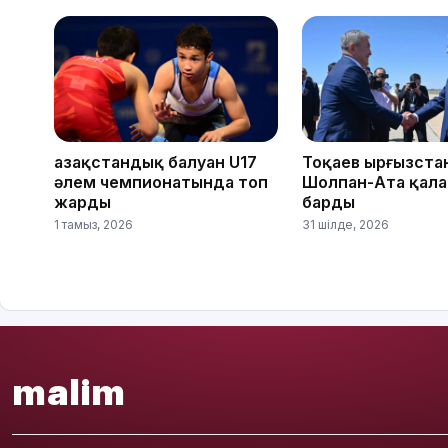
Қазақстандық балуан U17
Тоқаев Қырғызст
әлем чемпионатында топ
Шолпан-Ата қал
жарды
барды
1 тамыз, 2026
31 шілде, 2026
malim