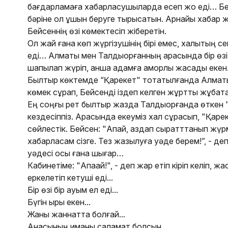
бағдарламаға хабарласушыларда есеп жоқ еді… Бей
бəріне қол ұшын беруге тырысатын. Арнайы хабар 
Бейсеннің өзі көмектесіп жіберетін.
Ол жай ғана көп жүргізушінің бірі емес, халықтың с
еді… Алматы мен Талдықорғанның арасында бір өзі 
шапқылап жүріп, қанша адамға қамқорлық жасады еке
Былтыр көктемде “Қарекет" тоқтатылғанда Алматы
көмек сұрап, Бейсенді іздеп келген жұртты жұбатар
Ең соңғы рет былтыр жазда Талдықорғанда өткен
кездесіппіз. Арасында екеуміз хал сұрасып, "Қаре
сөйлестік. Бейсен: "Апай, аздап сырқатттанып жүр
хабарласам сізге. Тез жазылуға уəде берем!”, - деп
уəдесі осы ғана шығар…
Кабинетіме: "Апаай!", - деп жарқ етіп кіріп келіп,
еркелетіп кетуші еді...
Бір өзі бір қауым ел еді...
Бүгін қырқы екен...
Жаны жаннатта болғай...
Анасының иманы саламат болсын...