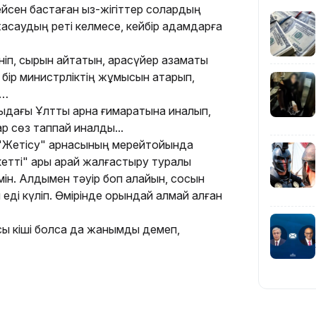
сен бастаған қыз-жігіттер солардың
жасаудың реті келмесе, кейбір адамдарға
09:40
еніп, сырын айтатын, арқасүйер азаматы
бір министрліктің жұмысын атқарып,
н…
дағы Ұлттық арна ғимаратына қиналып,
 сөз таппай қиналдық...
08:41
 "Жетісу" арнасының мерейтойында
кетті" ары қарай жалғастыру туралы
мін. Алдымен тəуір боп алайын, сосын
 еді күліп. Өмірінде орындай алмай қалған
08:29
 жасы кіші болса да жанымды демеп,
08:15