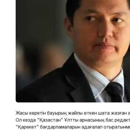
Жақсы көретін бауырың жайлы өткен шақта жазған 
Ол кезде "Қазақстан" Ұлттық арнасының бас редак
"Қарекет" бағдарламаларын қадағалап отыратынм