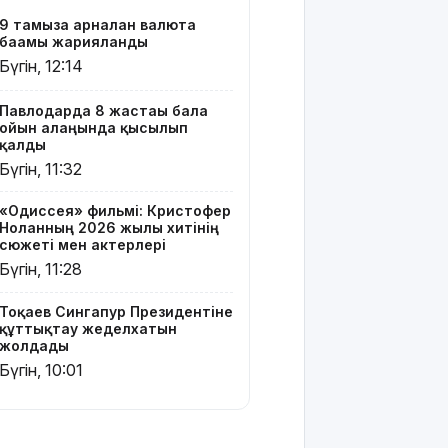
Ресей мен
9 тамызға арналған валюта
Украина
бағамы жарияланды
арасында
Бүгін, 12:14
жаңа
келісім
жасауды
Павлодарда 8 жастағы бала
ойын алаңында қысылып
ұсынды
қалды
Бүгін, 11:32
Бүгін –
Құрылысшылар
«Одиссея» фильмі: Кристофер
күні
Ноланның 2026 жылғы хитінің
сюжеті мен актерлері
9 тамызға
Бүгін, 11:28
арналған
ауа райы
Тоқаев Сингапур Президентіне
болжамы
құттықтау жеделхатын
жолдады
МӘЛІМ
Бүгін, 10:01
АПТА: 2026
жылғы 3-9
тамыз