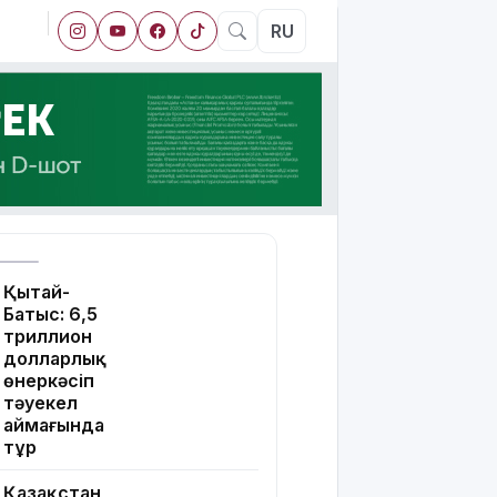
RU
Қытай-
Батыс: 6,5
триллион
долларлық
өнеркәсіп
тәуекел
аймағында
тұр
Қазақстан