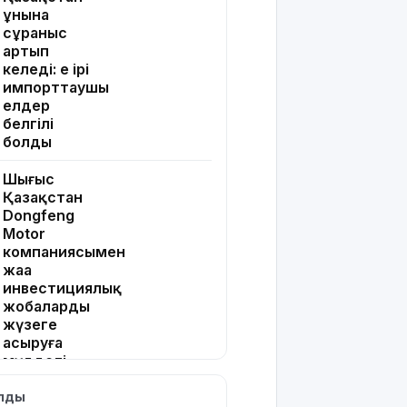
ұнына
сұраныс
артып
келеді: ең ірі
импорттаушы
елдер
белгілі
болды
Шығыс
Қазақстан
Dongfeng
Motor
компаниясымен
жаңа
инвестициялық
жобаларды
жүзеге
асыруға
мүдделі
ылды
Мемлекеттік