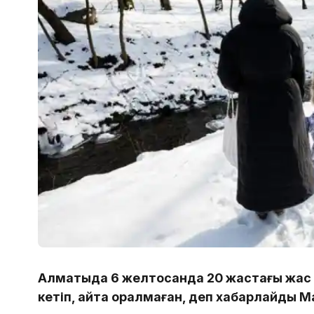
Алматыда 6 желтоқсанда 20 жастағы жас 
кетіп, қайта оралмаған, деп хабарлайды Ma