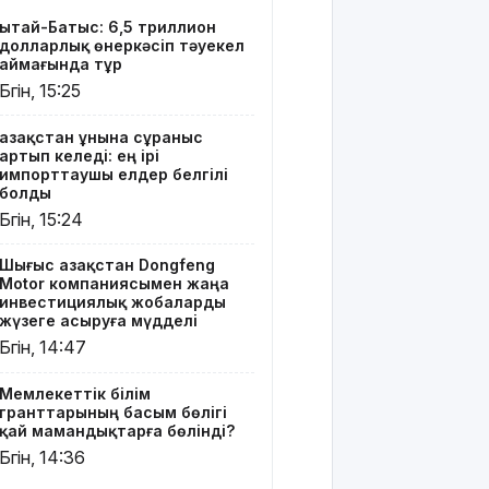
білім
Қытай-Батыс: 6,5 триллион
гранттарының
долларлық өнеркәсіп тәуекел
басым
аймағында тұр
бөлігі қай
Бүгін, 15:25
мамандықтарға
бөлінді?
Қазақстан ұнына сұраныс
артып келеді: ең ірі
Қуандық
импорттаушы елдер белгілі
Бишімбаевтың
болды
анасы
Бүгін, 15:24
бұрынғы
келінінен
Шығыс Қазақстан Dongfeng
25 млн
Motor компаниясымен жаңа
теңге
инвестициялық жобаларды
өндіріп
жүзеге асыруға мүдделі
алмақ
Бүгін, 14:47
Іздеуде
Мемлекеттік білім
жүрген
гранттарының басым бөлігі
блогер
қай мамандықтарға бөлінді?
Қайсар
Бүгін, 14:36
Қамза