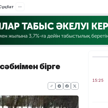
Сұқбат
 сәбиімен бірге
15:25