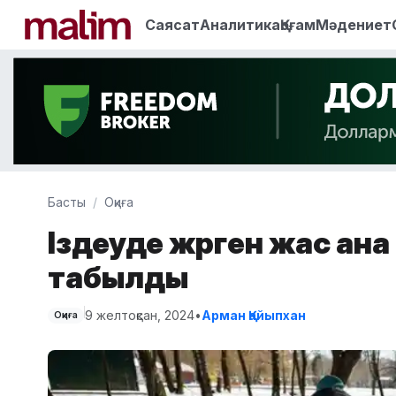
Саясат
Аналитика
Қоғам
Мәдениет
Басты
Оқиға
Іздеуде жүрген жас ана
табылды
9 желтоқсан, 2024
•
Арман Қайыпхан
Оқиға