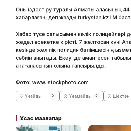
Оны іздестіру туралы Алматы қаласының 44
хабарлаған, деп жазды turkystan.kz ІІМ басп
Хабар түсе салысымен көлік полицейлері д
жедел әрекетке кірісті. 7 желтоқсан күні Ақ
кезінде желілік полиция бөлімшесінің қызм
сәбиін анықтады. Екеуі де аман-есен табылы
ата-анасының қолына тапсырылды.
Фото: www.istockphoto.com
🤍 Ұнайды
😞 Ұнамайды
😡 Шектен 
0
0
Ұқсас мақалалар