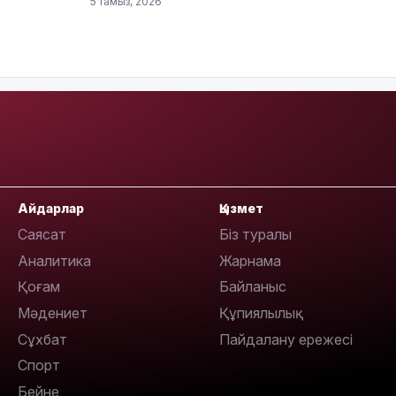
5 тамыз, 2026
11:33
Айдарлар
Қызмет
Саясат
Біз туралы
Аналитика
Жарнама
Қоғам
Байланыс
Мәдениет
Құпиялылық
Сұхбат
Пайдалану ережесі
Спорт
11:19
Бейне