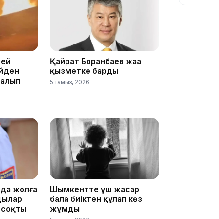
цей
Қайрат Боранбаев жаңа
13:05
үйден
қызметке барды
 алып
5 тамыз, 2026
12:31
да жолға
Шымкентте үш жасар
11:59
дылар
бала биіктен құлап көз
-соқты
жұмды