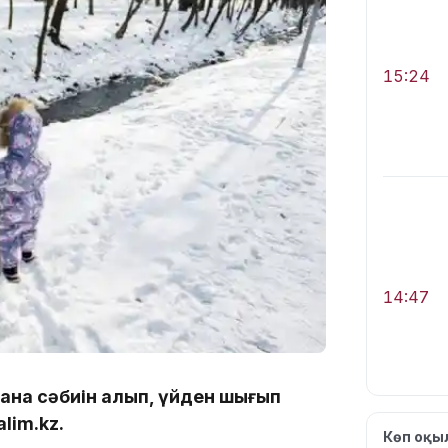
15:24
14:47
ана сәбиін алып, үйден шығып
lim.kz.
Көп оқ