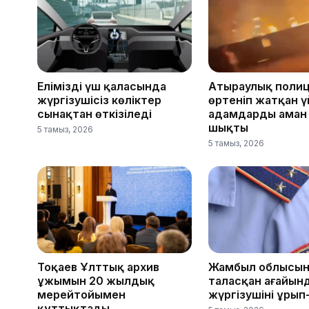
Еліміздің үш қаласында
Атыраулық поли
жүргізушісіз көліктер
өртеніп жатқан 
сынақтан өткізіледі
адамдарды аман
шықты
5 тамыз, 2026
5 тамыз, 2026
Тоқаев Ұлттық архив
Жамбыл облысын
ұжымын 20 жылдық
таласқан ағайын
мерейтойымен
жүргізушіні ұрып
құттықтады