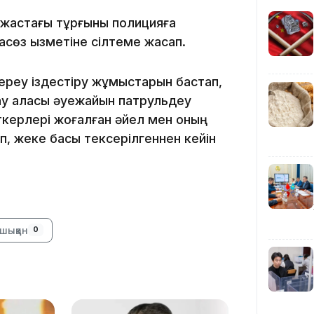
 жастағы тұрғыны полицияға
14:36
асөз қызметіне сілтеме жасап.
ереу іздестіру жұмыстарын бастап,
тау қаласы әуежайын патрульдеу
еткерлері жоғалған әйел мен оның
п, жеке басы тексерілгеннен кейін
13:59
шыққан
0
13:22