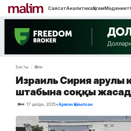
Саясат
Аналитика
Қоғам
Мәдениет
Басты
Әлем
Израиль Сирия Қарулы 
штабына соққы жаса
17 шілде, 2025
•
Арман Қайыпхан
Әлем