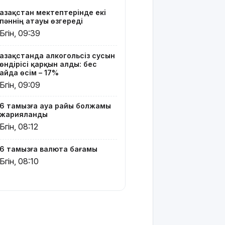
қызметін
Қазақстан мектептерінде екі
тегін
пәннің атауы өзгереді
пайдалана
Бүгін, 09:39
алады –
«Әділет»
Қазақстанда алкогольсіз сусын
партиясының
өндірісі қарқын алды: бес
кандидаты
айда өсім – 17%
Бүгін, 09:09
Димаш
тыңдармандарына
6 тамызға ауа райы болжамы
жаңа
жарияланды
әлемдік
Бүгін, 08:12
жобасын
таныстырды
6 тамызға валюта бағамы
Қазақстандық
Бүгін, 08:10
жүзушілер
АҚШ-тағы
халықаралық
турнирде
17 медаль
жеңіп алды