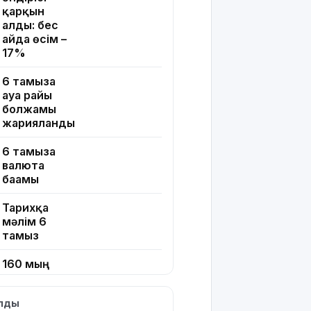
қарқын
алды: бес
айда өсім –
17%
6 тамызға
ауа райы
болжамы
жарияланды
6 тамызға
валюта
бағамы
Тарихқа
мәлім 6
тамыз
160 мың
педагог
ChatGPT
ылды
Edu