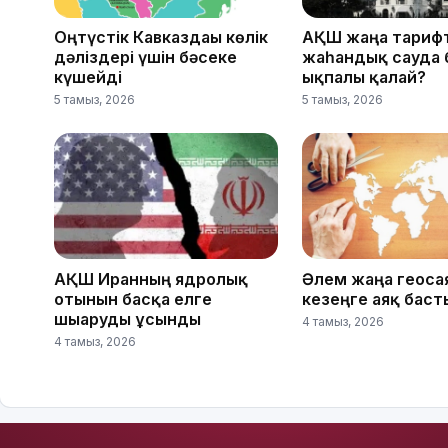
Оңтүстік Кавказдағы көлік
АҚШ жаңа тарифт
дәліздері үшін бәсеке
жаһандық сауда 
күшейді
ықпалы қалай?
5 тамыз, 2026
5 тамыз, 2026
АҚШ Иранның ядролық
Әлем жаңа геоса
отынын басқа елге
кезеңге аяқ баст
шығаруды ұсынды
4 тамыз, 2026
4 тамыз, 2026