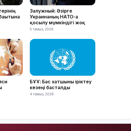
ерінің
Залужный: Әзірге
19:21
бағытына
Украинаның НАТО-ға
қосылу мүмкіндігі жоқ
5 тамыз, 2026
18:41
яси
БҰҰ: Бас хатшыны іріктеу
ы
кезеңі басталды
4 тамыз, 2026
18:40