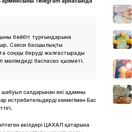
ь армиясының Telegram арнасында
23:11
қының бейбіт тұрғындарына
тыр. Саяси басшылықтың
та соққы беруді жалғастырады
п мәлімдеді баспасөз қызметі.
22:54
 шабуыл салдарынан екі адамның
р истребительдердің көмегімен Бас
тігі.
21:52
өптеген өкілдері ЦАХАЛ қатарына