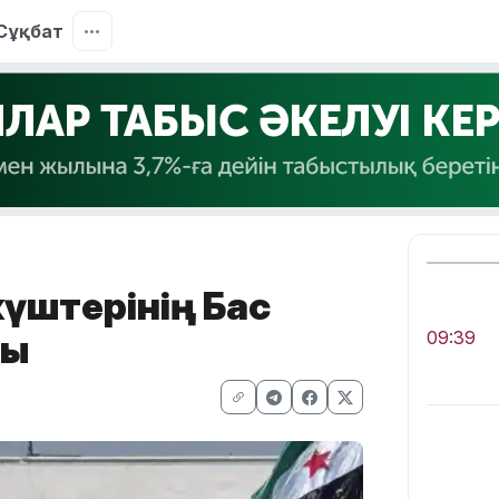
Сұқбат
күштерінің Бас
ды
09:39