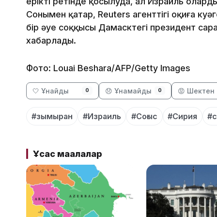
ерікті ретінде қосылуда, ал Израиль олард
Сонымен қатар, Reuters агенттігі оқиға куәг
бір әуе соққысы Дамасктегі президент сара
хабарлады.
Фото: Louai Beshara/AFP/Getty Images
🤍 Ұнайды
😞 Ұнамайды
😡 Шектен 
0
0
#зымыран
#Израиль
#Соғыс
#Сирия
#
Ұқсас мақалалар