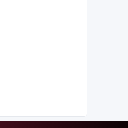
жылы мен
жылыту
маусымына
дайындығы
ШҚО
әкімінің
жіті
бақылауында
Еліміздің
үш
қаласында
жүргізушісіз
көліктер
сынақтан
өткізіледі
Жеке
деректерді
қолданып,
2 млрд
несие
алғандар