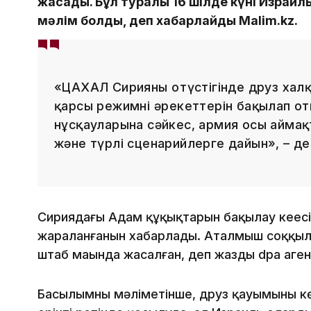
жасады. Бұл туралы 16 шілде күні Израил
мәлім болды, деп хабарлайды Malim.kz.
«ЦАХАЛ Сирияның оңтүстігінде друз хал
қарсы режимнің әрекеттерін бақылап о
нұсқауларына сәйкес, армия осы аймақ
және түрлі сценарийлерге дайын», – де
Сириядағы Адам құқықтарын бақылау кеңесі
жараланғанын хабарлады. Аталмыш соққыла
штаб маңында жасалған, деп жазды dpa агент
Басылымның мәліметінше, друз қауымының к