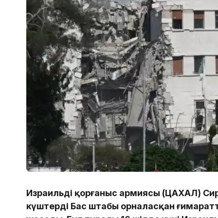
Израильдің қорғаныс армиясы (ЦАХАЛ) Си
күштердің Бас штабы орналасқан ғимаратт