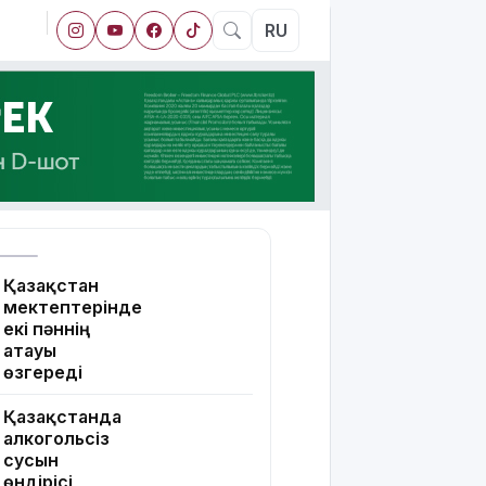
RU
Қазақстан
мектептерінде
екі пәннің
атауы
өзгереді
Қазақстанда
алкогольсіз
сусын
өндірісі