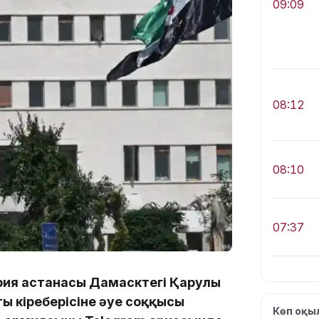
09:09
08:12
08:10
07:37
рия астанасы Дамасктегі Қарулы
ың кіреберісіне әуе соққысы
Көп оқ