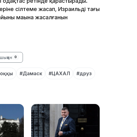
ы одақтас ретінде қарастырады.
еріне сілтеме жасап, Израильдің тағы
йының маңына жасалғанын
21:30
шыққан
0
соққы
#Дамаск
#ЦАХАЛ
#друз
20:16