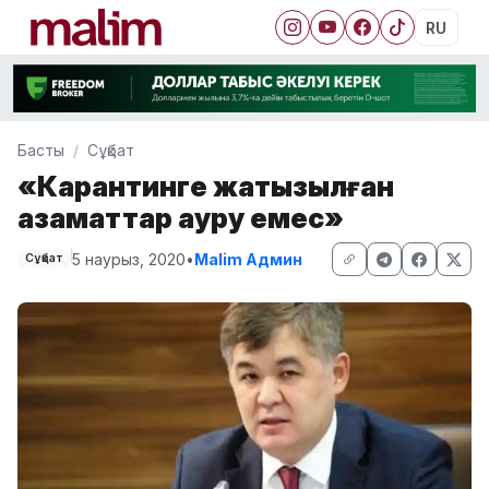
RU
Басты
Сұқбат
«Карантинге жатқызылған
азаматтар ауру емес»
5 наурыз, 2020
•
Malim Админ
Сұқбат