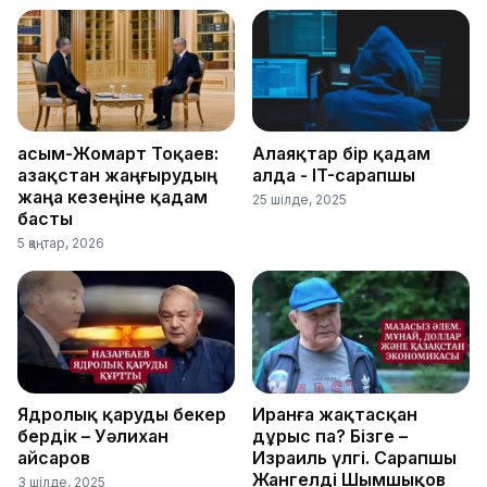
Қасым-Жомарт Тоқаев:
Алаяқтар бір қадам
Қазақстан жаңғырудың
алда - IT-сарапшы
жаңа кезеңіне қадам
25 шілде, 2025
басты
5 қаңтар, 2026
Ядролық қаруды бекер
Иранға жақтасқан
бердік – Уәлихан
дұрыс па? Бізге –
Қайсаров
Израиль үлгі. Сарапшы
Жангелді Шымшықов
3 шілде, 2025