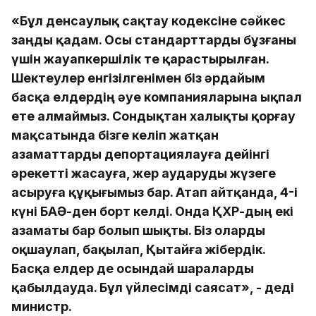
«Бұл денсаулық сақтау кодексіне сәйкес
заңды қадам. Осы стандарттарды бұзғаны
үшін жауапкершілік те қарастырылған.
Шектеулер енгізілгенімен біз әрдайым
басқа елдердің әуе компанияларына ықпал
ете алмаймыз. Сондықтан халықты қорғау
мақсатында бізге келіп жатқан
азаматтарды депортациялауға дейінгі
әрекетті жасауға, жер аударуды жүзеге
асыруға құқығымыз бар. Атап айтқанда, 4-і
күні БАӘ-ден борт келді. Онда ҚХР-дың екі
азаматы бар болып шықты. Біз оларды
оқшаулап, бақылап, Қытайға жібердік.
Басқа елдер де осындай шараларды
қабылдауда. Бұл үйлесімді саясат», - деді
министр.