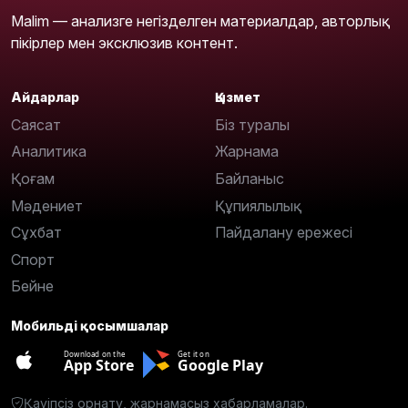
Malim — анализге негізделген материалдар, авторлық
пікірлер мен эксклюзив контент.
Айдарлар
Қызмет
Саясат
Біз туралы
Аналитика
Жарнама
Қоғам
Байланыс
Мәдениет
Құпиялылық
Сұхбат
Пайдалану ережесі
Спорт
Бейне
Мобильді қосымшалар
Download on the
Get it on
App Store
Google Play
Қауіпсіз орнату, жарнамасыз хабарламалар.