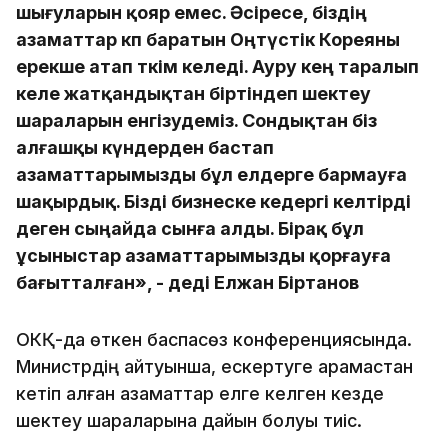
шығуларын қояр емес. Әсіресе, біздің
азаматтар көп баратын Оңтүстік Кореяны
ерекше атап өткім келеді. Ауру кең таралып
келе жатқандықтан біртіндеп шектеу
шараларын енгізудеміз. Сондықтан біз
алғашқы күндерден бастап
азаматтарымызды бұл елдерге бармауға
шақырдық. Бізді бизнеске кедергі келтірді
деген сыңайда сынға алды. Бірақ бұл
ұсыныстар азаматтарымызды қорғауға
бағытталған», - деді Елжан Біртанов
ОКҚ-да өткен баспасөз конференциясында.
Министрдің айтуынша, ескертуге қарамастан
кетіп қалған азаматтар елге келген кезде
шектеу шараларына дайын болуы тиіс.