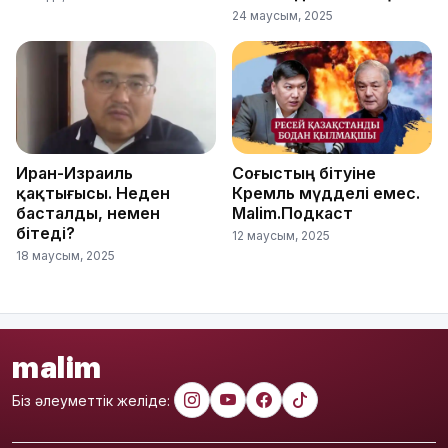
24 маусым, 2025
Иран-Израиль
Соғыстың бітуіне
қақтығысы. Неден
Кремль мүдделі емес.
басталды, немен
Malim.Подкаст
бітеді?
12 маусым, 2025
18 маусым, 2025
malim
Біз әлеуметтік желіде: