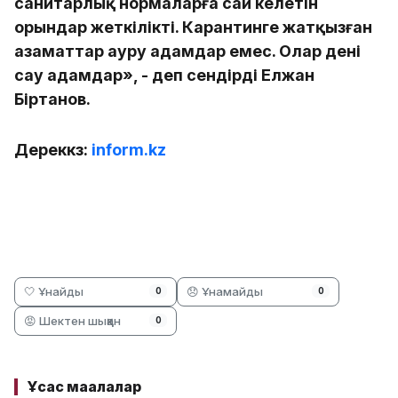
санитарлық нормаларға сай келетін
орындар жеткілікті. Карантинге жатқызған
азаматтар ауру адамдар емес. Олар дені
сау адамдар», - деп сендірді Елжан
Біртанов.
Дерекк
өз:
inform.kz
🤍 Ұнайды
😞 Ұнамайды
0
0
😡 Шектен шыққан
0
Ұқсас мақалалар