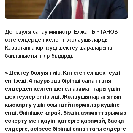
Денсаулық сақтау министрі Елжан БІРТАНОВ
өзге елдерден келетін жолаушыларды
Қазақстанға кіргізуді шектеу шараларына
байланысты пікір білдірді.
«Шектеу болуы тиіс. Көптеген ел шектеуді
енгізеді. 4 наурызда бірінші санаттағы
елдерден келген шетел азаматтары үшін
шектеулер енгізілді. Жолаушылар ағынын
қысқарту үшін осындай нормалар күшіне
енді. Өкінішке қарай, біздің азаматтарымыз
ескерту мен қауіп-қатерге қарамай, басқа
елдерге, әсіресе бірінші санаттағы елдерге