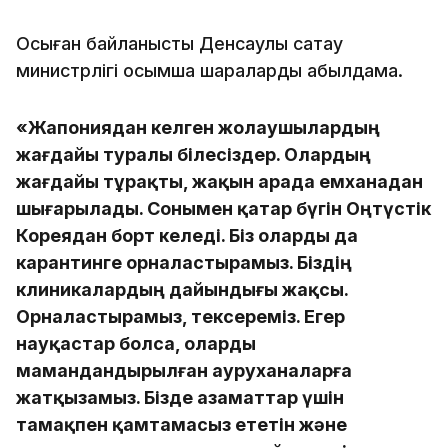
Осыған байланысты Денсаулық сақтау
министрлігі қосымша шараларды қабылдамақ.
«Жапониядан келген жолаушылардың
жағдайы туралы білесіздер. Олардың
жағдайы тұрақты, жақын арада емханадан
шығарылады. Сонымен қатар бүгін Оңтүстік
Кореядан борт келеді. Біз оларды да
карантинге орналастырамыз. Біздің
клиникалардың дайындығы жақсы.
Орналастырамыз, тексереміз. Егер
науқастар болса, оларды
мамандандырылған ауруханаларға
жатқызамыз. Бізде азаматтар үшін
тамақпен қамтамасыз ететін және