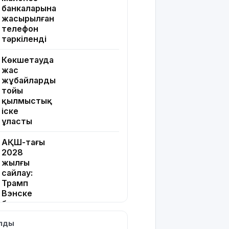
банкаларына
жасырылған
телефон
тәркіленді
Көкшетауда
жас
жұбайлардың
тойы
қылмыстық
іске
ұласты
АҚШ-тағы
2028
жылғы
сайлау:
Трамп
Вэнске
басымдық
бере
ылды
бастады