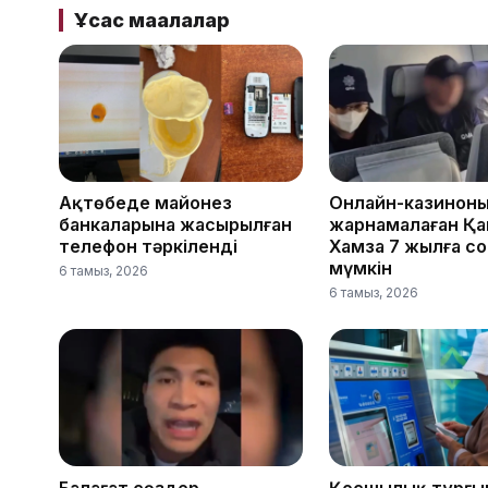
Ұқсас мақалалар
Ақтөбеде майонез
Онлайн-казинон
банкаларына жасырылған
жарнамалаған Қа
телефон тәркіленді
Хамза 7 жылға с
мүмкін
6 тамыз, 2026
6 тамыз, 2026
Балағат сөздер
Қосшылық тұрғы