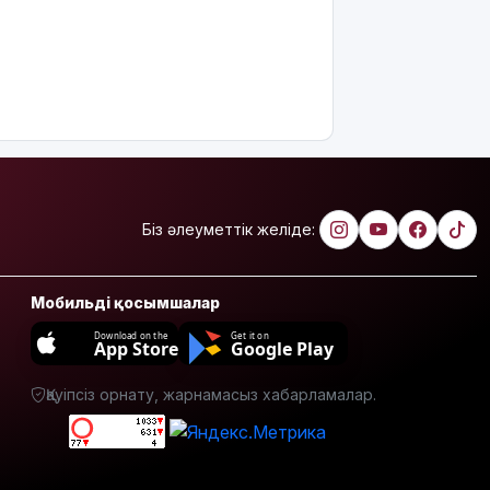
жазбаша
түсіндіріледі
Бектенов:
ЕАЭО
аясында
жасанды
интеллект
пен
кедергісіз
Біз әлеуметтік желіде:
саудаға
басымдық
беріледі
Мобильді қосымшалар
Қосшылық
Download on the
Get it on
App Store
Google Play
тұрғын
«емшіге» 9
млн теңгеге
Қауіпсіз орнату, жарнамасыз хабарламалар.
жуық ақша
аударған
Ең жоғары