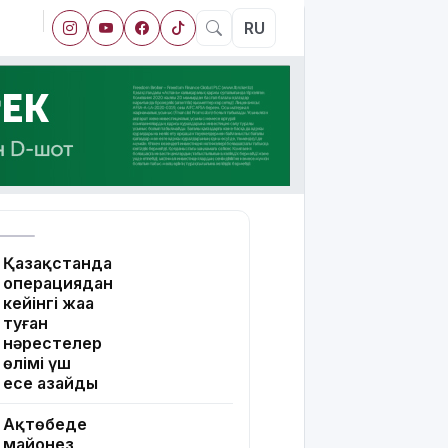
RU
Қазақстанда
операциядан
кейінгі жаңа
туған
нәрестелер
өлімі үш
есе азайды
Ақтөбеде
майонез