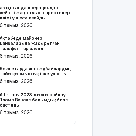
Қазақстанда операциядан
Онлайн-
кейінгі жаңа туған нәрестелер
казиноны
өлімі үш есе азайды
жарнамалаған
6 тамыз, 2026
Қайсар
Хамза 7
Ақтөбеде майонез
жылға
банкаларына жасырылған
сотталуы
телефон тәркіленді
мүмкін
6 тамыз, 2026
Қызылорда
Көкшетауда жас жұбайлардың
облысында
тойы қылмыстық іске ұласты
жылына 6
6 тамыз, 2026
мың тонна
өнім
өндіретін
АҚШ-тағы 2028 жылғы сайлау:
Трамп Вэнске басымдық бере
құс
бастады
фабрикасы
6 тамыз, 2026
ашылды
Балағат
сөздер