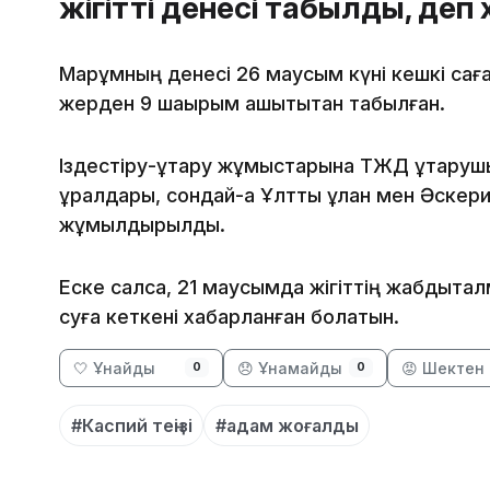
жігіттің денесі табылды, де
Марқұмның денесі 26 маусым күні кешкі саға
жерден 9 шақырым қашықтықтан табылған.
Іздестіру-құтқару жұмыстарына ТЖД құтқару
құралдары, сондай-ақ Ұлттық ұлан мен Әскери
жұмылдырылды.
Еске салсақ, 21 маусымда жігіттің жабдықт
суға кеткені хабарланған болатын.
🤍 Ұнайды
😞 Ұнамайды
😡 Шектен 
0
0
#Каспий теңізі
#адам жоғалды