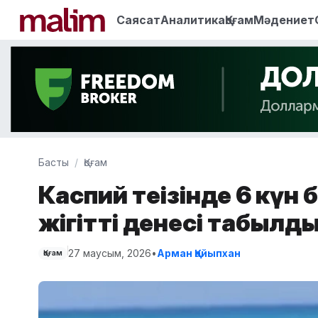
Саясат
Аналитика
Қоғам
Мәдениет
Басты
Қоғам
Каспий теңізінде 6 күн
жігіттің денесі табылд
27 маусым, 2026
•
Арман Қайыпхан
Қоғам