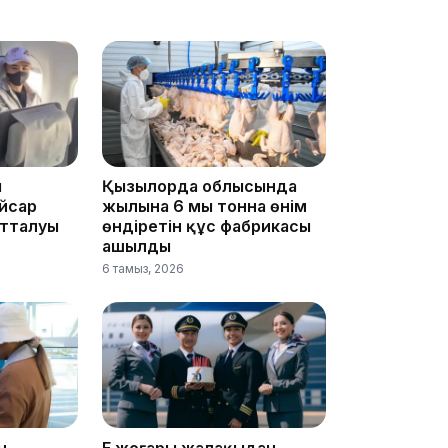
19:09
ы
Қызылорда облысында
18:50
йсар
жылына 6 мың тонна өнім
отталуы
өндіретін құс фабрикасы
ашылды
6 тамыз, 2026
17:33
н
Ең жоғары жалақыдан