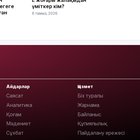
еңгеге
үміткер кім?
ған
6 тамыз, 2026
17:17
Айдарлар
Қызмет
Саясат
Біз туралы
Аналитика
Жарнама
16:37
Қоғам
Байланыс
Мәдениет
Құпиялылық
Сұхбат
Пайдалану ережесі