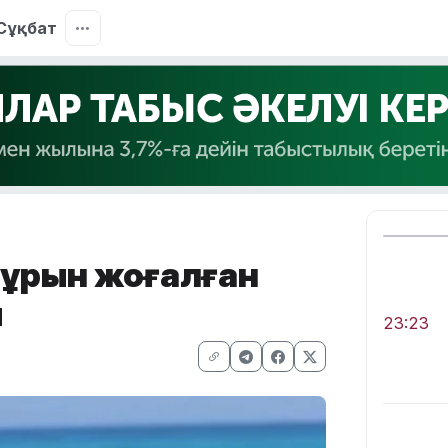
Сұқбат
 бұрын жоғалған
ы
23:23