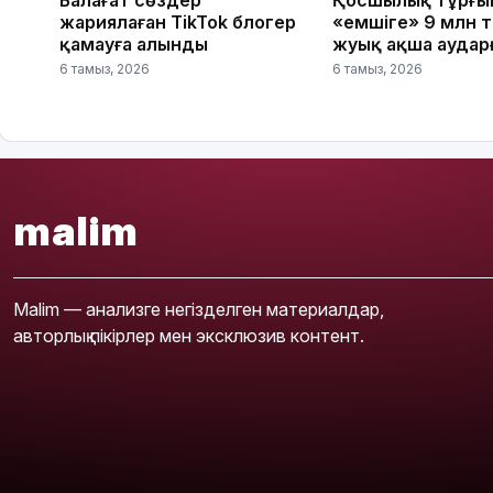
жариялаған TikTok блогер
«емшіге» 9 млн т
қамауға алынды
жуық ақша аудар
6 тамыз, 2026
6 тамыз, 2026
malim
Malim — анализге негізделген материалдар,
авторлық пікірлер мен эксклюзив контент.