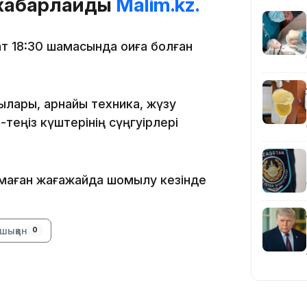
п хабарлайды
Malim.kz.
т 18:30 шамасында оқиға болған
19:36
шылары, арнайы техника, жүзу
-теңіз күштерінің сүңгуірлері
алмаған жағажайда шомылу кезінде
19:10
шыққан
0