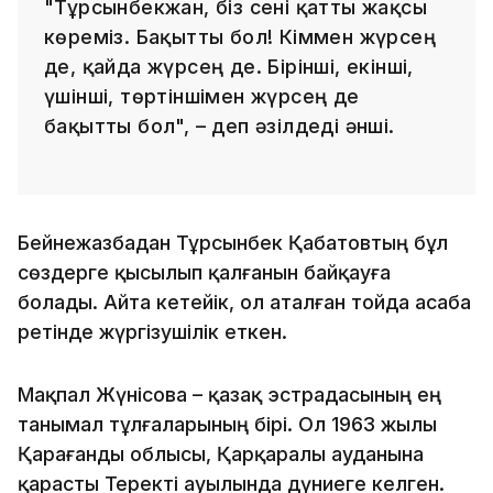
"Тұрсынбекжан, біз сені қатты жақсы
көреміз. Бақытты бол! Кіммен жүрсең
де, қайда жүрсең де. Бірінші, екінші,
үшінші, төртіншімен жүрсең де
бақытты бол", – деп әзілдеді әнші.
Бейнежазбадан Тұрсынбек Қабатовтың бұл
сөздерге қысылып қалғанын байқауға
болады. Айта кетейік, ол аталған тойда асаба
ретінде жүргізушілік еткен.
Мақпал Жүнісова – қазақ эстрадасының ең
танымал тұлғаларының бірі. Ол 1963 жылы
Қарағанды облысы, Қарқаралы ауданына
қарасты Теректі ауылында дүниеге келген.