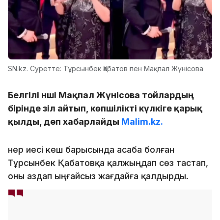
SN.kz. Суретте: Тұрсынбек Қабатов пен Мақпал Жүнісова
Белгілі әнші Мақпал Жүнісова тойлардың
бірінде әзіл айтып, көпшілікті күлкіге қарық
қылды, деп хабарлайды
Malim.kz.
Өнер иесі кеш барысында асаба болған
Тұрсынбек Қабатовқа қалжыңдап сөз тастап,
оны аздап ыңғайсыз жағдайға қалдырды.