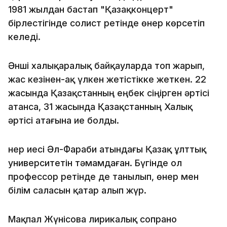
1981 жылдан бастап "Қазақконцерт"
бірлестігінде солист ретінде өнер көрсетіп
келеді.
Әнші халықаралық байқауларда топ жарып,
жас кезінен-ақ үлкен жетістікке жеткен. 22
жасында Қазақстанның еңбек сіңірген әртісі
атанса, 31 жасында Қазақстанның Халық
әртісі атағына ие болды.
Өнер иесі Әл-Фараби атындағы Қазақ ұлттық
университетін тәмамдаған. Бүгінде ол
профессор ретінде де танылып, өнер мен
білім саласын қатар алып жүр.
Мақпал Жүнісова лирикалық сопрано