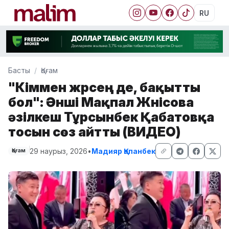
RU
Басты
Қоғам
"Кіммен жүрсең де, бақытты
бол": Әнші Мақпал Жүнісова
әзілкеш Тұрсынбек Қабатовқа
тосын сөз айтты (ВИДЕО)
29 наурыз, 2026
•
Мадияр Қапанбек
Қоғам