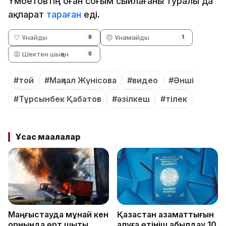
Үмбетовтің оған соғым сыйлағаны туралы да
ақпарат
тараған
еді.
🤍 Ұнайды
😞 Ұнамайды
9
1
😡 Шектен шыққан
0
#той
#Мақпал Жүнісова
#видео
#Әнші
#Тұрсынбек Қабатов
#әзілкеш
#тілек
Ұқсас мақалалар
Маңғыстауда мұнай кен
Қазақстан азаматтығын
орнында өрт шықты
алуға өтініш қабылдау 10