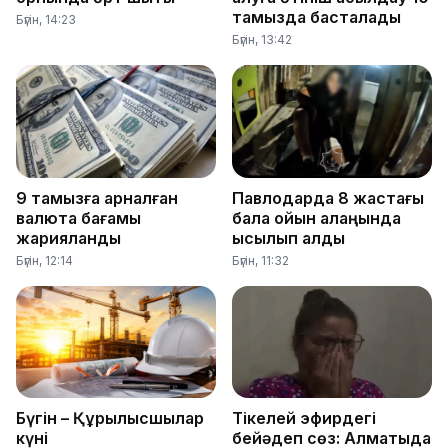
тамызда басталады
Бүгін, 14:23
Бүгін, 13:42
9 тамызға арналған
Павлодарда 8 жастағы
валюта бағамы
бала ойын алаңында
жарияланды
қысылып қалды
Бүгін, 12:14
Бүгін, 11:32
Бүгін – Құрылысшылар
Тікелей эфирдегі
күні
бейәдеп сөз: Алматыда