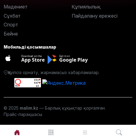
Мәдениет
Құпиялылық
Сұхбат
Пайдалану ережесі
Спорт
Бейне
Мобильді қосымшалар
Download on the
Get it on
App Store
Google Play
Қауіпсіз орнату, жарнамасыз хабарламалар.
© 2025
malim.kz
— Барлық құқықтар қорғалған.
Прайс-парақшасы