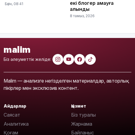
екі блогер қамауға
Бүгін, 08:41
алынды
8 тамыз, 2026
malim
Біз әлеуметтік желіде:
Malim — анализге негізделген материалдар, авторлық
пікірлер мен эксклюзив контент.
Айдарлар
Қызмет
Саясат
Біз туралы
Аналитика
Жарнама
Қоғам
Байланыс