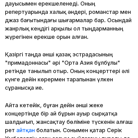
дауысымен ерекшеленеді. Оның
репертуарында халық әндері, романстар мен
джаз бағытындағы шығармалар бар. Осындай
жанрлық кеңдігі арқылы ол тыңдарманның
жүрегінен ерекше орын алған.
Қазіргі таңда әнші қазақ эстрадасының
"примадоннасы" әрі "Орта Азия бұлбұлы"
ретінде танылып отыр. Оның концерттері әлі
күнге дейін көрермен тарапынан үлкен
сұранысқа ие.
Айта кетейік, бұған дейін әнші жеке
концертінде бір ай бұрын ауыр сырқатқа
шалдығып, жансақтау бөліміне түскенін алғаш
рет
айтқан
болатын. Сонымен қатар Серік