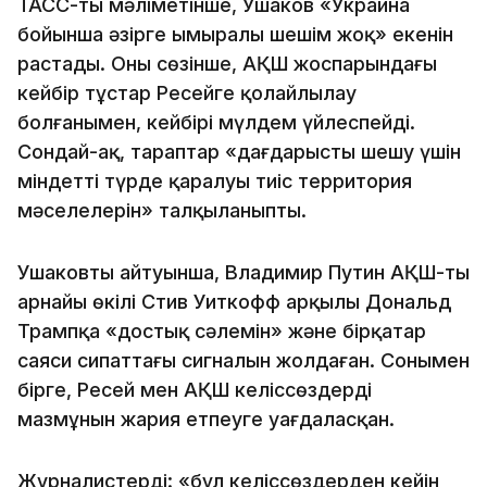
ТАСС-тың мәліметінше, Ушаков «Украина
бойынша әзірге ымыралы шешім жоқ» екенін
растады. Оның сөзінше, АҚШ жоспарындағы
кейбір тұстар Ресейге қолайлылау
болғанымен, кейбірі мүлдем үйлеспейді.
Сондай-ақ, тараптар «дағдарысты шешу үшін
міндетті түрде қаралуы тиіс территория
мәселелерін» талқыланыпты.
Ушаковтың айтуынша, Владимир Путин АҚШ-тың
арнайы өкілі Стив Уиткофф арқылы Дональд
Трампқа «достық сәлемін» және бірқатар
саяси сипаттағы сигналын жолдаған. Сонымен
бірге, Ресей мен АҚШ келіссөздердің
мазмұнын жария етпеуге уағдаласқан.
Журналистердің: «бұл келіссөздерден кейін