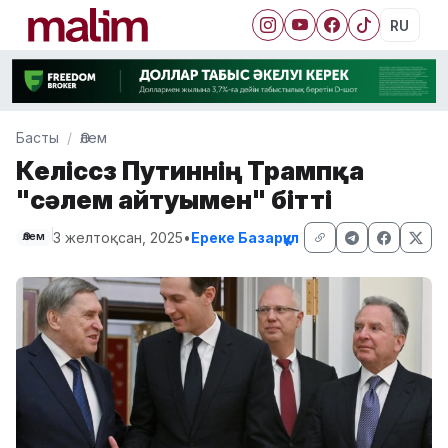
RU
Басты
Әлем
Келіссөз Путиннің Трампқа
"сәлем айтуымен" бітті
3 желтоқсан, 2025
•
Ереке Базарқұл
Әлем