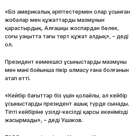
«Біз америкалық әріптестермен олар ұсынған
жобалар мен құжаттардың мазмұнын
қарастырдық. Алғашқы жоспардан бөлек,
соңғы уақытта тағы төрт құжат алдық», – деді
ол.
Президент көмекшісі ұсыныстардың мазмұны
мен мәні бойынша пікір алмасу ғана болғанын
атап өтті.
«Кейбір бағыттар біз үшін қолайлы, ал кейбір
ұсыныстарды президент ашық түрде сынады.
Тіпті кейбіріне үзілді-кесілді қарсы екенімізді
жасырмады», – деді Ушаков.