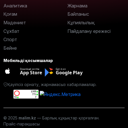
Аналитика
Жарнама
Қоғам
Байланыс
Мәдениет
Құпиялылық
Сұхбат
Пайдалану ережесі
Спорт
Бейне
Мобильді қосымшалар
Download on the
Get it on
App Store
Google Play
Қауіпсіз орнату, жарнамасыз хабарламалар.
© 2025
malim.kz
— Барлық құқықтар қорғалған.
Прайс-парақшасы