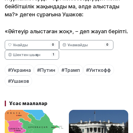
бейбітшілік жақындады ма, әлде алыстады
ма?» деген сұрағына Ушаков:
«Әйтеуір алыстаған жоқ», – деп жауап беріпті.
🤍 Ұнайды
😞 Ұнамайды
0
0
😡 Шектен шыққан
1
#Украина
#Путин
#Трамп
#Уиткофф
#Ушаков
Ұқсас мақалалар