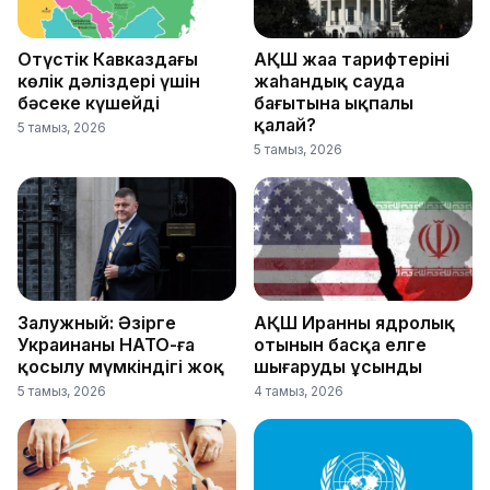
Оңтүстік Кавказдағы
АҚШ жаңа тарифтерінің
көлік дәліздері үшін
жаһандық сауда
бәсеке күшейді
бағытына ықпалы
қалай?
5 тамыз, 2026
5 тамыз, 2026
Залужный: Әзірге
АҚШ Иранның ядролық
Украинаның НАТО-ға
отынын басқа елге
қосылу мүмкіндігі жоқ
шығаруды ұсынды
5 тамыз, 2026
4 тамыз, 2026