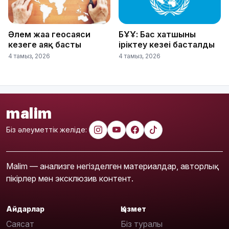
Әлем жаңа геосаяси
БҰҰ: Бас хатшыны
кезеңге аяқ басты
іріктеу кезеңі басталды
4 тамыз, 2026
4 тамыз, 2026
malim
Біз әлеуметтік желіде:
Malim — анализге негізделген материалдар, авторлық
пікірлер мен эксклюзив контент.
Айдарлар
Қызмет
Саясат
Біз туралы