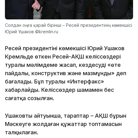
Солдан оңға қарай бірінші – Ресей президентінің көмекшісі
Юрий Ушаков ©kremlin.ru
Ресей президентінің көмекшісі Юрий Ушаков
Кремльде өткен Ресей-АҚШ келіссөздері
туралы мәлімдеме жасап, кездесуді «өте
пайдалы, конструктив және мазмұнды» деп
бағалады. Бұл туралы «Интерфакс»
хабарлайды. Келіссөздер шамамен бес
сағатқа созылған.
Ушаковтың айтуынша, тараптар – АҚШ бұрын
Мәскеуге жолдаған құжаттар топтамасын
талқылаған.