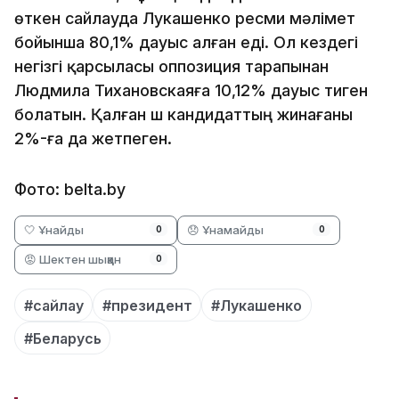
өткен сайлауда Лукашенко ресми мәлімет
бойынша 80,1% дауыс алған еді. Ол кездегі
негізгі қарсыласы оппозиция тарапынан
Людмила Тихановскаяға 10,12% дауыс тиген
болатын. Қалған үш кандидаттың жинағаны
2%-ға да жетпеген.
Фото: belta.by
🤍 Ұнайды
😞 Ұнамайды
0
0
😡 Шектен шыққан
0
#сайлау
#президент
#Лукашенко
#Беларусь