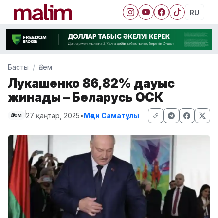
RU
Басты
Әлем
Лукашенко 86,82% дауыс
жинады – Беларусь ОСК
27 қаңтар, 2025
•
Мәди Саматұлы
Әлем