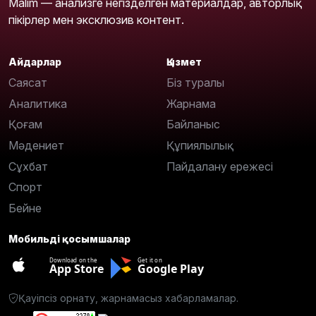
Malim — анализге негізделген материалдар, авторлық
пікірлер мен эксклюзив контент.
Айдарлар
Қызмет
Саясат
Біз туралы
Аналитика
Жарнама
Қоғам
Байланыс
Мәдениет
Құпиялылық
Сұхбат
Пайдалану ережесі
Спорт
Бейне
Мобильді қосымшалар
Download on the
Get it on
App Store
Google Play
Қауіпсіз орнату, жарнамасыз хабарламалар.