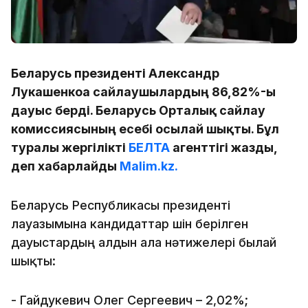
Беларусь президенті Александр
Лукашенкоға сайлаушылардың 86,82%-ы
дауыс берді. Беларусь Орталық сайлау
комиссиясының есебі осылай шықты. Бұл
туралы жергілікті
БЕЛТА
агенттігі жазды,
деп хабарлайды
Malim.kz.
Беларусь Республикасы президенті
лауазымына кандидаттар үшін берілген
дауыстардың алдын ала нәтижелері былай
шықты:
- Гайдукевич Олег Сергеевич – 2,02%;