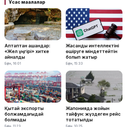
Ұқсас мақалалар
Аптаптан қашқандар:
Жасанды интеллектіні
«Жел үңгірі» хитке
өшіруге міндеттейтін
айналды
болып жатыр
Бүгін, 16:01
Бүгін, 15:33
Қытай экспорты
Жапонияда жойқын
болжамдағыдай
тайфун: жүздеген рейс
болмады
тоқтатылды
Бүгін, 11:23
Бүгін, 10:25