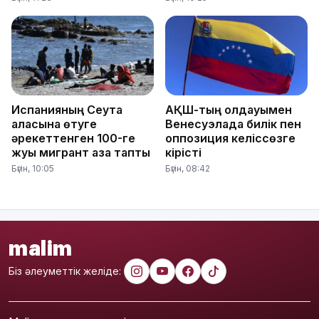
Испанияның Сеута
АҚШ-тың қолдауымен
қаласына өтуге
Венесуэлада билік пен
әрекеттенген 100-ге
оппозиция келіссөзге
жуық мигрант қаза тапты
кірісті
Бүгін, 10:05
Бүгін, 08:42
malim
Біз әлеуметтік желіде: