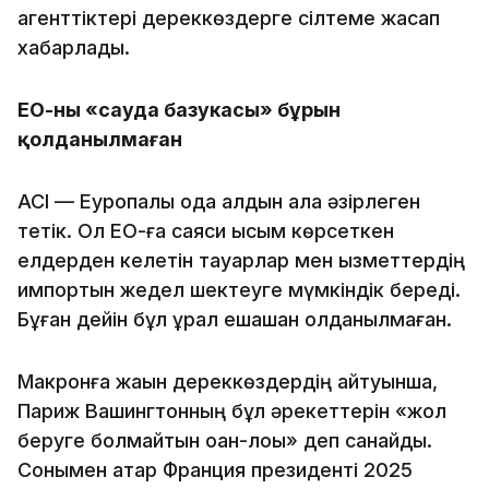
агенттіктері дереккөздерге сілтеме жасап
хабарлады.
ЕО-ның «сауда базукасы» бұрын
қолданылмаған
ACI — Еуропалық одақ алдын ала әзірлеген
тетік. Ол ЕО-ға саяси қысым көрсеткен
елдерден келетін тауарлар мен қызметтердің
импортын жедел шектеуге мүмкіндік береді.
Бұған дейін бұл құрал ешқашан қолданылмаған.
Макронға жақын дереккөздердің айтуынша,
Париж Вашингтонның бұл әрекеттерін «жол
беруге болмайтын қоқан-лоққы» деп санайды.
Сонымен қатар Франция президенті 2025