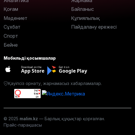
Аналитика
Жарнама
Қоғам
Байланыс
Мәдениет
Құпиялылық
Сұхбат
Пайдалану ережесі
Спорт
Бейне
Мобильді қосымшалар
Download on the
Get it on
App Store
Google Play
Қауіпсіз орнату, жарнамасыз хабарламалар.
© 2025
malim.kz
— Барлық құқықтар қорғалған.
Прайс-парақшасы