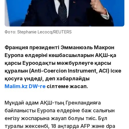
Фото: Stephanie Lecocq/REUTERS
Франция президенті Эмманюэль Макрон
Еуропа елдерінің көшбасшыларын АҚШ-қа
қарсы Еуроодақтың мәжбүрлеуге қарсы
құралын (Anti-Coercion Instrument, ACI) іске
қосуға үндеді, деп хабарлайды
Malim.kz
DW-ге
сілтеме жасап.
Мұндай қадам АҚШ-тың Гренландияға
байланысты Еуропа елдеріне баж салығын
енгізу жоспарына жауап болуы тиіс. Бұл
туралы жексенбі, 18 қаңтарда AFP және dpa