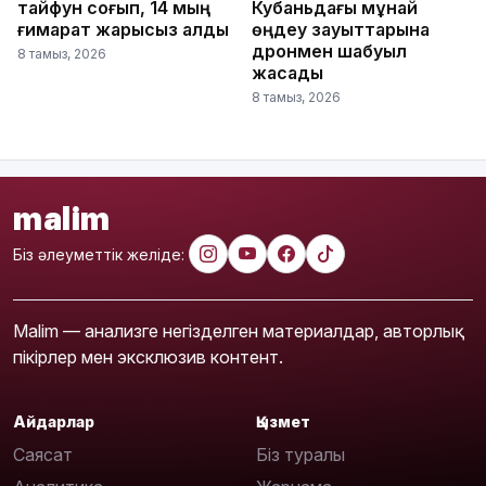
тайфун соғып, 14 мың
Кубаньдағы мұнай
ғимарат жарықсыз қалды
өңдеу зауыттарына
дронмен шабуыл
8 тамыз, 2026
жасады
8 тамыз, 2026
malim
Біз әлеуметтік желіде:
Malim — анализге негізделген материалдар, авторлық
пікірлер мен эксклюзив контент.
Айдарлар
Қызмет
Саясат
Біз туралы