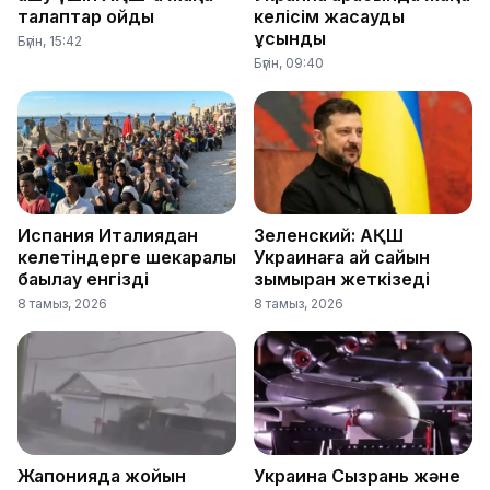
талаптар қойды
келісім жасауды
ұсынды
Бүгін, 15:42
Бүгін, 09:40
Испания Италиядан
Зеленский: АҚШ
келетіндерге шекаралық
Украинаға ай сайын
бақылау енгізді
зымыран жеткізеді
8 тамыз, 2026
8 тамыз, 2026
Жапонияда жойқын
Украина Сызрань және