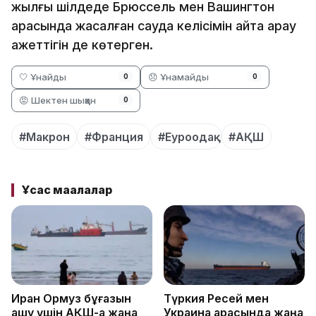
жылғы шілдеде Брюссель мен Вашингтон
арасында жасалған сауда келісімін қайта қарау
қажеттігін де көтерген.
🤍 Ұнайды
😞 Ұнамайды
0
0
😡 Шектен шыққан
0
#Макрон
#Франция
#Еуроодақ
#АҚШ
Ұқсас мақалалар
Иран Ормуз бұғазын
Түркия Ресей мен
ашу үшін АҚШ-қа жаңа
Украина арасында жаңа