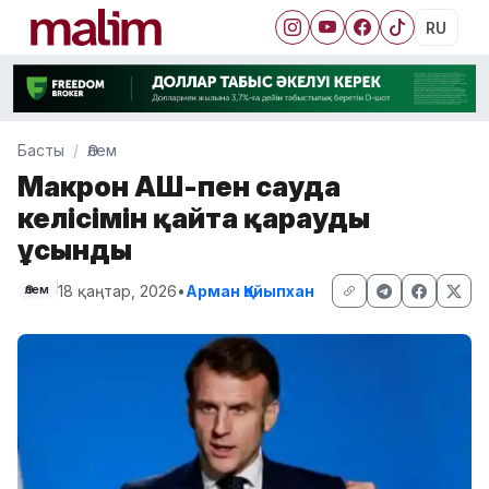
RU
Басты
Әлем
Макрон АҚШ-пен сауда
келісімін қайта қарауды
ұсынды
18 қаңтар, 2026
•
Арман Қайыпхан
Әлем