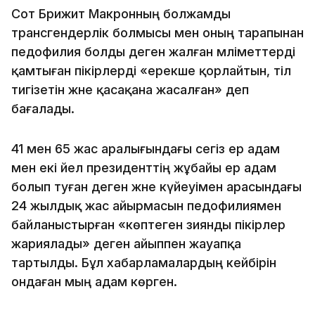
Сот Брижит Макронның болжамды
трансгендерлік болмысы мен оның тарапынан
педофилия болды деген жалған мәліметтерді
қамтыған пікірлерді «ерекше қорлайтын, тіл
тигізетін және қасақана жасалған» деп
бағалады.
41 мен 65 жас аралығындағы сегіз ер адам
мен екі әйел президенттің жұбайы ер адам
болып туған деген және күйеуімен арасындағы
24 жылдық жас айырмасын педофилиямен
байланыстырған «көптеген зиянды пікірлер
жариялады» деген айыппен жауапқа
тартылды. Бұл хабарламалардың кейбірін
ондаған мың адам көрген.