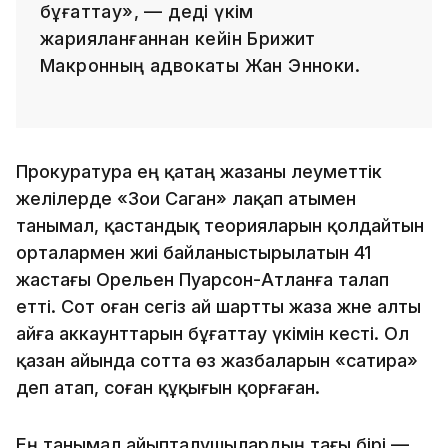
бұғаттау», — деді үкім
жарияланғаннан кейін Брижит
Макронның адвокаты Жан Энноки.
Прокуратура ең қатаң жазаны әлеуметтік
желілерде «Зои Саган» лақап атымен
танымал, қастандық теорияларын қолдайтын
орталармен жиі байланыстырылатын 41
жастағы Орельен Пуарсон-Атланға талап
етті. Сот оған сегіз ай шартты жаза және алты
айға аккаунттарын бұғаттау үкімін кесті. Ол
қазан айында сотта өз жазбаларын «сатира»
деп атап, соған құқығын қорғаған.
Ең танымал айыпталушылардың тағы бірі —