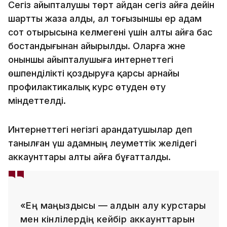
Сегіз айыпталушы төрт айдан сегіз айға дейін
шартты жаза алды, ал тоғызыншы ер адам
сот отырысына келмегені үшін алты айға бас
бостандығынан айырылды. Оларға және
оныншы айыпталушыға интернеттегі
өшпенділікті қоздыруға қарсы арнайы
профилактикалық курс өтуден өту
міндеттелді.
Интернеттегі негізгі арандатушылар деп
танылған үш адамның әлеуметтік желідегі
аккаунттары алты айға бұғатталды.
«Ең маңыздысы — алдын алу курстары
мен кінәлілердің кейбір аккаунттарын