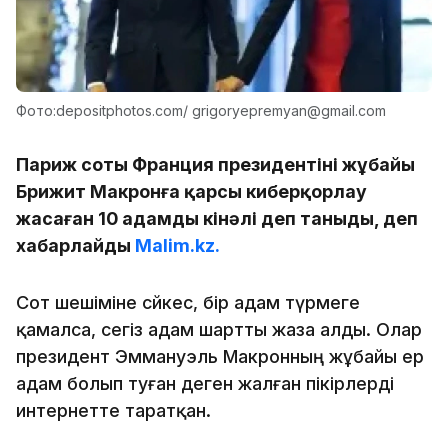
Фото:depositphotos.com/ grigoryepremyan@gmail.com
Париж соты Франция президентінің жұбайы
Брижит Макронға қарсы киберқорлау
жасаған 10 адамды кінәлі деп таныды, деп
хабарлайды
Malim.kz.
Сот шешіміне сәйкес, бір адам түрмеге
қамалса, сегіз адам шартты жаза алды. Олар
президент Эммануэль Макронның жұбайы ер
адам болып туған деген жалған пікірлерді
интернетте таратқан.