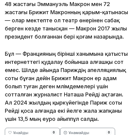
48 жастағы Эммануэль Макрон мен 72
жастағы Брижит Макронның қарым-қатынасы
— олар мектепте ол театр өнерінен сабақ
берген кезде танысқан — Макрон 2017 жылы
президент болғаннан бері қоғам назарында.
Бұл — Францияның бірінші ханымына қатысты
интернеттегі қудалау бойынша алғашқы сот
емес. Шілде айында Париждің апелляциялық
соты бұған дейін Брижит Макрон ер адам
болып туған деген мәлімдемелері үшін
сотталған журналист Наташа Рейді ақтаған.
Ал 2024 жылдың қыркүйегінде Париж соты
Рейді қоса алғанда екі әйелге жала жапқаны
үшін 13,5 мың еуро айыппұл салды.
🤍 Ұнайды
😞 Ұнамайды
0
0