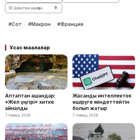
😡 Шектен шыққан
0
#Сот
#Макрон
#Франция
Ұқсас мақалалар
Аптаптан қашқандар:
Жасанды интеллектіні
«Жел үңгірі» хитке
өшіруге міндеттейтін
айналды
болып жатыр
7 тамыз, 2026
7 тамыз, 2026