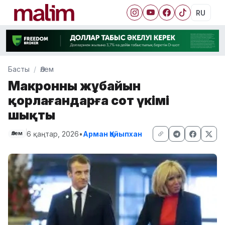
RU
Басты
Әлем
Макронның жұбайын
қорлағандарға сот үкімі
шықты
6 қаңтар, 2026
•
Арман Қайыпхан
Әлем