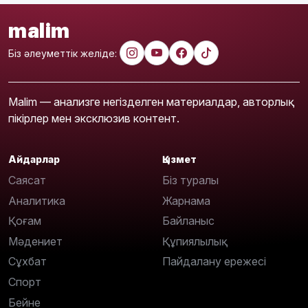
malim
Біз әлеуметтік желіде:
Malim — анализге негізделген материалдар, авторлық
пікірлер мен эксклюзив контент.
Айдарлар
Қызмет
Саясат
Біз туралы
Аналитика
Жарнама
Қоғам
Байланыс
Мәдениет
Құпиялылық
Сұхбат
Пайдалану ережесі
Спорт
Бейне