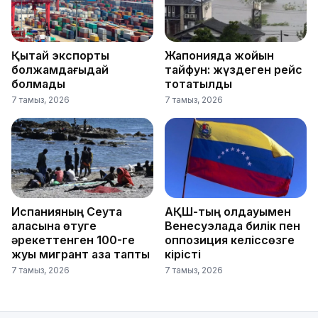
Қытай экспорты
Жапонияда жойқын
болжамдағыдай
тайфун: жүздеген рейс
болмады
тоқтатылды
7 тамыз, 2026
7 тамыз, 2026
Испанияның Сеута
АҚШ-тың қолдауымен
қаласына өтуге
Венесуэлада билік пен
әрекеттенген 100-ге
оппозиция келіссөзге
жуық мигрант қаза тапты
кірісті
7 тамыз, 2026
7 тамыз, 2026