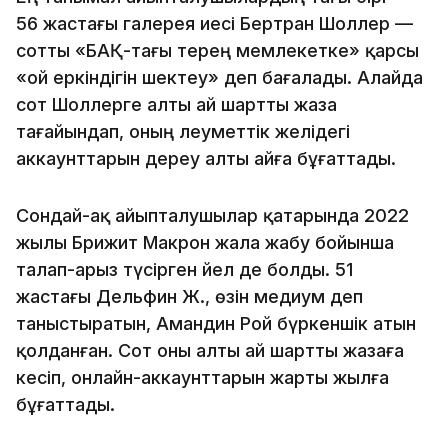
56 жастағы галерея иесі Бертран Шоллер —
сотты «БАҚ-тағы терең мемлекетке» қарсы
«ой еркіндігін шектеу» деп бағалады. Алайда
сот Шоллерге алты ай шартты жаза
тағайындап, оның әлеуметтік желідегі
аккаунттарын дереу алты айға бұғаттады.
Сондай-ақ айыпталушылар қатарында 2022
жылы Брижит Макрон жала жабу бойынша
талап-арыз түсірген әйел де болды. 51
жастағы Дельфин Ж., өзін медиум деп
таныстыратын, Амандин Рой бүркеншік атын
қолданған. Сот оны алты ай шартты жазаға
кесіп, онлайн-аккаунттарын жарты жылға
бұғаттады.