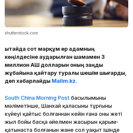
shutterstock.com
Қытайда сот марқұм ер адамның
көңілдесіне аударылған шамамен 3
миллион АҚШ долларын оның заңды
жұбайына қайтару туралы шешім шығарды,
деп хабарлайды
Malim.kz.
South China Morning Post
басылымының
мәліметінше, Шанхай қаласының тұрғыны
күйеуі қайтыс болғаннан кейін ғана оның жеті
жыл бойы басқа әйелмен жасырын қарым-
қатынаста болғанын және сол уақыт ішінде