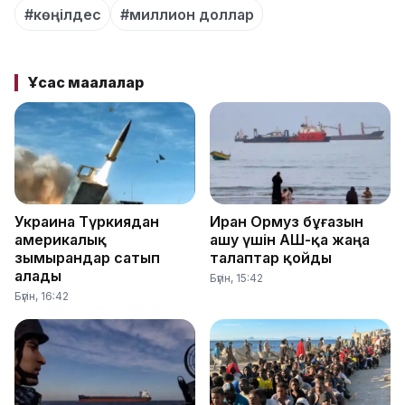
#көңілдес
#миллион доллар
Ұқсас мақалалар
Украина Түркиядан
Иран Ормуз бұғазын
америкалық
ашу үшін АҚШ-қа жаңа
зымырандар сатып
талаптар қойды
алады
Бүгін, 15:42
Бүгін, 16:42