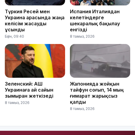
Түркия Ресей мен
Испания Италиядан
Украина арасында жаңа
келетіндерге
келісім жасауды
шекаралық бақылау
ұсынды
енгізді
Бүгін, 09:40
8 тамыз, 2026
Зеленский: АҚШ
Жапонияда жойқын
Украинаға ай сайын
тайфун соғып, 14 мың
зымыран жеткізеді
ғимарат жарықсыз
қалды
8 тамыз, 2026
8 тамыз, 2026