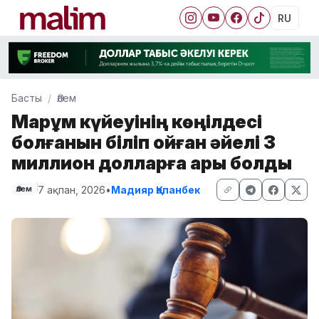
RU
Басты
Әлем
Марқұм күйеуінің көңілдесі
болғанын біліп қойған әйелі 3
миллион долларға қарық болды
7 ақпан, 2026
•
Мадияр Қапанбек
Әлем