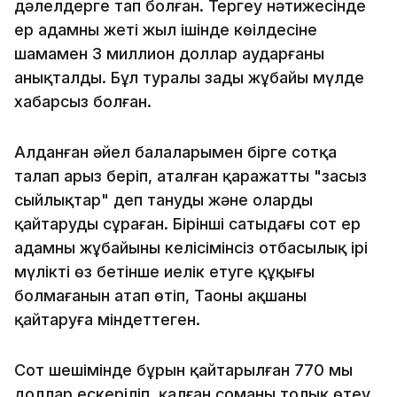
дәлелдерге тап болған. Тергеу нәтижесінде
ер адамның жеті жыл ішінде көңілдесіне
шамамен 3 миллион доллар аударғаны
анықталды. Бұл туралы заңды жұбайы мүлде
хабарсыз болған.
Алданған әйел балаларымен бірге сотқа
талап арыз беріп, аталған қаражатты "заңсыз
сыйлықтар" деп тануды және оларды
қайтаруды сұраған. Бірінші сатыдағы сот ер
адамның жұбайының келісімінсіз отбасылық ірі
мүлікті өз бетінше иелік етуге құқығы
болмағанын атап өтіп, Таоны ақшаны
қайтаруға міндеттеген.
Сот шешімінде бұрын қайтарылған 770 мың
доллар ескеріліп, қалған соманы толық өтеу