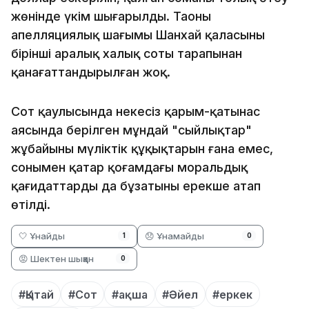
жөнінде үкім шығарылды. Таоның
апелляциялық шағымы Шанхай қаласының
бірінші аралық халық соты тарапынан
қанағаттандырылған жоқ.
Сот қаулысында некесіз қарым-қатынас
аясында берілген мұндай "сыйлықтар"
жұбайының мүліктік құқықтарын ғана емес,
сонымен қатар қоғамдағы моральдық
қағидаттарды да бұзатыны ерекше атап
өтілді.
🤍 Ұнайды
😞 Ұнамайды
1
0
😡 Шектен шыққан
0
#Қытай
#Сот
#ақша
#Әйел
#еркек