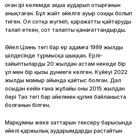
оған ірі көлемде ақша аударып отырғанын
анықтаған. Бұл жайт әйелге ауыр соққы болып
тиген. Ол сотқа жүгініп, қаражатты қайтаруды
талап еткен, сот талапты қанағаттандырды.
Әйел Цзинь тегі бар ер адамға 1999 жылдың
шілдесінде тұрмысқа шыққан. Ерлі-
зайыптылардың 20 жылдан астам некеде бір
ұл мен бір қызы дүниеге келген. Күйеуі 2022
жылдың мамыр айында қайтыс болған. Дәл
осыдан кейін ғана жұбайы оның 2015 жылдан
бері Тао тегі бар әйелмен құпия байланыста
болғанын білген.
Марқұмның жеке заттарын тексеру барысында
әйелі қаржылық аударымдарды растайтын