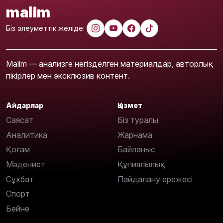
malim
Біз әлеуметтік желіде:
Malim — анализге негізделген материалдар, авторлық
пікірлер мен эксклюзив контент.
Айдарлар
Қызмет
Саясат
Біз туралы
Аналитика
Жарнама
Қоғам
Байланыс
Мәдениет
Құпиялылық
Сұхбат
Пайдалану ережесі
Спорт
Бейне