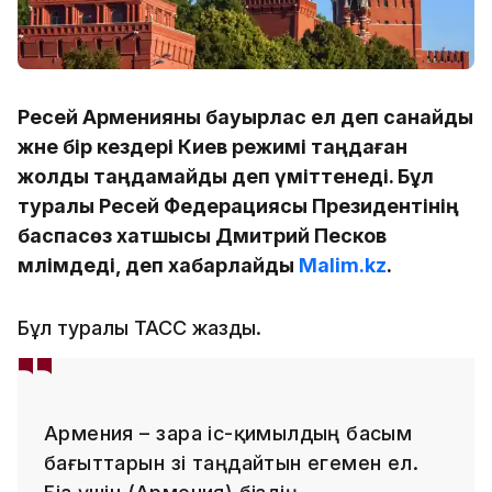
Ресей Арменияны бауырлас ел деп санайды
және бір кездері Киев режимі таңдаған
жолды таңдамайды деп үміттенеді. Бұл
туралы Ресей Федерациясы Президентінің
баспасөз хатшысы Дмитрий Песков
мәлімдеді, деп хабарлайды
Malim.kz
.
Бұл туралы ТАСС жазды.
Армения – өзара іс-қимылдың басым
бағыттарын өзі таңдайтын егемен ел.