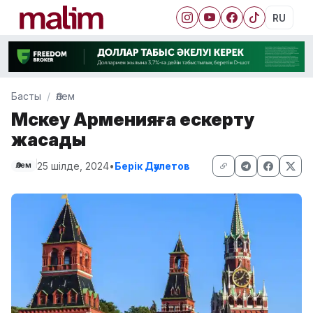
RU
Басты
Әлем
Мәскеу Арменияға ескерту
жасады
25 шілде, 2024
•
Берік Дәулетов
Әлем