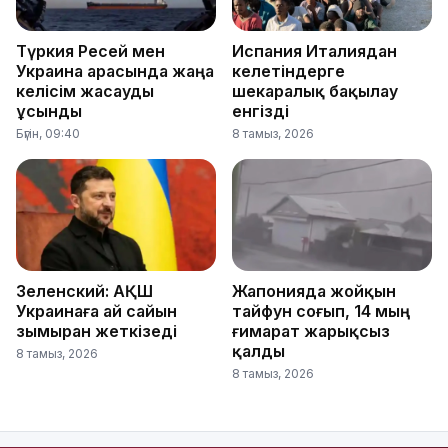
Түркия Ресей мен
Испания Италиядан
Украина арасында жаңа
келетіндерге
келісім жасауды
шекаралық бақылау
ұсынды
енгізді
Бүгін, 09:40
8 тамыз, 2026
Зеленский: АҚШ
Жапонияда жойқын
Украинаға ай сайын
тайфун соғып, 14 мың
зымыран жеткізеді
ғимарат жарықсыз
қалды
8 тамыз, 2026
8 тамыз, 2026