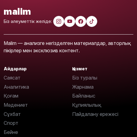
malim
Біз әлеуметтік желіде:
Malim — анализге негізделген материалдар, авторлық
пікірлер мен эксклюзив контент.
Айдарлар
Қызмет
Саясат
Біз туралы
Аналитика
Жарнама
Қоғам
Байланыс
Мәдениет
Құпиялылық
Сұхбат
Пайдалану ережесі
Спорт
Бейне