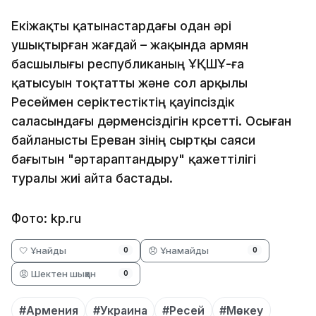
Екіжақты қатынастардағы одан әрі
ушықтырған жағдай – жақында армян
басшылығы республиканың ҰҚШҰ-ға
қатысуын тоқтатты және сол арқылы
Ресеймен серіктестіктің қауіпсіздік
саласындағы дәрменсіздігін көрсетті. Осыған
байланысты Ереван өзінің сыртқы саяси
бағытын "әртараптандыру" қажеттілігі
туралы жиі айта бастады.
Фото: kp.ru
🤍 Ұнайды
😞 Ұнамайды
0
0
😡 Шектен шыққан
0
#Армения
#Украина
#Ресей
#Мәскеу