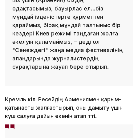
Біз үшін (Армения) біздің
одақтасымыз, бауырлас ел…біз
мұндай ізденістерге құрметпен
қараймыз, бірақ мұндай талпыныс бір
кездері Киев режимі таңдаған жолға
әкелуін қаламаймыз, – деді ол
"Сенеждегі" жаңа медиа фестивалінің
алаңдарында журналистердің
сұрақтарына жауап бере отырып.
Кремль өкілі Ресейдің Армениямен қарым-
қатынасты жалғастырып, оны дамыту үшін
күш салуға дайын екенін атап өтті.