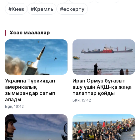
#Киев
#Кремль
#ескерту
Ұқсас мақалалар
Украина Түркиядан
Иран Ормуз бұғазын
америкалық
ашу үшін АҚШ-қа жаңа
зымырандар сатып
талаптар қойды
алады
Бүгін, 15:42
Бүгін, 16:42