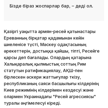
Бізде біраз жоспарлар бар, – деді ол.
Қазіргі уақытта армян-ресей қатынастары
Ереванның бірқатар қадамынан кейін
шиеленісе түсті, Мәскеу одақтасының
әрекеттерін, достыққа қайшы, тіпті, Ресейге
қарсы деп бағалады. Олардың қатарына
Халықаралық қылмыстық соттың Рим
статутын ратификациялау, АҚШ-пен
бірлескен әскери жаттығулар өткізу,
республиканың саяси басшылығы өкілдерінің
Киев режимінің өкілдерімен кездесуі және
олармен Украинадағы "Ресей агрессиясы"
туралы әңгімелесуі кіреді.