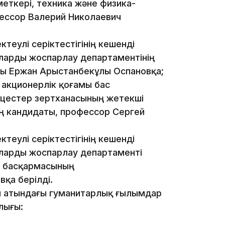
еткері, техника және физика-
ессор Валерий Николаевич
16:37
теулі серіктестігінің кешенді
ларды жоспарлау департаментінің
ы Ержан Арыстанбекұлы Оспановқа;
 акционерлік қоғамы бас
16:01
цестер зертханасының жетекші
ң кандидаты, профессор Сергей
теулі серіктестігінің кешенді
ларды жоспарлау департаменті
еу басқармасының
15:59
қа берілді.
ы атындағы гуманитарлық ғылымдар
лығы: