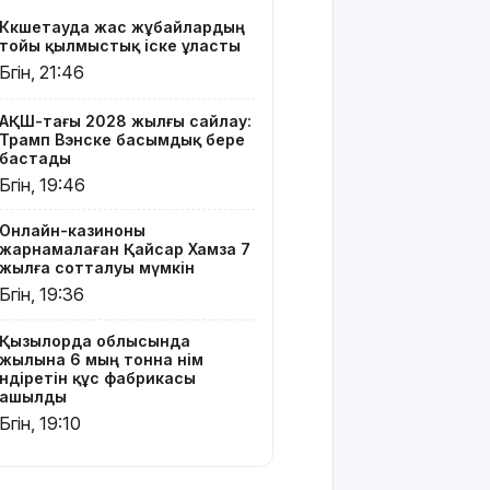
өндіретін
Көкшетауда жас жұбайлардың
құс
тойы қылмыстық іске ұласты
фабрикасы
Бүгін, 21:46
ашылды
Балағат
АҚШ-тағы 2028 жылғы сайлау:
Трамп Вэнске басымдық бере
сөздер
бастады
жариялаған
Бүгін, 19:46
TikTok
блогер
қамауға
Онлайн-казиноны
жарнамалаған Қайсар Хамза 7
алынды
жылға сотталуы мүмкін
Бүгін, 19:36
Құтқарушылар
3,5 мың
метр
Қызылорда облысында
жылына 6 мың тонна өнім
биіктіктегі
өндіретін құс фабрикасы
туристерге
ашылды
көмек
Бүгін, 19:10
көрсетті
Еңбек