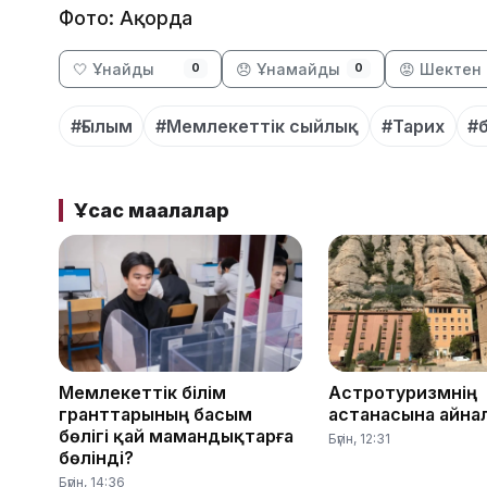
Фото: Ақорда
🤍 Ұнайды
😞 Ұнамайды
😡 Шектен 
0
0
#Ғылым
#Мемлекеттік сыйлық
#Тарих
#б
Ұқсас мақалалар
Мемлекеттік білім
Астротуризмнің
гранттарының басым
астанасына айна
бөлігі қай мамандықтарға
Бүгін, 12:31
бөлінді?
Бүгін, 14:36