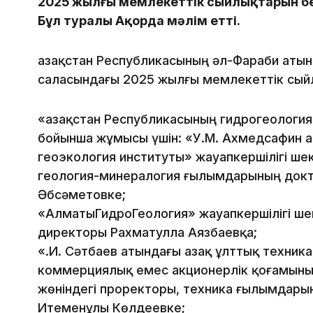
2025 жылғы мемлекеттік сыйлықтарын б
Бұл туралы Ақорда мәлім етті.
Қазақстан Республикасының әл-Фараби аты
саласындағы 2025 жылғы мемлекеттік сый
«Қазақстан Республикасының гидрогеологи
бойынша жұмысы үшін: «У.М. Ахмедсафин 
геоэкология институты» жауапкершілігі шект
геология-минералогия ғылымдарының докт
Әбсәметовке;
«АлматыГидроГеология» жауапкершілігі шект
директоры Рахматулла Аязбаевқа;
«Қ.И. Сәтбаев атындағы Қазақ ұлттық техник
коммерциялық емес акционерлік қоғамыны
жөніндегі проректоры, техника ғылымдары
Итеменұлы Көлдеевке;