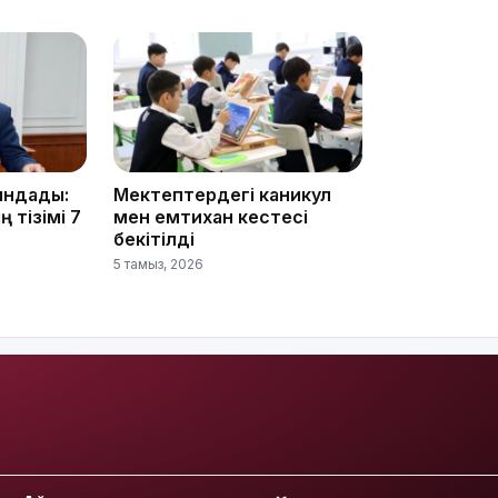
13:22
ындады:
Мектептердегі каникул
 тізімі 7
мен емтихан кестесі
бекітілді
5 тамыз, 2026
13:05
12:31