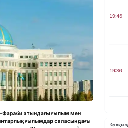
19:46
19:36
л-Фараби атындағы ғылым мен
анитарлық ғылымдар саласындағы
19:10
Көп оқы