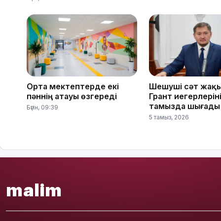
Орта мектептерде екі
Шешуші сәт жақ
пәннің атауы өзгереді
Грант иегерлерінің
тамызда шығады
Бүгін, 09:39
5 тамыз, 2026
malim