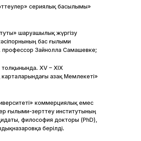
ерттеулер» сериялық басылымы»
15:25
итуты» шаруашылық жүргізу
кәсіпорнының бас ғылыми
, профессор Зайнолла Самашевке;
х толқынында. XV – XIX
карталарындағы Қазақ Мемлекеті»
15:24
ниверситеті» коммерциялық емес
лер ғылыми-зерттеу институтының
идаты, философия докторы (PhD),
дықназаровқа берілді.