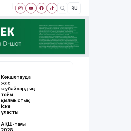
RU
Көкшетауда
жас
жұбайлардың
тойы
қылмыстық
іске
ұласты
АҚШ-тағы
2028