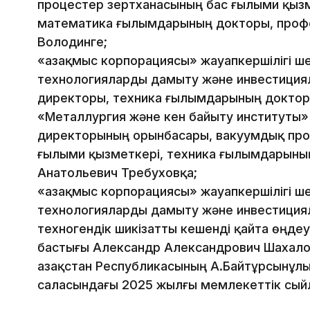
процестер зертханасының бас ғылыми қызм
математика ғылымдарының докторы, проф
Володинге;
«Қазақмыс корпорациясы» жауапкершілігі шек
технологияларды дамыту және инвестиция
директоры, техника ғылымдарының доктор
«Металлургия және кен байыту институты»
директорының орынбасары, вакуумдық про
ғылыми қызметкері, техника ғылымдарыны
Анатольевич Требуховқа;
«Қазақмыс корпорациясы» жауапкершілігі шек
технологияларды дамыту және инвестиция
техногендік шикізатты кешенді қайта өңд
бастығы Александр Александрович Шахалов
Қазақстан Республикасының А.Байтұрсынұл
саласындағы 2025 жылғы мемлекеттік сый