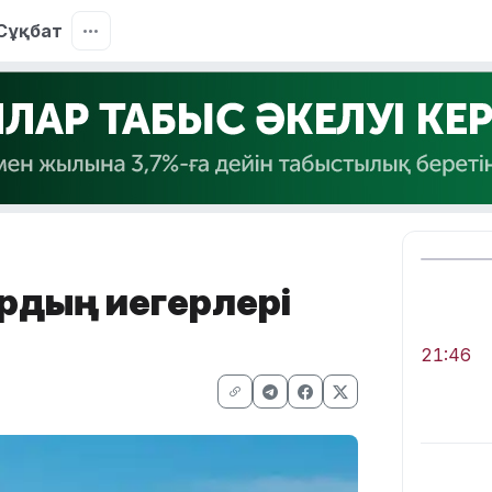
Сұқбат
рдың иегерлері
21:46