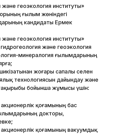
 және геоэкология институты»
кторының ғылым жөніндегі
дарының кандидаты Ермек
17:33
 және геоэкология институты»
ік гидрогеология және геоэкология
еология-минералогия ғылымдарының
рға;
шикiзатынан жоғары сапалы селен
иялық технологиясын дайындау және
» тақырыбы бойынша жұмысы үшін:
17:17
 акционерлік қоғамының бас
ғылымдарының докторы,
евке;
 акционерлік қоғамының вакуумдық