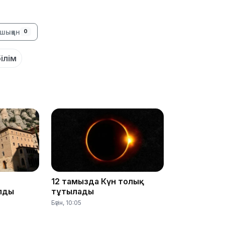
14:47
шыққан
0
ілім
14:36
12 тамызда Күн толық
лды
тұтылады
Бүгін, 10:05
13:59