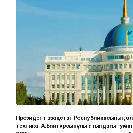
Президент Қазақстан Республикасының ә
техника, А.Байтұрсынұлы атындағы гум