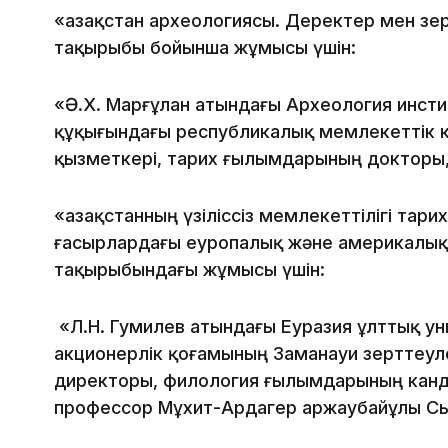
«Қазақстан археологиясы. Деректер мен з
тақырыбы бойынша жұмысы үшін:
«Ә.Х. Марғұлан атындағы Археология инст
құқығындағы республикалық мемлекеттік 
қызметкері, тарих ғылымдарының докторы
«Қазақстанның үзіліссіз мемлекеттілігі тари
ғасырлардағы еуропалық және америкалық 
тақырыбындағы жұмысы үшін:
«Л.Н. Гумилев атындағы Еуразия ұлттық у
акционерлік қоғамының Заманауи зерттеу
директоры, филология ғылымдарының канд
профессор Мұхит-Ардагер Қаржаубайұлы Сы