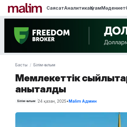
Саясат
Аналитика
Қоғам
Мәдениет
Басты
Білім-ғылым
Мемлекеттік сыйлықта
анықталды
24 қазан, 2025
•
Malim Админ
Білім-ғылым