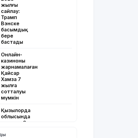
жылғы
сайлау:
Трамп
Вэнске
басымдық
бере
бастады
Онлайн-
казиноны
жарнамалаған
Қайсар
Хамза 7
жылға
сотталуы
мүмкін
Қызылорда
облысында
жылына 6
мың тонна
лды
өнім