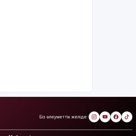
теңге
өндіріп
алмақ
Іздеуде
жүрген
блогер
Қайсар
Қамза
Вьетнамнан
елге
қайтарылды
Тамыздың
басты
кинопремьераларымен
таныссыз
ба?
Астротуризмнің
Біз әлеуметтік желіде:
астанасына
айналды