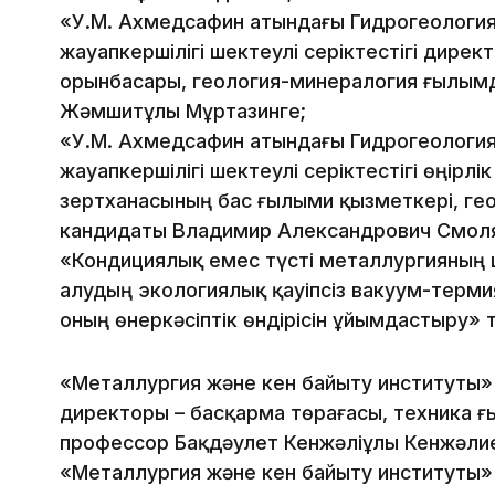
«У.М. Ахмедсафин атындағы Гидрогеология
жауапкершілігі шектеулі серіктестігі дире
орынбасары, геология-минералогия ғылым
Жәмшитұлы Мұртазинге;
«У.М. Ахмедсафин атындағы Гидрогеология
жауапкершілігі шектеулі серіктестігі өңірл
зертханасының бас ғылыми қызметкері, г
кандидаты Владимир Александрович Смоля
«Кондициялық емес түcтi металлургияның 
алудың экологиялық қауiпсiз вакуум-терм
оның өнеркәсiптiк өндiрiсiн ұйымдастыру
«Металлургия және кен байыту институты»
директоры – басқарма төрағасы, техника 
профессор Бақдәулет Кенжәлiұлы Кенжәли
«Металлургия және кен байыту институты»