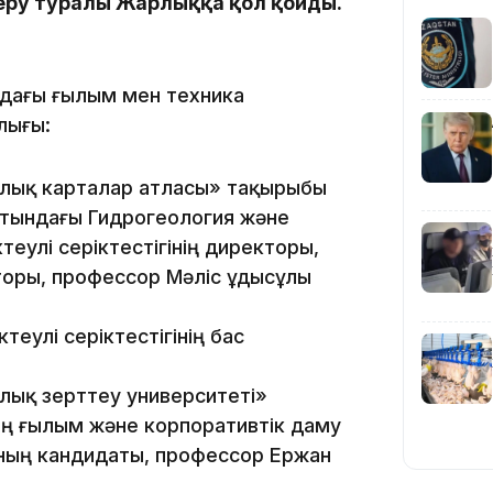
еру туралы Жарлыққа қол қойды.
ндағы ғылым мен техника
лығы:
ялық карталар атласы» тақырыбы
19:09
атындағы Гидрогеология және
еулі серіктестігінің директоры,
оры, профессор Мәліс Құдысұлы
еулі серіктестігінің бас
18:50
алық зерттеу университеті»
ң ғылым және корпоративтік даму
ның кандидаты, профессор Ержан